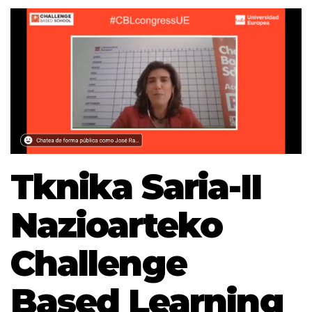
Tknika Saria-II
Nazioarteko
Challenge
Based Learning