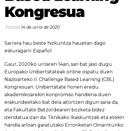
Kongresua
Posted
14 de urria de 2020
Sarrera hau beste hizkuntza hauetan dago
eskuragarri:
Español
Gaur, 2020ko urriaren 14an, sari bat jaso dugu
Europako Unibertsitateak online ospatu duen
Nazioarteko II. Challenge Based Learning (CBL)
Kongresuan. Unibertsitate honen eredu
akademikoarekin konpromiso handiena duen
erakundeetako bat dela aitortzen digun saria da,
eta Fakultate Batzordearen bozketa bidez
izendatua izan da. Tknikako Ikaskuntzak eta etekin
handia arloan garatutako Erronketan Oinarrituriko