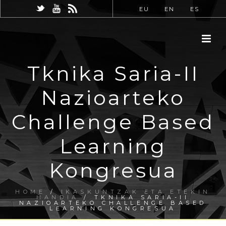
EU
EN
ES
Tknika Saria-II
Nazioarteko
Challenge Based
Learning
Kongresua
HOME
/
IKASKUNTZAK ETA ETEKIN
HANDIA
/ TKNIKA SARIA-II
NAZIOARTEKO CHALLENGE BASED
LEARNING KONGRESUA