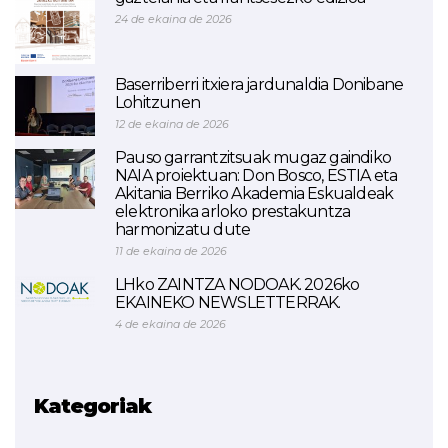
24 de ekaina de 2026
Baserriberri itxiera jardunaldia Donibane
Lohitzunen
12 de ekaina de 2026
Pauso garrantzitsuak mugaz gaindiko
NAIA proiektuan: Don Bosco, ESTIA eta
Akitania Berriko Akademia Eskualdeak
elektronika arloko prestakuntza
harmonizatu dute
11 de ekaina de 2026
LHko ZAINTZA NODOAK. 2026ko
EKAINEKO NEWSLETTERRAK.
4 de ekaina de 2026
Kategoriak