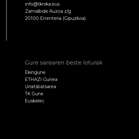
info@tknika.eus
Zamalbide Auzoa z/g
20100 Errenteria (Gipuzkoa)
Gure sarearen beste loturak
Ekingune
ETHAZI Gunea
Urratsbatsarea
TK Gune
Euskelec