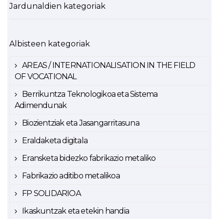
Jardunaldien kategoriak
Albisteen kategoriak
AREAS / INTERNATIONALISATION IN THE FIELD
OF VOCATIONAL
Berrikuntza Teknologikoa eta Sistema
Adimendunak
Biozientziak eta Jasangarritasuna
Eraldaketa digitala
Eransketa bidezko fabrikazio metaliko
Fabrikazio aditibo metalikoa
FP SOLIDARIOA
Ikaskuntzak eta etekin handia