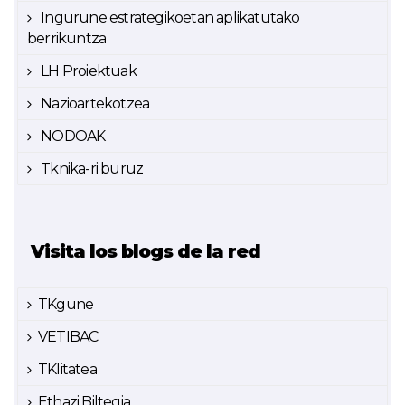
Ingurune estrategikoetan aplikatutako
berrikuntza
LH Proiektuak
Nazioartekotzea
NODOAK
Tknika-ri buruz
Visita los blogs de la red
TKgune
VETIBAC
TKlitatea
Ethazi Biltegia