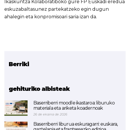
Ikaskuntza Kolaboratiboko gure FP Euskadi eredua
eskuzabaltasunez partekatzeko egin dugun
ahalegin eta konpromisoari saria izan da.
Berriki
Erlazionatutako proiektua
ETHAZI
gehituriko albisteak
Baserriberri moodle ikastaroa: liburuko
materiala eta ariketa koadernoak
26 de ekaina de 2026
Baserriberri liburua eskuragarri: euskara,
gaztelania eta frantsesezko edizioa