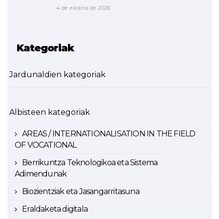
4 de ekaina de 2026
Kategoriak
Jardunaldien kategoriak
Albisteen kategoriak
AREAS / INTERNATIONALISATION IN THE FIELD
OF VOCATIONAL
Berrikuntza Teknologikoa eta Sistema
Adimendunak
Biozientziak eta Jasangarritasuna
Eraldaketa digitala