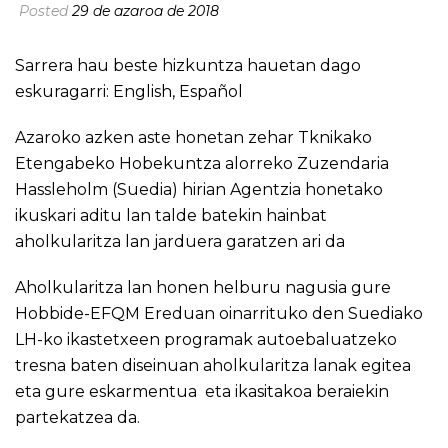
Posted
29 de azaroa de 2018
Sarrera hau beste hizkuntza hauetan dago
eskuragarri:
English
,
Español
Azaroko azken aste honetan zehar Tknikako
Etengabeko Hobekuntza alorreko Zuzendaria
Hassleholm (Suedia) hirian Agentzia honetako
ikuskari aditu lan talde batekin hainbat
aholkularitza lan jarduera garatzen ari da
Aholkularitza lan honen helburu nagusia gure
Hobbide-EFQM Ereduan oinarrituko den Suediako
LH-ko ikastetxeen programak autoebaluatzeko
tresna baten diseinuan aholkularitza lanak egitea
eta gure eskarmentua eta ikasitakoa beraiekin
partekatzea da.