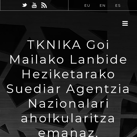
EU
EN
ES
TKNIKA Goi
Mailako Lanbide
Heziketarako
Suediar Agentzia
Nazionalari
aholkularitza
emanaz.