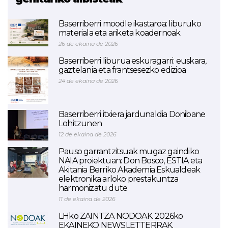
Baserriberri moodle ikastaroa: liburuko
materiala eta ariketa koadernoak
26 de ekaina de 2026
Baserriberri liburua eskuragarri: euskara,
gaztelania eta frantsesezko edizioa
24 de ekaina de 2026
Baserriberri itxiera jardunaldia Donibane
Lohitzunen
12 de ekaina de 2026
Pauso garrantzitsuak mugaz gaindiko
NAIA proiektuan: Don Bosco, ESTIA eta
Akitania Berriko Akademia Eskualdeak
elektronika arloko prestakuntza
harmonizatu dute
11 de ekaina de 2026
LHko ZAINTZA NODOAK. 2026ko
EKAINEKO NEWSLETTERRAK.