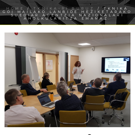
HOME
/
TKNIKA-RI BURUZ
/ TKNIKA
GOI MAILAKO LANBIDE HEZIKETARAKO
SUEDIAR AGENTZIA NAZIONALARI
AHOLKULARITZA EMANAZ.