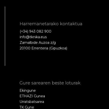
Harremanetarako kontaktua
(+34) 943 082 900
info@tknika.eus
Zamalbide Auzoa z/g
20100 Errenteria (Gipuzkoa)
Gure sarearen beste loturak
Ekingune
ETHAZI Gunea
Urratsbatsarea
TK Gune