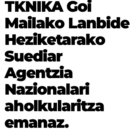
TKNIKA Goi
Mailako Lanbide
Heziketarako
Suediar
Agentzia
Nazionalari
aholkularitza
emanaz.