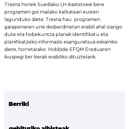
Tresna honek Suediako LH ikastetxeei bere
programen goi mailako kalitateari eusten
lagunduko diete. Tresna hau programen
garapenaren une desberdinetan erabili ahal izango
dute eta hobekuntza planak identifikatu eta
planifikatzeko informazio esanguratsua eskainiko
diete, horretarako Hobbide-EFQM Ereduaren
ikuspegi ber berak erabiliko dituztelarik.
Berriki
Erlazionatutako proiektua
HOBBIDE
gehituriko albisteak