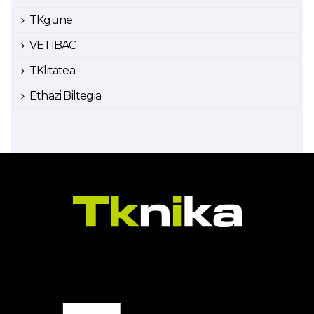
TKgune
VETIBAC
TKlitatea
Ethazi Biltegia