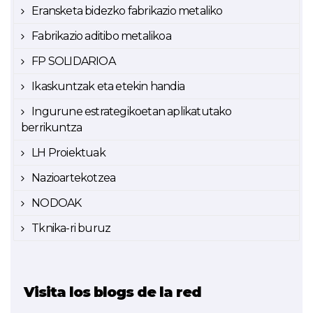
Eransketa bidezko fabrikazio metaliko
Fabrikazio aditibo metalikoa
FP SOLIDARIOA
Ikaskuntzak eta etekin handia
Ingurune estrategikoetan aplikatutako
berrikuntza
LH Proiektuak
Nazioartekotzea
NODOAK
Tknika-ri buruz
Visita los blogs de la red