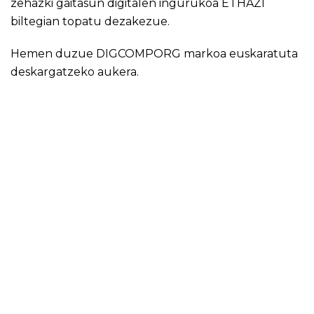
zehazki gaitasun digitalen ingurukoa
ETHAZI
biltegian
topatu dezakezue.
Hemen duzue DIGCOMPORG markoa euskaratuta
deskargatzeko aukera.