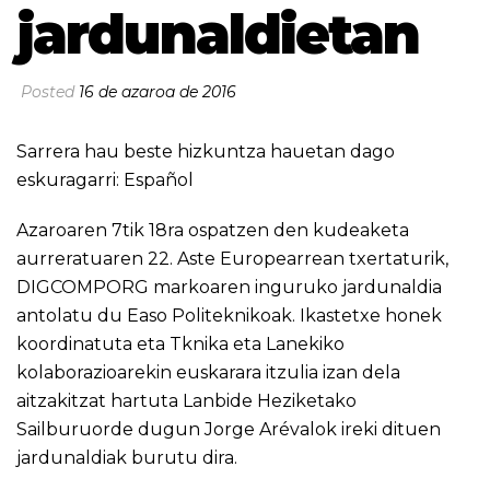
jardunaldietan
Posted
16 de azaroa de 2016
Sarrera hau beste hizkuntza hauetan dago
eskuragarri:
Español
Azaroaren 7tik 18ra ospatzen den kudeaketa
aurreratuaren 22. Aste Europearrean txertaturik,
DIGCOMPORG markoaren inguruko jardunaldia
antolatu du
Easo Politeknikoak
. Ikastetxe honek
koordinatuta eta Tknika eta
Lanekiko
kolaborazioarekin euskarara itzulia izan dela
aitzakitzat hartuta Lanbide Heziketako
Sailburuorde dugun Jorge Arévalok ireki dituen
jardunaldiak burutu dira.