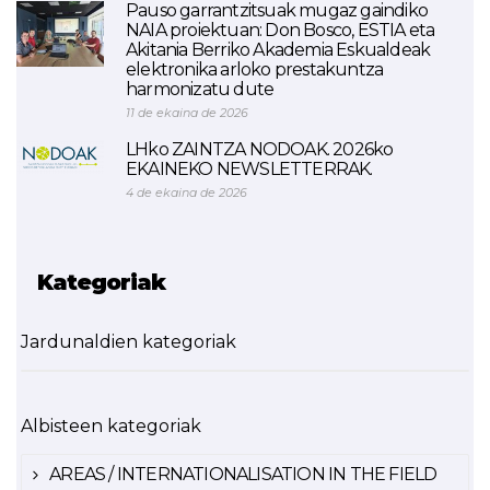
Pauso garrantzitsuak mugaz gaindiko
NAIA proiektuan: Don Bosco, ESTIA eta
Akitania Berriko Akademia Eskualdeak
elektronika arloko prestakuntza
harmonizatu dute
11 de ekaina de 2026
LHko ZAINTZA NODOAK. 2026ko
EKAINEKO NEWSLETTERRAK.
4 de ekaina de 2026
Kategoriak
Jardunaldien kategoriak
Albisteen kategoriak
AREAS / INTERNATIONALISATION IN THE FIELD