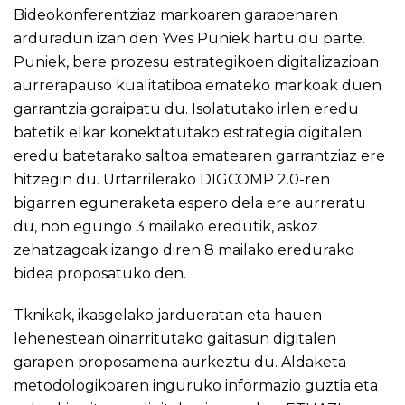
Bideokonferentziaz markoaren garapenaren
arduradun izan den Yves Puniek hartu du parte.
Puniek, bere prozesu estrategikoen digitalizazioan
aurrerapauso kualitatiboa emateko markoak duen
garrantzia goraipatu du. Isolatutako irlen eredu
batetik elkar konektatutako estrategia digitalen
eredu batetarako saltoa ematearen garrantziaz ere
hitzegin du. Urtarrilerako DIGCOMP 2.0-ren
bigarren eguneraketa espero dela ere aurreratu
du, non egungo 3 mailako eredutik, askoz
zehatzagoak izango diren 8 mailako eredurako
bidea proposatuko den.
Tknikak, ikasgelako jardueratan eta hauen
lehenestean oinarritutako gaitasun digitalen
garapen proposamena aurkeztu du. Aldaketa
metodologikoaren inguruko informazio guztia eta