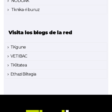
NODOAK
Tknika-ri buruz
Visita los blogs de la red
TKgune
VETIBAC
TKlitatea
Ethazi Biltegia