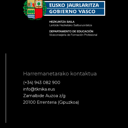
Harremanetarako kontaktua
(+34) 943 082 900
info@tknika.eus
Zamalbide Auzoa z/g
20100 Errenteria (Gipuzkoa)