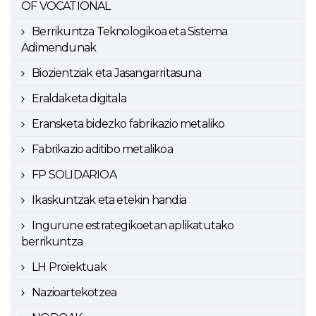
OF VOCATIONAL
Berrikuntza Teknologikoa eta Sistema
Adimendunak
Biozientziak eta Jasangarritasuna
Eraldaketa digitala
Eransketa bidezko fabrikazio metaliko
Fabrikazio aditibo metalikoa
FP SOLIDARIOA
Ikaskuntzak eta etekin handia
Ingurune estrategikoetan aplikatutako
berrikuntza
LH Proiektuak
Nazioartekotzea