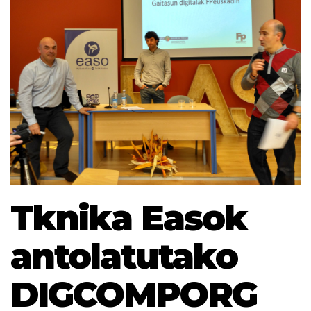
Tknika Easok
antolatutako
DIGCOMPORG