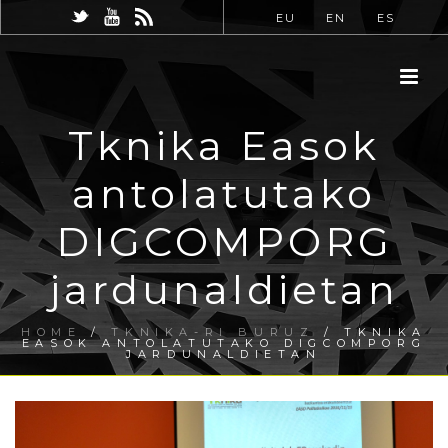
EU
EN
ES
Tknika Easok
antolatutako
DIGCOMPORG
jardunaldietan
HOME
/
TKNIKA-RI BURUZ
/ TKNIKA
EASOK ANTOLATUTAKO DIGCOMPORG
JARDUNALDIETAN