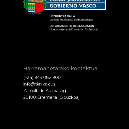
Harremanetarako kontaktua
(+34) 943 082 900
info@tknika.eus
Zamalbide Auzoa z/g
20100 Errenteria (Gipuzkoa)