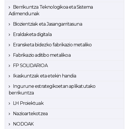
Berrikuntza Teknologikoa eta Sistema
Adimendunak
Biozientziak eta Jasangarritasuna
Eraldaketa digitala
Eransketa bidezko fabrikazio metaliko
Fabrikazio aditibo metalikoa
FP SOLIDARIOA
Ikaskuntzak eta etekin handia
Ingurune estrategikoetan aplikatutako
berrikuntza
LH Proiektuak
Nazioartekotzea
NODOAK