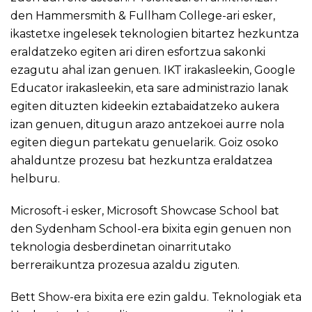
den
Hammersmith & Fullham College
-ari esker,
ikastetxe ingelesek teknologien bitartez hezkuntza
eraldatzeko egiten ari diren esfortzua sakonki
ezagutu ahal izan genuen. IKT irakasleekin, Google
Educator irakasleekin, eta sare administrazio lanak
egiten dituzten kideekin eztabaidatzeko aukera
izan genuen, ditugun arazo antzekoei aurre nola
egiten diegun partekatu genuelarik. Goiz osoko
ahalduntze prozesu bat hezkuntza eraldatzea
helburu.
Microsoft-i esker, Microsoft Showcase School bat
den
Sydenham School
-era bixita egin genuen non
teknologia desberdinetan oinarritutako
berreraikuntza prozesua azaldu ziguten.
Bett Show
-era bixita ere ezin galdu. Teknologiak eta