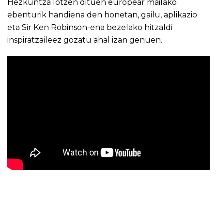
Hezkuntza lotzen dituen europear mailako
ebenturik handiena den honetan, gailu, aplikazio
eta
Sir Ken Robinson
-ena bezelako hitzaldi
inspiratzaileez gozatu ahal izan genuen.