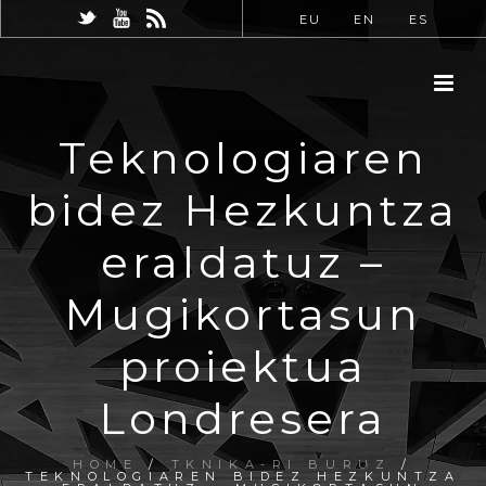
EU
EN
ES
Teknologiaren
bidez Hezkuntza
eraldatuz –
Mugikortasun
proiektua
Londresera
HOME
/
TKNIKA-RI BURUZ
/
TEKNOLOGIAREN BIDEZ HEZKUNTZA