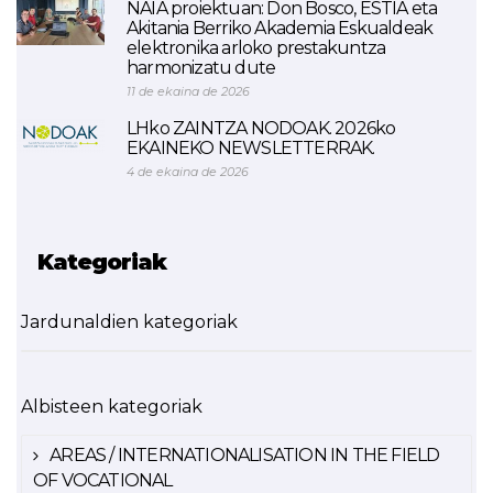
NAIA proiektuan: Don Bosco, ESTIA eta
Akitania Berriko Akademia Eskualdeak
elektronika arloko prestakuntza
harmonizatu dute
11 de ekaina de 2026
LHko ZAINTZA NODOAK. 2026ko
EKAINEKO NEWSLETTERRAK.
4 de ekaina de 2026
Kategoriak
Jardunaldien kategoriak
Albisteen kategoriak
AREAS / INTERNATIONALISATION IN THE FIELD
OF VOCATIONAL