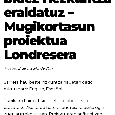
eraldatuz –
Mugikortasun
proiektua
Londresera
Posted
2 de otsaila de 2017
Sarrera hau beste hizkuntza hauetan dago
eskuragarri:
English
,
Español
Tknikako hainbat kidez eta kolaboratzailez
osatutako 7ko talde batek Londresera bixita egin
zuen aurreko astean. Proiektuaren anfitrioi izan