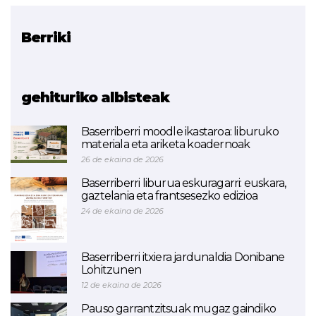
Berriki
Erlazionatutako proiektua
ETHAZI
gehituriko albisteak
Baserriberri moodle ikastaroa: liburuko
materiala eta ariketa koadernoak
26 de ekaina de 2026
Baserriberri liburua eskuragarri: euskara,
gaztelania eta frantsesezko edizioa
24 de ekaina de 2026
Baserriberri itxiera jardunaldia Donibane
Lohitzunen
12 de ekaina de 2026
Pauso garrantzitsuak mugaz gaindiko