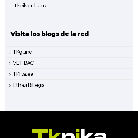
Tknika-ri buruz
Visita los blogs de la red
TKgune
VETIBAC
TKlitatea
Ethazi Biltegia