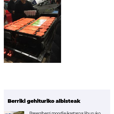
Berriki gehituriko albisteak
Baserriberri moodle ikastaroa: liburuko