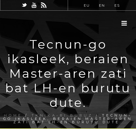
EU
EN
ES
Tecnun-go
ikasleek, beraien
Master-aren zati
bat LH-en burutu
dute.
HOME
/
TKNIKA-RI BURUZ
/ TECNUN-
GO IKASLEEK, BERAIEN MASTER-AREN
ZATI BAT LH-EN BURUTU DUTE.