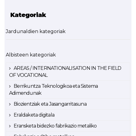
Kategoriak
Jardunaldien kategoriak
Albisteen kategoriak
AREAS / INTERNATIONALISATION IN THE FIELD
OF VOCATIONAL
Berrikuntza Teknologikoa eta Sistema
Adimendunak
Biozientziak eta Jasangarritasuna
Eraldaketa digitala
Eransketa bidezko fabrikazio metaliko