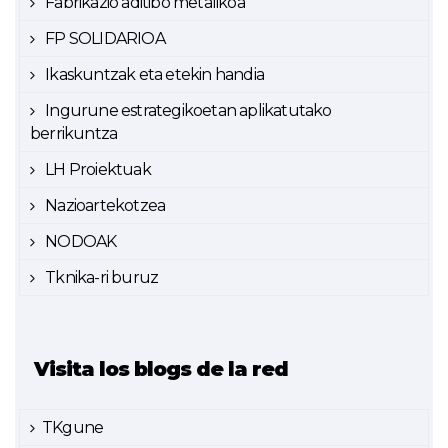
Fabrikazio aditibo metalikoa
FP SOLIDARIOA
Ikaskuntzak eta etekin handia
Ingurune estrategikoetan aplikatutako
berrikuntza
LH Proiektuak
Nazioartekotzea
NODOAK
Tknika-ri buruz
Visita los blogs de la red
TKgune