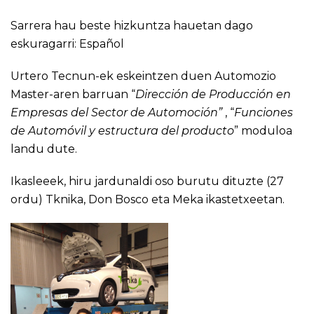
Sarrera hau beste hizkuntza hauetan dago
eskuragarri:
Español
Urtero Tecnun-ek eskeintzen duen Automozio
Master-aren barruan “
Dirección de Producción en
Empresas del Sector de Automoción”
, “
Funciones
de Automóvil y estructura del producto
” moduloa
landu dute.
Ikasleeek, hiru jardunaldi oso burutu dituzte (27
ordu) Tknika, Don Bosco eta Meka ikastetxeetan.