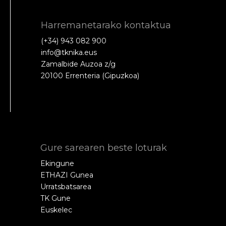
Harremanetarako kontaktua
(+34) 943 082 900
info@tknika.eus
Zamalbide Auzoa z/g
20100 Errenteria (Gipuzkoa)
Gure sarearen beste loturak
Ekingune
ETHAZI Gunea
Urratsbatsarea
TK Gune
Euskelec