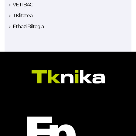
VETIBAC
TKlitatea
Ethazi Biltegia