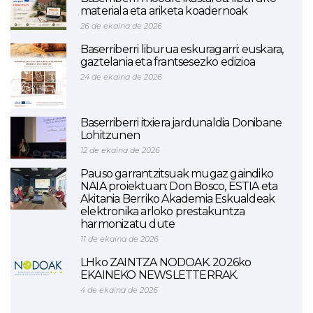
materiala eta ariketa koadernoak
26 de ekaina de 2026
Baserriberri liburua eskuragarri: euskara,
gaztelania eta frantsesezko edizioa
24 de ekaina de 2026
Baserriberri itxiera jardunaldia Donibane
Lohitzunen
12 de ekaina de 2026
Pauso garrantzitsuak mugaz gaindiko
NAIA proiektuan: Don Bosco, ESTIA eta
Akitania Berriko Akademia Eskualdeak
elektronika arloko prestakuntza
harmonizatu dute
11 de ekaina de 2026
LHko ZAINTZA NODOAK. 2026ko
EKAINEKO NEWSLETTERRAK.
4 de ekaina de 2026