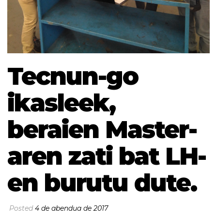
Tecnun-go
ikasleek,
beraien Master-
aren zati bat LH-
en burutu dute.
Posted
4 de abendua de 2017