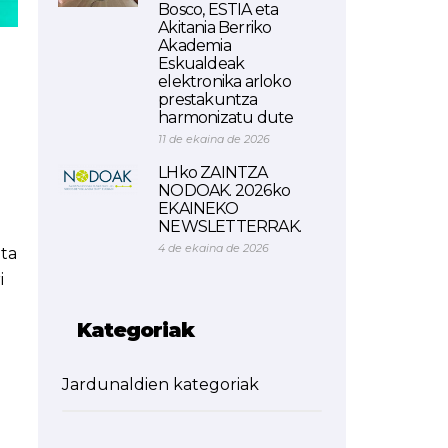
Bosco, ESTIA eta
Akitania Berriko
Akademia
Eskualdeak
elektronika arloko
prestakuntza
harmonizatu dute
11 de ekaina de 2026
LHko ZAINTZA
NODOAK. 2026ko
EKAINEKO
NEWSLETTERRAK.
4 de ekaina de 2026
eta
i
Kategoriak
Jardunaldien kategoriak