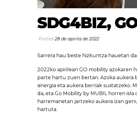
SDG4BIZ, GO
Posted
28 de apirila de 2022
Sarrera hau beste hizkuntza hauetan da
2022ko apirilean GO mobility azokaren 
parte hartu zuen bertan. Azoka aukera 
sinergia eta aukera berriak sustatzeko.
da, eta Go Mobility by MUBIL horren isl
harremanetan jartzeko aukera izan genu
hartuta.