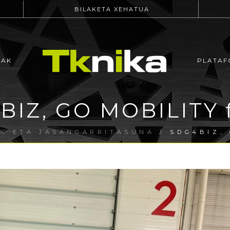
BILAKETA XEHATUA
EAK
PLATAF
BIZ, GO MOBILITY f
AK ETA JASANGARRITASUNA
/ SDG4BIZ, 