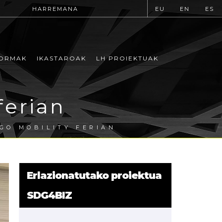
HARREMANA
EU
EN
ES
ORMAK
IKASTAROAK
LH PROIEKTUAK
erian
GO MOBILITY FERIAN
Erlazionatutako proiektua
SDG4BIZ