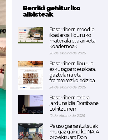
Berriki gehituriko
albisteak
Baserriberri moodle
ikastaroa: liburuko
materiala eta ariketa
koadernoak
26 de ekaina de 2026
Baserriberri liburua
eskuragarri: euskara,
gaztelania eta
frantsesezko edizioa
24 de ekaina de 2026
Baserriberri itxiera
jardunaldia Donibane
Lohitzunen
12 de ekaina de 2026
Pauso garrantzitsuak
mugaz gaindiko NAIA
proiektuan: Don