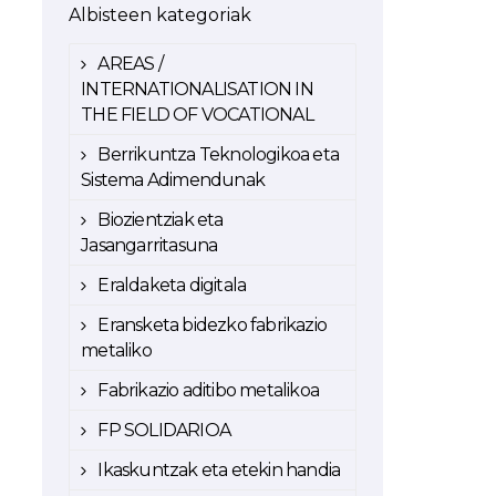
Albisteen kategoriak
AREAS /
INTERNATIONALISATION IN
THE FIELD OF VOCATIONAL
Berrikuntza Teknologikoa eta
Sistema Adimendunak
Biozientziak eta
Jasangarritasuna
Eraldaketa digitala
Eransketa bidezko fabrikazio
metaliko
Fabrikazio aditibo metalikoa
FP SOLIDARIOA
Ikaskuntzak eta etekin handia