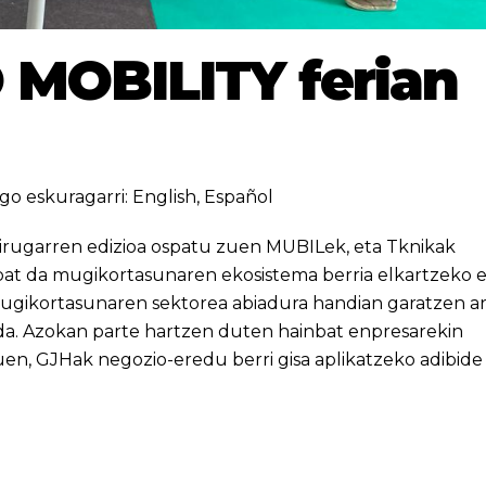
 MOBILITY ferian
go eskuragarri:
English
,
Español
hirugarren edizioa ospatu zuen MUBILek, eta Tknikak
bat da mugikortasunaren ekosistema berria elkartzeko 
 Mugikortasunaren sektorea abiadura handian garatzen ar
a da. Azokan parte hartzen duten hainbat enpresarekin
en, GJHak negozio-eredu berri gisa aplikatzeko adibide