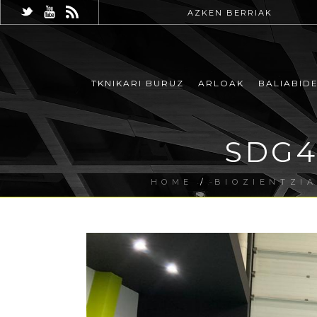
AZKEN BERRIAK
TKNIKARI BURUZ
ARLOAK
BALIABID
SDG4
HOME
/
BIOZIENTZI