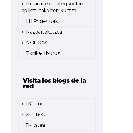
Ingurune estrategikoetan
aplikatutako berrikuntza
LH Proiektuak
Nazioartekotzea
NODOAK
Tknika-ri buruz
Visita los blogs de la
red
TKgune
VETIBAC
TKlitatea