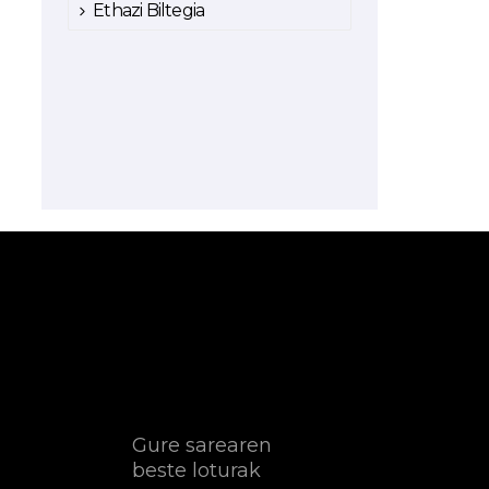
Ethazi Biltegia
Gure sarearen
beste loturak