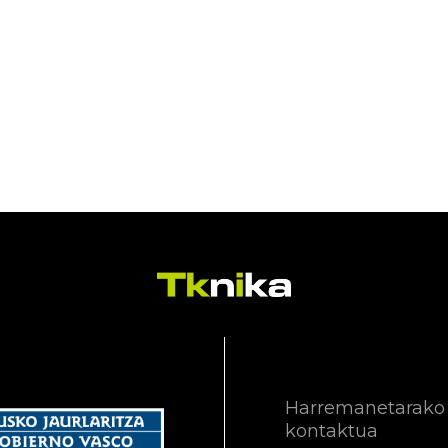
Harremanetarako
kontaktua