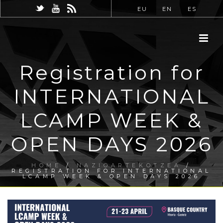
EU
EN
ES
Registration for
INTERNATIONAL
LCAMP WEEK &
OPEN DAYS 2026
HOME
/
NAZIOARTEKOTZEA
/
REGISTRATION FOR INTERNATIONAL
LCAMP WEEK & OPEN DAYS 2026