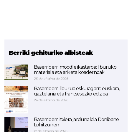
Berriki gehituriko albisteak
Baserriberri moodle ikastaroa: liburuko
materiala eta ariketa koadernoak
26 de ekaina de 2026
Baserriberri liburua eskuragarri: euskara,
gaztelania eta frantsesezko edizioa
24 de ekaina de 2026
Baserriberri itxiera jardunaldia Donibane
Lohitzunen
12 de ekaina de 2026