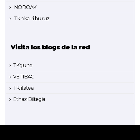
NODOAK
Tknika-ri buruz
Visita los blogs de la red
TKgune
VETIBAC
TKlitatea
Ethazi Biltegia