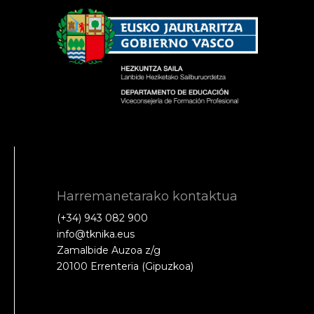
Harremanetarako kontaktua
(+34) 943 082 900
info@tknika.eus
Zamalbide Auzoa z/g
20100 Errenteria (Gipuzkoa)