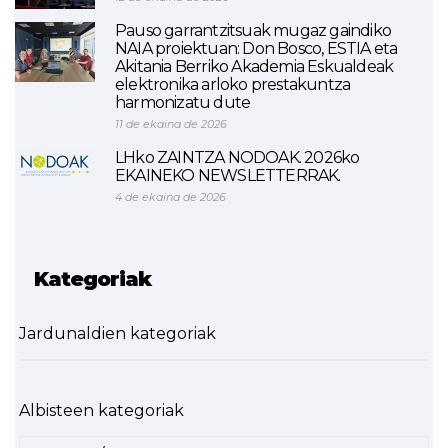
Pauso garrantzitsuak mugaz gaindiko
NAIA proiektuan: Don Bosco, ESTIA eta
Akitania Berriko Akademia Eskualdeak
elektronika arloko prestakuntza
harmonizatu dute
11 de ekaina de 2026
LHko ZAINTZA NODOAK. 2026ko
EKAINEKO NEWSLETTERRAK.
4 de ekaina de 2026
Kategoriak
Jardunaldien kategoriak
Albisteen kategoriak