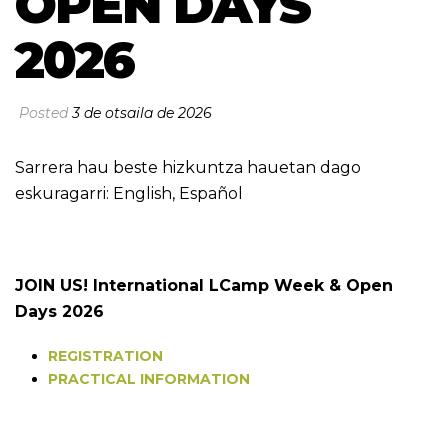
OPEN DAYS
2026
Posted
3 de otsaila de 2026
Sarrera hau beste hizkuntza hauetan dago
eskuragarri:
English
,
Español
JOIN US! International LCamp Week & Open
Days 2026
REGISTRATION
PRACTICAL INFORMATION