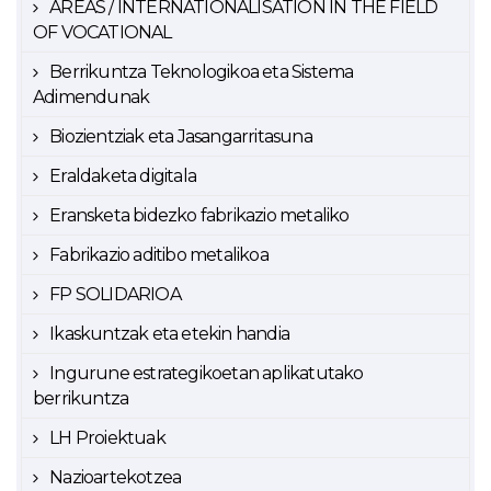
AREAS / INTERNATIONALISATION IN THE FIELD
OF VOCATIONAL
Berrikuntza Teknologikoa eta Sistema
Adimendunak
Biozientziak eta Jasangarritasuna
Eraldaketa digitala
Eransketa bidezko fabrikazio metaliko
Fabrikazio aditibo metalikoa
FP SOLIDARIOA
Ikaskuntzak eta etekin handia
Ingurune estrategikoetan aplikatutako
berrikuntza
LH Proiektuak
Nazioartekotzea