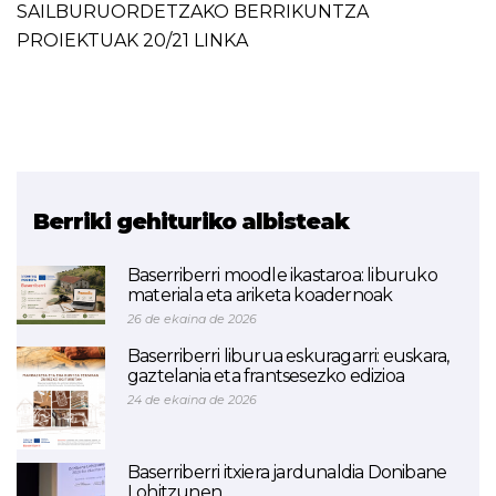
SAILBURUORDETZAKO BERRIKUNTZA
PROIEKTUAK 20/21 LINKA
Berriki gehituriko albisteak
Baserriberri moodle ikastaroa: liburuko
materiala eta ariketa koadernoak
26 de ekaina de 2026
Baserriberri liburua eskuragarri: euskara,
gaztelania eta frantsesezko edizioa
24 de ekaina de 2026
Baserriberri itxiera jardunaldia Donibane
Lohitzunen