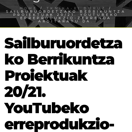
HOME
/
TKNIKA-RI BURUZ
/
SAILBURUORDETZAKO BERRIKUNTZA
PROIEKTUAK 20/21. YOUTUBEKO
ERREPRODUKZIO-ZERRENDA
ARGITARATU DA.
Sailburuordetza
ko Berrikuntza
Proiektuak
20/21.
YouTubeko
erreprodukzio-