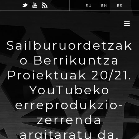
EU
EN
ES
Sailburuordetzak
o Berrikuntza
Proiektuak 20/21.
YouTubeko
erreprodukzio-
zerrenda
argitaratu da.