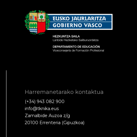
Harremanetarako kontaktua
(+34) 943 082 900
info@tknika.eus
Zamalbide Auzoa z/g
20100 Errenteria (Gipuzkoa)