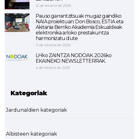
12 de ekaina de 2026
Pauso garrantzitsuak mugaz gaindiko
NAIA proiektuan: Don Bosco, ESTIA eta
Akitania Berriko Akademia Eskualdeak
elektronika arloko prestakuntza
harmonizatu dute
11 de ekaina de 2026
LHko ZAINTZA NODOAK. 2026ko
EKAINEKO NEWSLETTERRAK.
4 de ekaina de 2026
Kategoriak
Jardunaldien kategoriak
Albisteen kategoriak