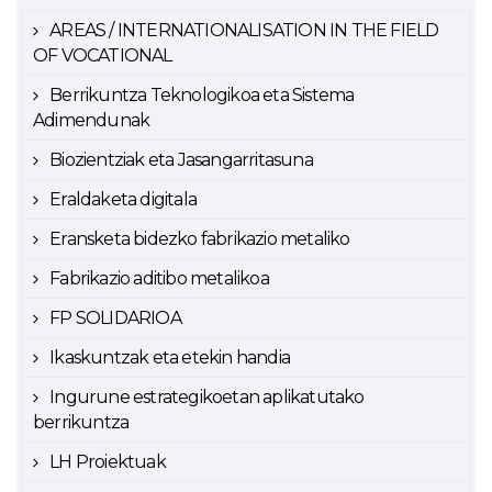
AREAS / INTERNATIONALISATION IN THE FIELD
OF VOCATIONAL
Berrikuntza Teknologikoa eta Sistema
Adimendunak
Biozientziak eta Jasangarritasuna
Eraldaketa digitala
Eransketa bidezko fabrikazio metaliko
Fabrikazio aditibo metalikoa
FP SOLIDARIOA
Ikaskuntzak eta etekin handia
Ingurune estrategikoetan aplikatutako
berrikuntza
LH Proiektuak