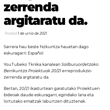
zerrenda
argitaratu da.
Posted
1 de urria de 2021
Sarrera hau beste hizkuntza hauetan dago
eskuragarri:
Español
YouTubeko Tknika kanalean
Sailburuordetzako
Berrikuntza Proiektuak 20/21
erreprodukzio-
zerrenda argitaratu da.
Bertan, 20/21 ikasturtean garatutako Proiektuen
bideoak daude eskuragarri, egindako lana eta
lortutako emaitzak laburtzen dituztenak.