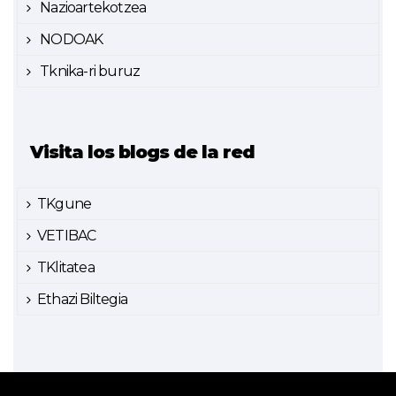
Nazioartekotzea
NODOAK
Tknika-ri buruz
Visita los blogs de la red
TKgune
VETIBAC
TKlitatea
Ethazi Biltegia