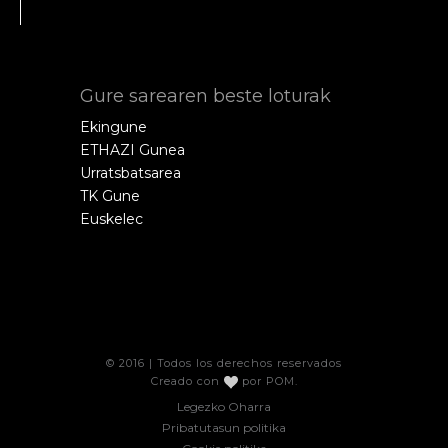
Gure sarearen beste loturak
Ekingune
ETHAZI Gunea
Urratsbatsarea
TK Gune
Euskelec
© 2016 | Todos los derechos reservados
Creado con
por
POM
.
Legezko Oharra
Pribatutasun politika