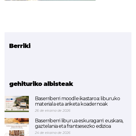
Berriki
Erlazionatutako proiektua
Droneak Lanbide
Heziketan Txertatzea
(BUKATUTA)
gehituriko albisteak
Baserriberri moodle ikastaroa: liburuko
materiala eta ariketa koadernoak
26 de ekaina de 2026
Baserriberri liburua eskuragarri: euskara,
gaztelania eta frantsesezko edizioa
24 de ekaina de 2026