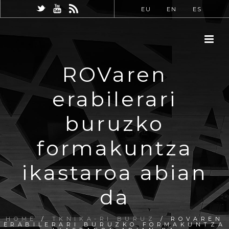
EU
EN
ES
ROVaren
erabilerari
buruzko
formakuntza
ikastaroa abian
da
HOME
/
TKNIKA-RI BURUZ
/ ROVAREN
ERABILERARI BURUZKO FORMAKUNTZA