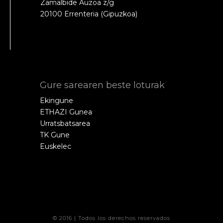
Zamalbide Auzoa z/g
20100 Errenteria (Gipuzkoa)
Gure sarearen beste loturak
Ekingune
ETHAZI Gunea
Urratsbatsarea
TK Gune
Euskelec
© 2016 | Todos los derechos reservados