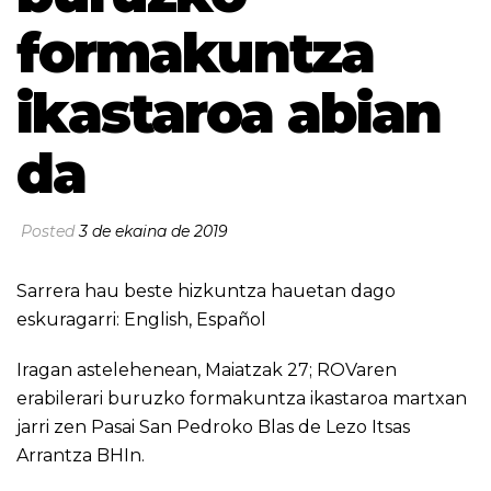
formakuntza
ikastaroa abian
da
Posted
3 de ekaina de 2019
Sarrera hau beste hizkuntza hauetan dago
eskuragarri:
English
,
Español
Iragan astelehenean, Maiatzak 27; ROVaren
erabilerari buruzko formakuntza ikastaroa martxan
jarri zen Pasai San Pedroko Blas de Lezo Itsas
Arrantza BHIn.