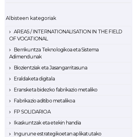
Albisteen kategoriak
AREAS / INTERNATIONALISATION IN THE FIELD
OF VOCATIONAL
Berrikuntza Teknologikoa eta Sistema
Adimendunak
Biozientziak eta Jasangarritasuna
Eraldaketa digitala
Eransketa bidezko fabrikazio metaliko
Fabrikazio aditibo metalikoa
FP SOLIDARIOA
Ikaskuntzak eta etekin handia
Ingurune estrategikoetan aplikatutako