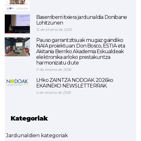
Baserriberri itxiera jardunaldia Donibane
Lohitzunen
12 de ekaina de 2026
Pauso garrantzitsuak mugaz gaindiko
NAIA proiektuan: Don Bosco, ESTIA eta
Akitania Berriko Akademia Eskualdeak
elektronika arloko prestakuntza
harmonizatu dute
11 de ekaina de 2026
LHko ZAINTZA NODOAK. 2026ko
EKAINEKO NEWSLETTERRAK.
4 de ekaina de 2026
Kategoriak
Jardunaldien kategoriak