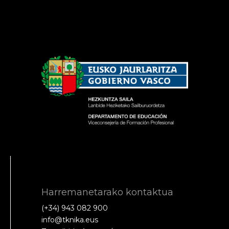
Harremanetarako kontaktua
(+34) 943 082 900
info@tknika.eus