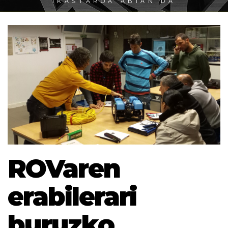
IKASTAROA ABIAN DA
ROVaren
erabilerari
buruzko