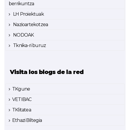
berrikuntza
LH Proiektuak
Nazioartekotzea
NODOAK
Tknika-ri buruz
Visita los blogs de la red
TKgune
VETIBAC
TKlitatea
Ethazi Biltegia