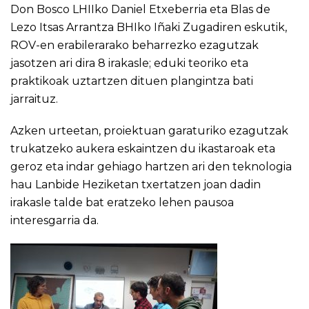
Don Bosco LHIIko Daniel Etxeberria eta Blas de
Lezo Itsas Arrantza BHIko Iñaki Zugadiren eskutik,
ROV-en erabilerarako beharrezko ezagutzak
jasotzen ari dira 8 irakasle; eduki teoriko eta
praktikoak uztartzen dituen plangintza bati
jarraituz.
Azken urteetan, proiektuan garaturiko ezagutzak
trukatzeko aukera eskaintzen du ikastaroak eta
geroz eta indar gehiago hartzen ari den teknologia
hau Lanbide Heziketan txertatzen joan dadin
irakasle talde bat eratzeko lehen pausoa
interesgarria da.