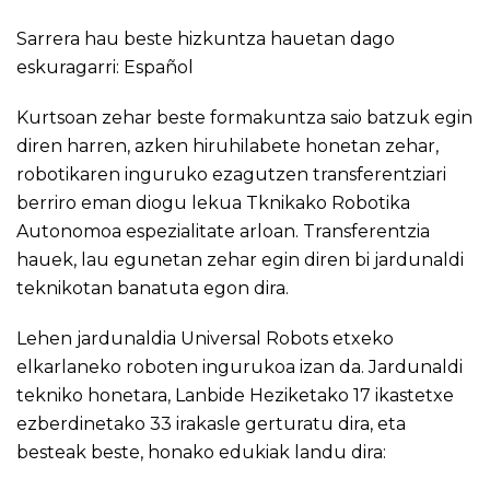
Sarrera hau beste hizkuntza hauetan dago
eskuragarri:
Español
Kurtsoan zehar beste formakuntza saio batzuk egin
diren harren, azken hiruhilabete honetan zehar,
robotikaren inguruko ezagutzen transferentziari
berriro eman diogu lekua Tknikako Robotika
Autonomoa espezialitate arloan. Transferentzia
hauek, lau egunetan zehar egin diren bi jardunaldi
teknikotan banatuta egon dira.
Lehen jardunaldia Universal Robots etxeko
elkarlaneko roboten ingurukoa izan da. Jardunaldi
tekniko honetara, Lanbide Heziketako 17 ikastetxe
ezberdinetako 33 irakasle gerturatu dira, eta
besteak beste, honako edukiak landu dira: