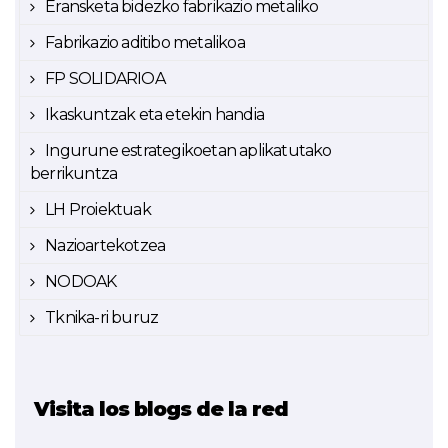
Eransketa bidezko fabrikazio metaliko
Fabrikazio aditibo metalikoa
FP SOLIDARIOA
Ikaskuntzak eta etekin handia
Ingurune estrategikoetan aplikatutako
berrikuntza
LH Proiektuak
Nazioartekotzea
NODOAK
Tknika-ri buruz
Visita los blogs de la red