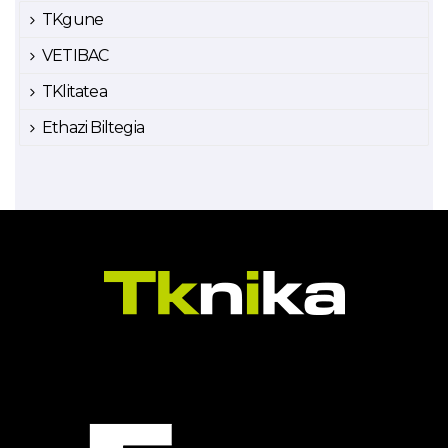
TKgune
VETIBAC
TKlitatea
Ethazi Biltegia