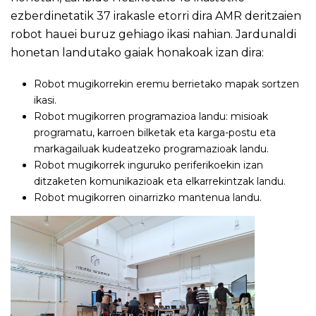
ezberdinetatik 37 irakasle etorri dira AMR deritzaien
robot hauei buruz gehiago ikasi nahian. Jardunaldi
honetan landutako gaiak honakoak izan dira:
Robot mugikorrekin eremu berrietako mapak sortzen
ikasi.
Robot mugikorren programazioa landu: misioak
programatu, karroen bilketak eta karga-postu eta
markagailuak kudeatzeko programazioak landu.
Robot mugikorrek inguruko periferikoekin izan
ditzaketen komunikazioak eta elkarrekintzak landu.
Robot mugikorren oinarrizko mantenua landu.