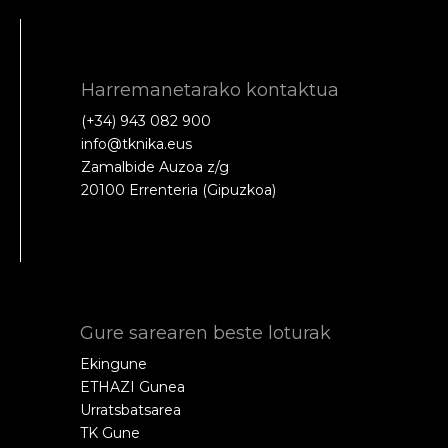
Harremanetarako kontaktua
(+34) 943 082 900
info@tknika.eus
Zamalbide Auzoa z/g
20100 Errenteria (Gipuzkoa)
Gure sarearen beste loturak
Ekingune
ETHAZI Gunea
Urratsbatsarea
TK Gune