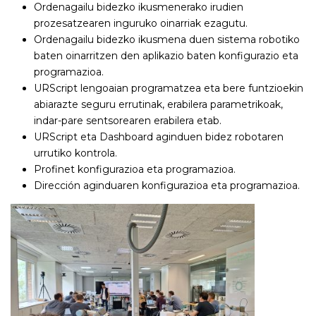
Ordenagailu bidezko ikusmenerako irudien
prozesatzearen inguruko oinarriak ezagutu.
Ordenagailu bidezko ikusmena duen sistema robotiko
baten oinarritzen den aplikazio baten konfigurazio eta
programazioa.
URScript lengoaian programatzea eta bere funtzioekin
abiarazte seguru errutinak, erabilera parametrikoak,
indar-pare sentsorearen erabilera etab.
URScript eta Dashboard aginduen bidez robotaren
urrutiko kontrola.
Profinet konfigurazioa eta programazioa.
Dirección aginduaren konfigurazioa eta programazioa.