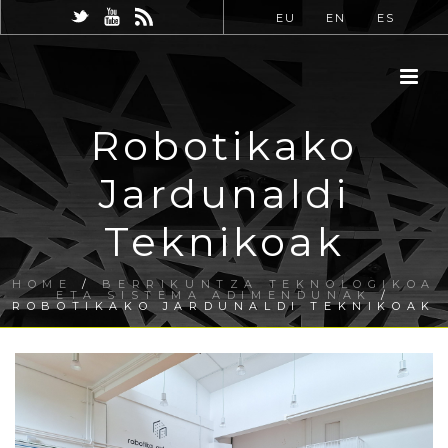
EU
EN
ES
Robotikako
Jardunaldi
Teknikoak
HOME
/
BERRIKUNTZA TEKNOLOGIKOA
ETA SISTEMA ADIMENDUNAK
/
ROBOTIKAKO JARDUNALDI TEKNIKOAK