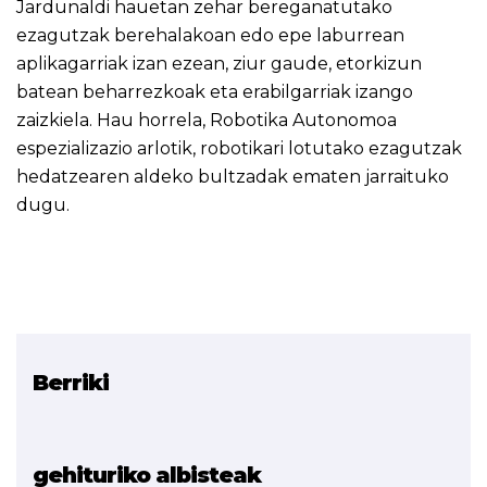
Jardunaldi hauetan zehar bereganatutako
ezagutzak berehalakoan edo epe laburrean
aplikagarriak izan ezean, ziur gaude, etorkizun
batean beharrezkoak eta erabilgarriak izango
zaizkiela. Hau horrela, Robotika Autonomoa
espezializazio arlotik, robotikari lotutako ezagutzak
hedatzearen aldeko bultzadak ematen jarraituko
dugu.
Berriki
Erlazionatutako proiektua
ROBOTIKA AUTONOMOA
gehituriko albisteak