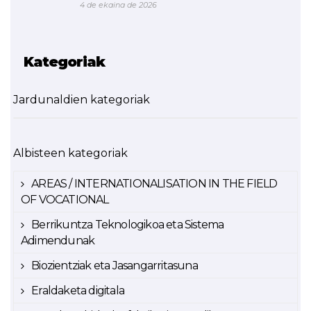
4 de ekaina de 2026
Kategoriak
Jardunaldien kategoriak
Albisteen kategoriak
AREAS / INTERNATIONALISATION IN THE FIELD
OF VOCATIONAL
Berrikuntza Teknologikoa eta Sistema
Adimendunak
Biozientziak eta Jasangarritasuna
Eraldaketa digitala