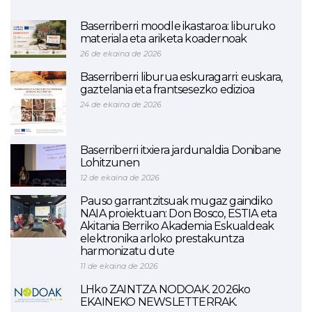
Baserriberri moodle ikastaroa: liburuko
materiala eta ariketa koadernoak
26 de ekaina de 2026
Baserriberri liburua eskuragarri: euskara,
gaztelania eta frantsesezko edizioa
24 de ekaina de 2026
Baserriberri itxiera jardunaldia Donibane
Lohitzunen
12 de ekaina de 2026
Pauso garrantzitsuak mugaz gaindiko
NAIA proiektuan: Don Bosco, ESTIA eta
Akitania Berriko Akademia Eskualdeak
elektronika arloko prestakuntza
harmonizatu dute
11 de ekaina de 2026
LHko ZAINTZA NODOAK. 2026ko
EKAINEKO NEWSLETTERRAK.