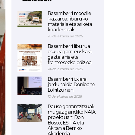
Baserriberri moodle
ikastaroa: liburuko
materiala eta ariketa
koadernoak
26 de ekaina de 2026
Baserriberri liburua
eskuragarri: euskara,
gaztelania eta
frantsesezko edizioa
24 de ekaina de 2026
Baserriberri itxiera
jardunaldia Donibane
Lohitzunen
12 de ekaina de 2026
Pauso garrantzitsuak
mugaz gaindiko NAIA
proiektuan: Don
Bosco, ESTIA eta
Akitania Berriko
Akademia