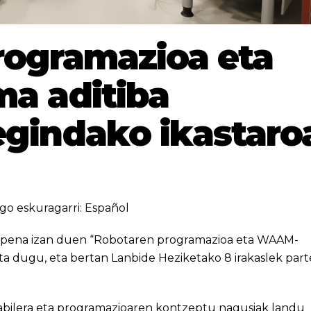
rogramazioa eta
a aditiba
 egindako ikastaro
go eskuragarri:
Español
iraupena izan duen “Robotaren programazioa eta WAAM-
uta dugu, eta bertan Lanbide Heziketako 8 irakaslek part
rabilera eta programazioaren kontzeptu nagusiak landu