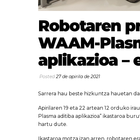
Robotaren p
WAAM-Plasm
aplikazioa –
Posted
27 de apirila de 2021
Sarrera hau beste hizkuntza hauetan da
Apirilaren 19 eta 22 artean 12 orduko 
Plasma aditiba aplikazioa” ikastaroa bur
hartu dute.
Ikastaroa motza izan arren, robotaren e