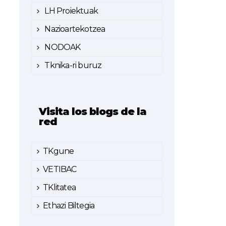
LH Proiektuak
Nazioartekotzea
NODOAK
Tknika-ri buruz
Visita los blogs de la
red
TKgune
VETIBAC
TKlitatea
Ethazi Biltegia