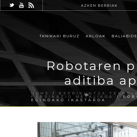
AZKEN BERRIAK
TKNIKARI BURUZ
ARLOAK
BALIABID
Robotaren 
aditiba ap
HOME
/
BERRIKUNTZA TEKNOL
FABRIKAZIO METALIKOA
/ ROB
EGINDAKO IKASTAROA