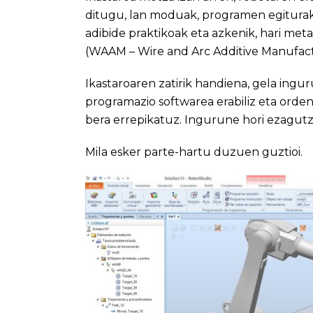
ditugu, lan moduak, programen egituraket
adibide praktikoak eta azkenik, hari meta
(WAAM – Wire and Arc Additive Manufact
Ikastaroaren zatirik handiena, gela in
programazio softwarea erabiliz eta orde
bera errepikatuz. Ingurune hori ezagutze
Mila esker parte-hartu duzuen guztioi.