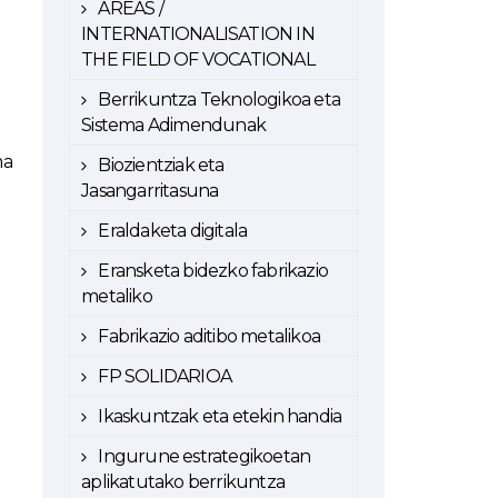
AREAS /
INTERNATIONALISATION IN
THE FIELD OF VOCATIONAL
Berrikuntza Teknologikoa eta
Sistema Adimendunak
ma
Biozientziak eta
Jasangarritasuna
Eraldaketa digitala
Eransketa bidezko fabrikazio
metaliko
Fabrikazio aditibo metalikoa
FP SOLIDARIOA
Ikaskuntzak eta etekin handia
Ingurune estrategikoetan
aplikatutako berrikuntza