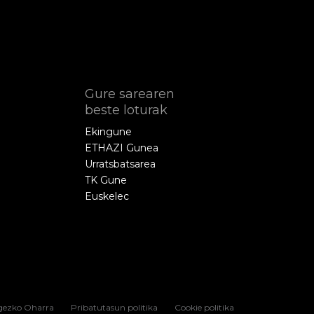
Gure sarearen
beste loturak
Ekingune
ETHAZI Gunea
Urratsbatsarea
TK Gune
Euskelec
gezko Oharra
Pribatutasun politika
Cookie politika