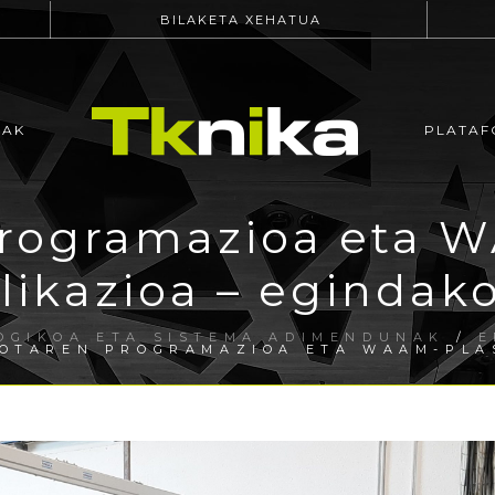
BILAKETA XEHATUA
EAK
PLATAF
programazioa eta 
likazioa – egindak
OGIKOA ETA SISTEMA ADIMENDUNAK
/
E
OTAREN PROGRAMAZIOA ETA WAAM-PLAS