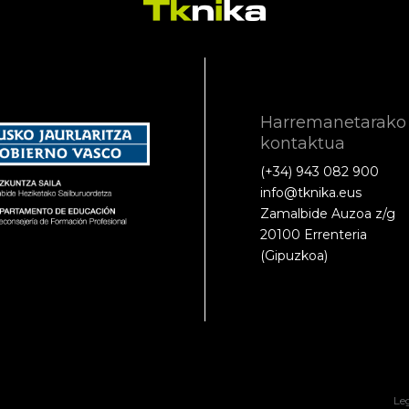
Harremanetarako
kontaktua
(+34) 943 082 900
info@tknika.eus
Zamalbide Auzoa z/g
20100 Errenteria
(Gipuzkoa)
Le