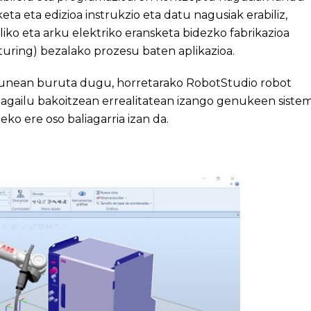
a eta edizioa instrukzio eta datu nagusiak erabiliz,
liko eta arku elektriko eransketa bidezko fabrikazioa
uring) bezalako prozesu baten aplikazioa.
gurunean buruta dugu, horretarako RobotStudio robot
nagailu bakoitzean errealitatean izango genukeen siste
ko ere oso baliagarria izan da.