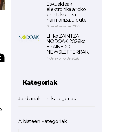
Eskualdeak
elektronika arloko
prestakuntza
harmonizatu dute
11 de ekaina de 2026
LHko ZAINTZA
NODOAK. 2026ko
EKAINEKO
a
NEWSLETTERRAK.
4 de ekaina de 2026
Kategoriak
Jardunaldien kategoriak
e
Albisteen kategoriak