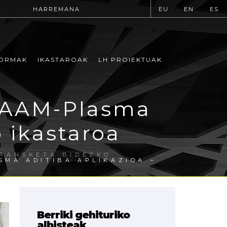
HARREMANA
EU
EN
ES
ORMAK
IKASTAROAK
LH PROIEKTUAK
WAAM-Plasma
o ikastaroa
RANSKETA BIDEZKO
MA ADITIBA APLIKAZIOA –
Berriki gehituriko
albisteak