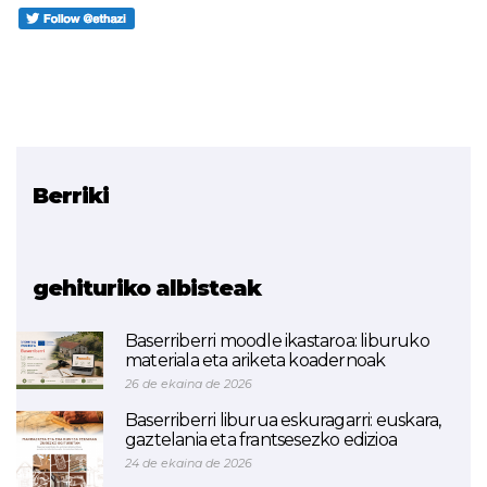
Berriki
Erlazionatutako proiektua
ETHAZI
gehituriko albisteak
Baserriberri moodle ikastaroa: liburuko
materiala eta ariketa koadernoak
26 de ekaina de 2026
Baserriberri liburua eskuragarri: euskara,
gaztelania eta frantsesezko edizioa
24 de ekaina de 2026