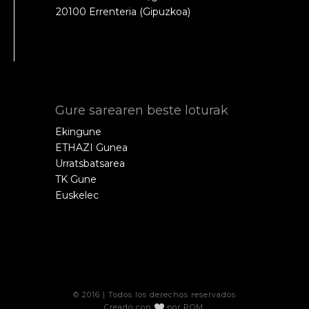
20100 Errenteria (Gipuzkoa)
Gure sarearen beste loturak
Ekingune
ETHAZI Gunea
Urratsbatsarea
TK Gune
Euskelec
© 2016 | Todos los derechos reservados
Creado con
por
POM
.