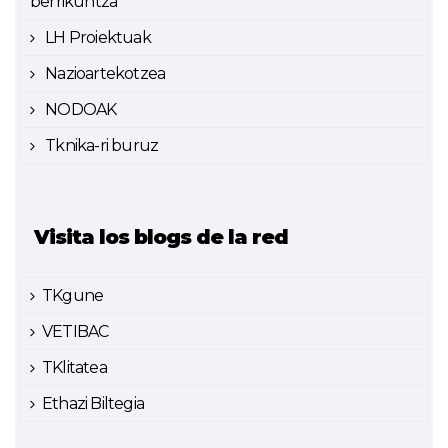
berrikuntza
LH Proiektuak
Nazioartekotzea
NODOAK
Tknika-ri buruz
Visita los blogs de la red
TKgune
VETIBAC
TKlitatea
Ethazi Biltegia