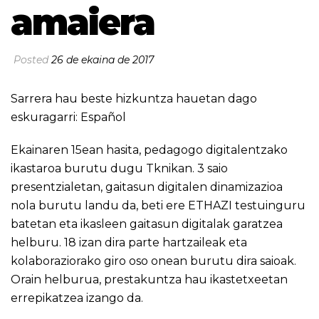
amaiera
Posted
26 de ekaina de 2017
Sarrera hau beste hizkuntza hauetan dago
eskuragarri:
Español
Ekainaren 15ean hasita, pedagogo digitalentzako
ikastaroa burutu dugu Tknikan. 3 saio
presentzialetan, gaitasun digitalen dinamizazioa
nola burutu landu da, beti ere ETHAZI testuinguru
batetan eta ikasleen gaitasun digitalak garatzea
helburu. 18 izan dira parte hartzaileak eta
kolaboraziorako giro oso onean burutu dira saioak.
Orain helburua, prestakuntza hau ikastetxeetan
errepikatzea izango da.