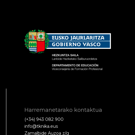
Harremanetarako kontaktua
(+34) 943 082 900
info@tknika.eus
Zamalbide Auzoa z/g