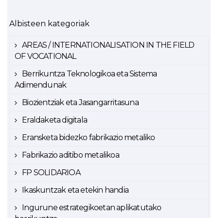
Albisteen kategoriak
AREAS / INTERNATIONALISATION IN THE FIELD
OF VOCATIONAL
Berrikuntza Teknologikoa eta Sistema
Adimendunak
Biozientziak eta Jasangarritasuna
Eraldaketa digitala
Eransketa bidezko fabrikazio metaliko
Fabrikazio aditibo metalikoa
FP SOLIDARIOA
Ikaskuntzak eta etekin handia
Ingurune estrategikoetan aplikatutako