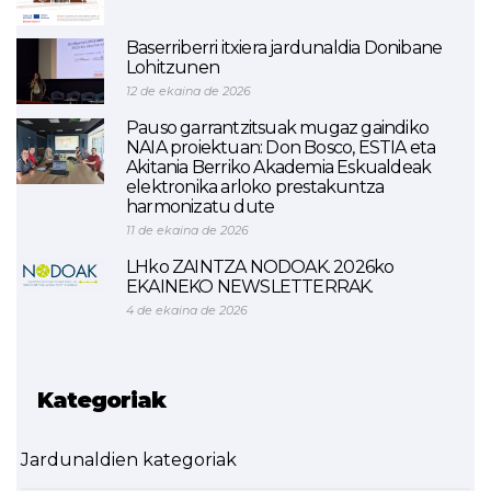
Baserriberri itxiera jardunaldia Donibane
Lohitzunen
12 de ekaina de 2026
Pauso garrantzitsuak mugaz gaindiko
NAIA proiektuan: Don Bosco, ESTIA eta
Akitania Berriko Akademia Eskualdeak
elektronika arloko prestakuntza
harmonizatu dute
11 de ekaina de 2026
LHko ZAINTZA NODOAK. 2026ko
EKAINEKO NEWSLETTERRAK.
4 de ekaina de 2026
Kategoriak
Jardunaldien kategoriak