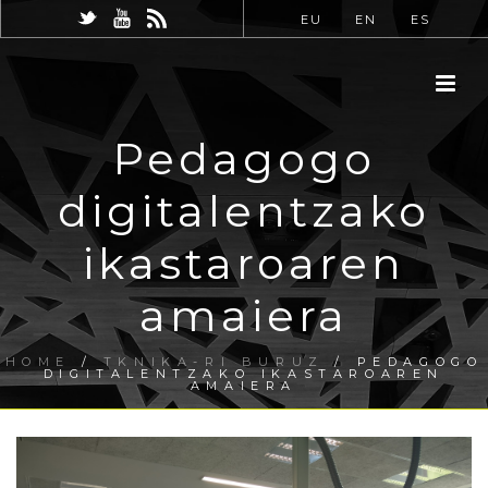
EU
EN
ES
Pedagogo
digitalentzako
ikastaroaren
amaiera
HOME
/
TKNIKA-RI BURUZ
/ PEDAGOGO
DIGITALENTZAKO IKASTAROAREN
AMAIERA