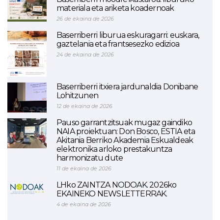
materiala eta ariketa koadernoak
26 de ekaina de 2026
Baserriberri liburua eskuragarri: euskara,
gaztelania eta frantsesezko edizioa
24 de ekaina de 2026
Baserriberri itxiera jardunaldia Donibane
Lohitzunen
12 de ekaina de 2026
Pauso garrantzitsuak mugaz gaindiko
NAIA proiektuan: Don Bosco, ESTIA eta
Akitania Berriko Akademia Eskualdeak
elektronika arloko prestakuntza
harmonizatu dute
11 de ekaina de 2026
LHko ZAINTZA NODOAK. 2026ko
EKAINEKO NEWSLETTERRAK.
4 de ekaina de 2026