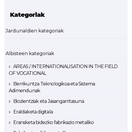
Kategoriak
Jardunaldien kategoriak
Albisteen kategoriak
AREAS / INTERNATIONALISATION IN THE FIELD
OF VOCATIONAL
Berrikuntza Teknologikoa eta Sistema
Adimendunak
Biozientziak eta Jasangarritasuna
Eraldaketa digitala
Eransketa bidezko fabrikazio metaliko