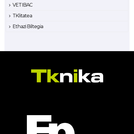
VETIBAC
TKlitatea
Ethazi Biltegia