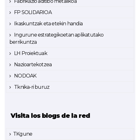
Fabrikazio aditibo metalikoa
FP SOLIDARIOA
Ikaskuntzak eta etekin handia
Ingurune estrategikoetan aplikatutako
berrikuntza
LH Proiektuak
Nazioartekotzea
NODOAK
Tknika-ri buruz
Visita los blogs de la red
TKgune