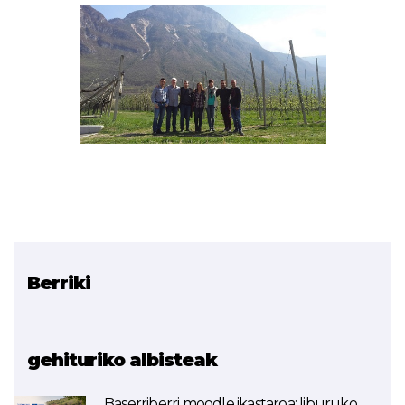
Berriki
Erlazionatutako proiektua
Egurra. Woodnika. Madera
gehituriko albisteak
Baserriberri moodle ikastaroa: liburuko