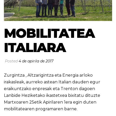
MOBILITATEA
ITALIARA
Posted
4 de apirila de 2017
Zurgintza , Altzarigintza eta Energia arloko
irakasleak, aurreko astean Italian dauden egur
eraikuntzako enpresak eta Trenton dagoen
Lanbide Heziketako ikastetxea bixitatu dituzte
Martxoaren 25etik Apirilaren 1era egin duten
mobilitatearen programaren barne.