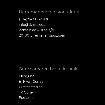
Harremanetarako kontaktua
(+34) 943 082 900
info@tknika.eus
Zamalbide Auzoa z/g
20100 Errenteria (Gipuzkoa)
Gure sarearen beste loturak
Ekingune
ETHAZI Gunea
Urratsbatsarea
TK Gune
Euskelec