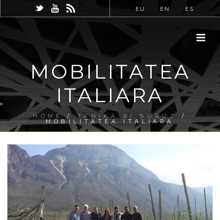
EU
EN
ES
MOBILITATEA
ITALIARA
HOME
/
TKNIKA-RI BURUZ
/
MOBILITATEA ITALIARA