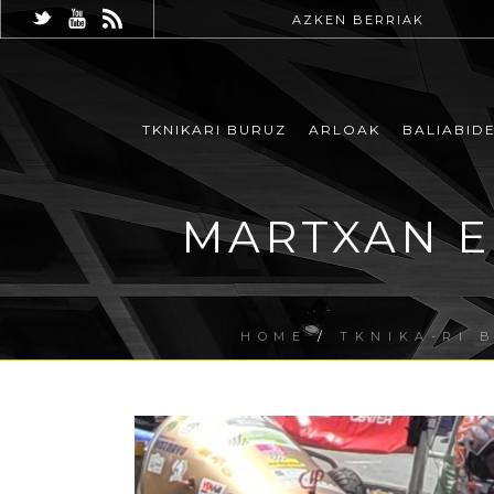
AZKEN BERRIAK
TKNIKARI BURUZ
ARLOAK
BALIABID
MARTXAN EU
HOME
/
TKNIKA-RI 