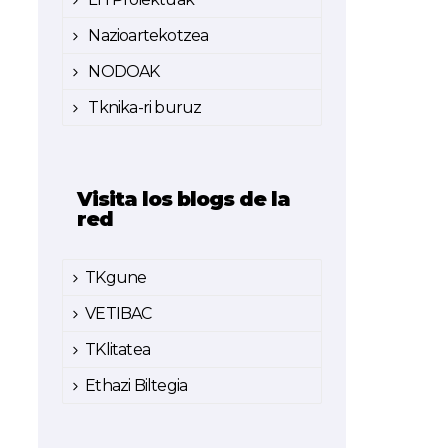
Nazioartekotzea
NODOAK
Tknika-ri buruz
Visita los blogs de la
red
TKgune
VETIBAC
TKlitatea
Ethazi Biltegia