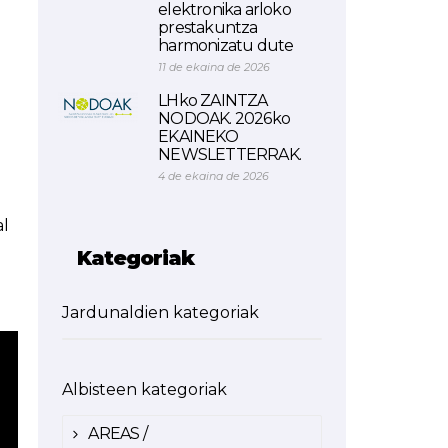
elektronika arloko
prestakuntza
harmonizatu dute
11 de ekaina de 2026
LHko ZAINTZA
NODOAK. 2026ko
EKAINEKO
NEWSLETTERRAK.
4 de ekaina de 2026
al
Kategoriak
Jardunaldien kategoriak
Albisteen kategoriak
AREAS /