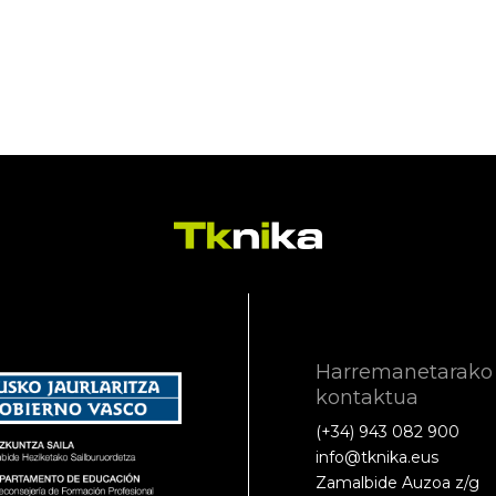
Harremanetarako
kontaktua
(+34) 943 082 900
info@tknika.eus
Zamalbide Auzoa z/g