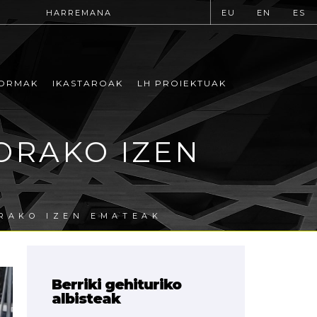
HARREMANA
EU
EN
ES
ORMAK
IKASTAROAK
LH PROIEKTUAK
IORAKO IZEN
ORAKO IZEN EMATEAK
Berriki gehituriko
albisteak