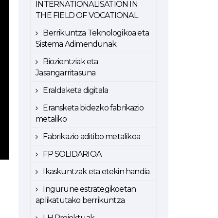
INTERNATIONALISATION IN
THE FIELD OF VOCATIONAL
Berrikuntza Teknologikoa eta
Sistema Adimendunak
Biozientziak eta
Jasangarritasuna
Eraldaketa digitala
Eransketa bidezko fabrikazio
metaliko
Fabrikazio aditibo metalikoa
FP SOLIDARIOA
Ikaskuntzak eta etekin handia
Ingurune estrategikoetan
aplikatutako berrikuntza
LH Proiektuak