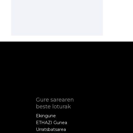
Gure sarearen
beste loturak
Ekingune
ETHAZI Gunea
Urratsbatsarea