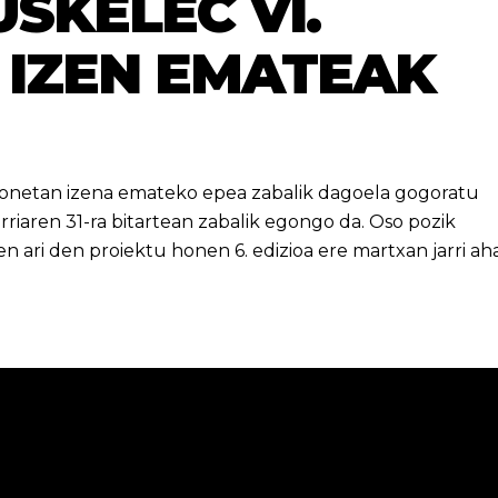
SKELEC VI.
 IZEN EMATEAK
 honetan izena emateko epea zabalik dagoela gogoratu
riaren 31-ra bitartean zabalik egongo da. Oso pozik
n ari den proiektu honen 6. edizioa ere martxan jarri ah