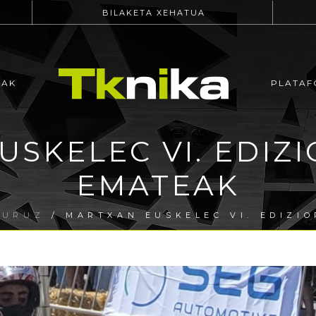
BILAKETA XEHATUA
EAK
PLATAF
SKELEC VI. EDIZ
EMATEAK
BURUZ
/ MARTXAN EUSKELEC VI. EDIZI