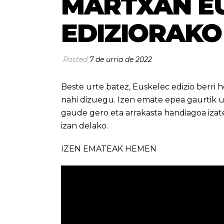
MARTXAN EU
EDIZIORAKO
Posted
7 de urria de 2022
Beste urte batez, Euskelec edizio berri
nahi dizuegu. Izen emate epea gaurtik ur
gaude gero eta arrakasta handiagoa izate
izan delako.
IZEN EMATEAK HEMEN