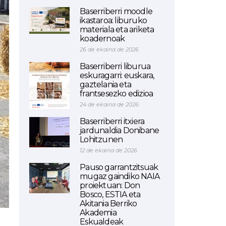
Baserriberri moodle
ikastaroa: liburuko
materiala eta ariketa
koadernoak
26 de ekaina de 2026
Baserriberri liburua
eskuragarri: euskara,
gaztelania eta
frantsesezko edizioa
24 de ekaina de 2026
Baserriberri itxiera
jardunaldia Donibane
Lohitzunen
12 de ekaina de 2026
Pauso garrantzitsuak
mugaz gaindiko NAIA
proiektuan: Don
Bosco, ESTIA eta
Akitania Berriko
Akademia
Eskualdeak