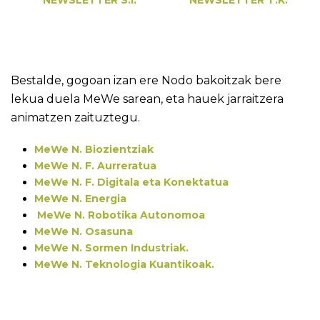
NEWSLETTER S.I.
NEWSLETTER T.K.
Bestalde, gogoan izan ere Nodo bakoitzak bere
lekua duela MeWe sarean, eta hauek jarraitzera
animatzen zaituztegu.
MeWe N. Biozientziak
MeWe N. F. Aurreratua
MeWe N. F. Digitala eta Konektatua
MeWe N. Energia
MeWe N. Robotika Autonomoa
MeWe N. Osasuna
MeWe N. Sormen Industriak.
MeWe N. Teknologia Kuantikoak.