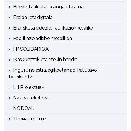
Biozientziak eta Jasangarritasuna
Eraldaketa digitala
Eransketa bidezko fabrikazio metaliko
Fabrikazio aditibo metalikoa
FP SOLIDARIOA
Ikaskuntzak eta etekin handia
Ingurune estrategikoetan aplikatutako
berrikuntza
LH Proiektuak
Nazioartekotzea
NODOAK
Tknika-ri buruz