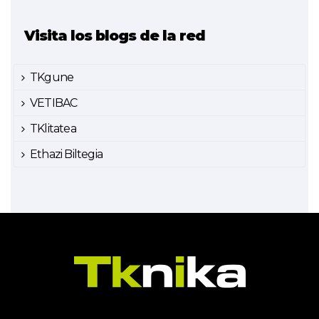
Visita los blogs de la red
TKgune
VETIBAC
TKlitatea
Ethazi Biltegia