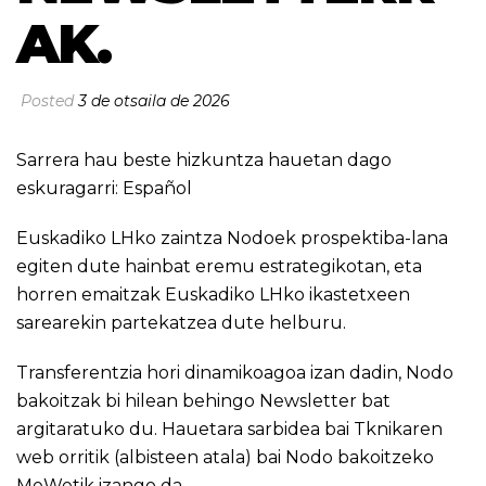
AK.
Posted
3 de otsaila de 2026
Sarrera hau beste hizkuntza hauetan dago
eskuragarri:
Español
Euskadiko LHko zaintza Nodoek prospektiba-lana
egiten dute hainbat eremu estrategikotan, eta
horren emaitzak Euskadiko LHko ikastetxeen
sarearekin partekatzea dute helburu.
Transferentzia hori dinamikoagoa izan dadin, Nodo
bakoitzak bi hilean behingo Newsletter bat
argitaratuko du. Hauetara sarbidea bai Tknikaren
web orritik (albisteen atala) bai Nodo bakoitzeko
MeWetik izango da.