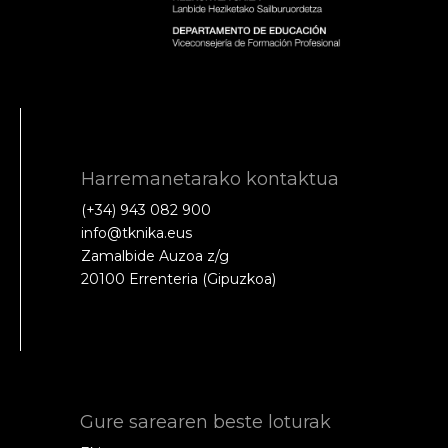
Harremanetarako kontaktua
(+34) 943 082 900
info@tknika.eus
Zamalbide Auzoa z/g
20100 Errenteria (Gipuzkoa)
Gure sarearen beste loturak