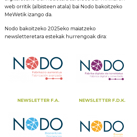
web orritik (albisteen atala) bai Nodo bakoitzeko
MeWetik izango da.
Nodo bakoitzeko 2025eko maiatzeko
newsletteretara estekak hurrengoak dira:
NEWSLETTER F.A.
NEWSLETTER F.D.K.