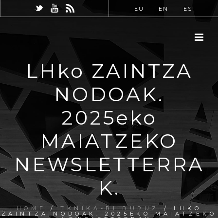
EU
EN
ES
LHko ZAINTZA
NODOAK.
2025eko
MAIATZEKO
NEWSLETTERRA
K.
HOME
/
TKNIKA-RI BURUZ
/ LHKO
ZAINTZA NODOAK. 2025EKO MAIATZEKO