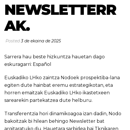
NEWSLETTERR
AK.
Posted
3 de ekaina de 2025
Sarrera hau beste hizkuntza hauetan dago
eskuragarri:
Español
Euskadiko LHko zaintza Nodoek prospektiba-lana
egiten dute hainbat eremu estrategikotan, eta
horren emaitzak Euskadiko LHko ikastetxeen
sarearekin partekatzea dute helburu.
Transferentzia hori dinamikoagoa izan dadin, Nodo
bakoitzak bi hilean behingo Newsletter bat
argitaratuko du. Hauetara sarbidea bai Tknikaren