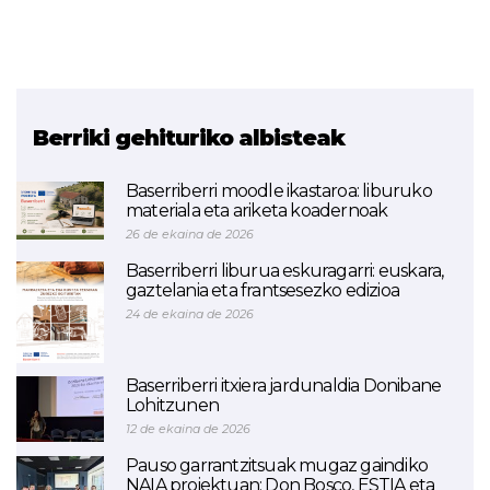
Berriki gehituriko albisteak
Baserriberri moodle ikastaroa: liburuko
materiala eta ariketa koadernoak
26 de ekaina de 2026
Baserriberri liburua eskuragarri: euskara,
gaztelania eta frantsesezko edizioa
24 de ekaina de 2026
Baserriberri itxiera jardunaldia Donibane
Lohitzunen
12 de ekaina de 2026
Pauso garrantzitsuak mugaz gaindiko
NAIA proiektuan: Don Bosco, ESTIA eta