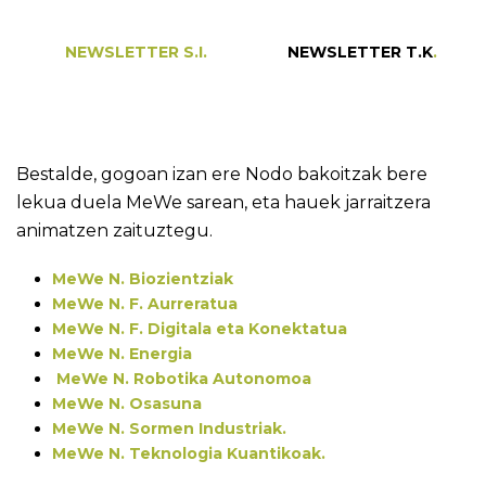
NEWSLETTER S.I.
NEWSLETTER T.K
.
Bestalde, gogoan izan ere Nodo bakoitzak bere
lekua duela MeWe sarean, eta hauek jarraitzera
animatzen zaituztegu.
MeWe N. Biozientziak
MeWe N. F. Aurreratua
MeWe N. F. Digitala eta Konektatua
MeWe N. Energia
MeWe N. Robotika Autonomoa
MeWe N. Osasuna
MeWe N. Sormen Industriak.
MeWe N. Teknologia Kuantikoak.