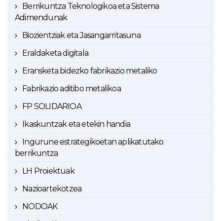
Berrikuntza Teknologikoa eta Sistema
Adimendunak
Biozientziak eta Jasangarritasuna
Eraldaketa digitala
Eransketa bidezko fabrikazio metaliko
Fabrikazio aditibo metalikoa
FP SOLIDARIOA
Ikaskuntzak eta etekin handia
Ingurune estrategikoetan aplikatutako
berrikuntza
LH Proiektuak
Nazioartekotzea
NODOAK