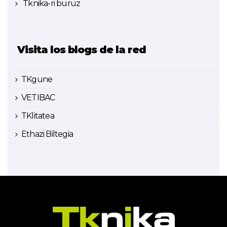
Tknika-ri buruz
Visita los blogs de la red
TKgune
VETIBAC
TKlitatea
Ethazi Biltegia