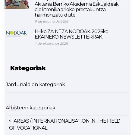
Akitania Berriko Akademia Eskualdeak
elektronika arloko prestakuntza
harmonizatu dute
11 de ekaina de 2026
LHko ZAINTZA NODOAK. 2026ko
EKAINEKO NEWSLETTERRAK.
4 de ekaina de 2026
Kategoriak
Jardunaldien kategoriak
Albisteen kategoriak
AREAS / INTERNATIONALISATION IN THE FIELD
OF VOCATIONAL