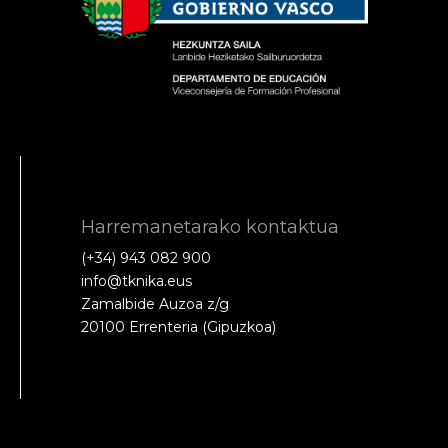
Harremanetarako kontaktua
(+34) 943 082 900
info@tknika.eus
Zamalbide Auzoa z/g
20100 Errenteria (Gipuzkoa)