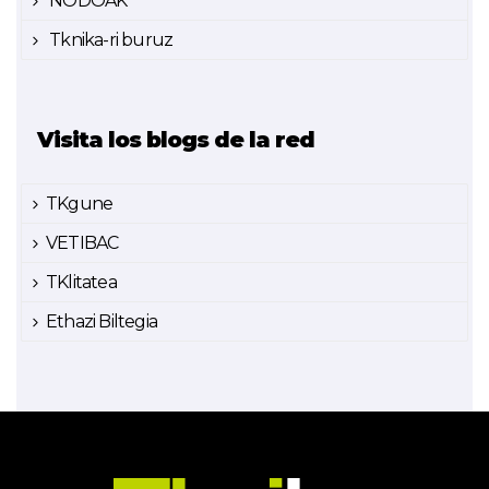
NODOAK
Tknika-ri buruz
Visita los blogs de la red
TKgune
VETIBAC
TKlitatea
Ethazi Biltegia