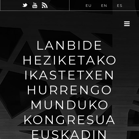
EU
EN
ES
LANBIDE
HEZIKETAKO
IKASTETXEN
HURRENGO
MUNDUKO
KONGRESUA
EUSKADIN