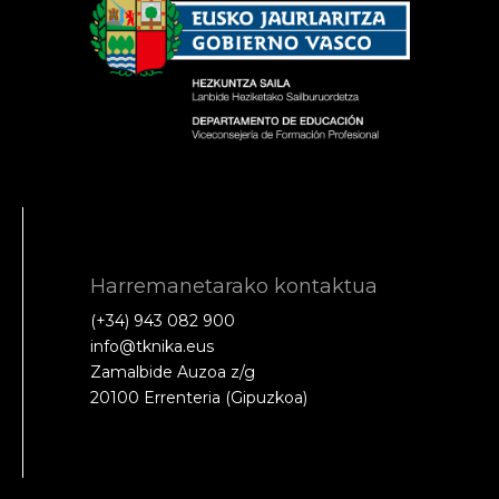
Harremanetarako kontaktua
(+34) 943 082 900
info@tknika.eus
Zamalbide Auzoa z/g
20100 Errenteria (Gipuzkoa)