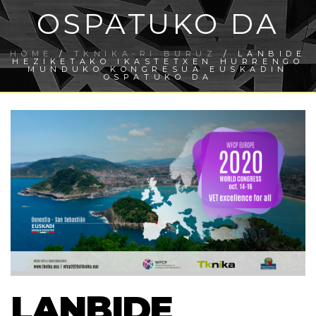
OSPATUKO DA
HOME
/
TKNIKA-RI BURUZ
/ LANBIDE
HEZIKETAKO IKASTETXEN HURRENGO
MUNDUKO KONGRESUA EUSKADIN
OSPATUKO DA
LANBIDE