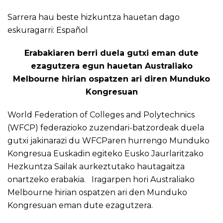
Sarrera hau beste hizkuntza hauetan dago
eskuragarri:
Español
Erabakiaren berri duela gutxi eman dute
ezagutzera egun hauetan Australiako
Melbourne hirian ospatzen ari diren Munduko
Kongresuan
World Federation of Colleges and Polytechnics
(WFCP) federazioko zuzendari-batzordeak duela
gutxi jakinarazi du WFCParen hurrengo Munduko
Kongresua Euskadin egiteko Eusko Jaurlaritzako
Hezkuntza Sailak aurkeztutako hautagaitza
onartzeko erabakia. Iragarpen hori Australiako
Melbourne hirian ospatzen ari den Munduko
Kongresuan eman dute ezagutzera.