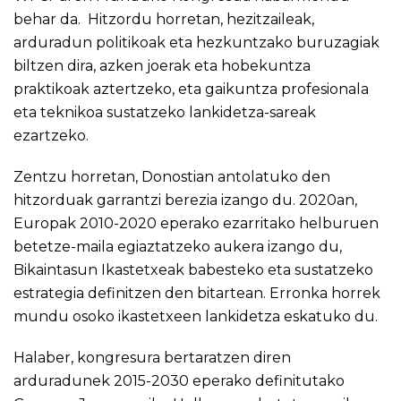
behar da. Hitzordu horretan, hezitzaileak,
arduradun politikoak eta hezkuntzako buruzagiak
biltzen dira, azken joerak eta hobekuntza
praktikoak aztertzeko, eta gaikuntza profesionala
eta teknikoa sustatzeko lankidetza-sareak
ezartzeko.
Zentzu horretan, Donostian antolatuko den
hitzorduak garrantzi berezia izango du. 2020an,
Europak 2010-2020 eperako ezarritako helburuen
betetze-maila egiaztatzeko aukera izango du,
Bikaintasun Ikastetxeak babesteko eta sustatzeko
estrategia definitzen den bitartean. Erronka horrek
mundu osoko ikastetxeen lankidetza eskatuko du.
Halaber, kongresura bertaratzen diren
arduradunek 2015-2030 eperako definitutako