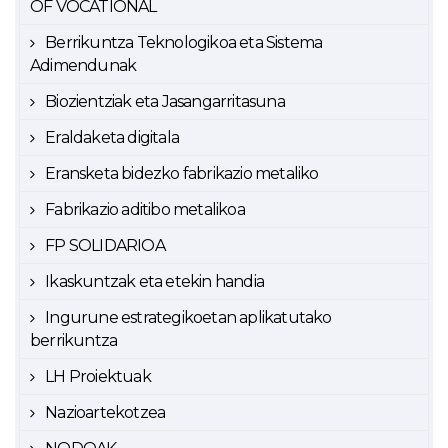
OF VOCATIONAL
Berrikuntza Teknologikoa eta Sistema
Adimendunak
Biozientziak eta Jasangarritasuna
Eraldaketa digitala
Eransketa bidezko fabrikazio metaliko
Fabrikazio aditibo metalikoa
FP SOLIDARIOA
Ikaskuntzak eta etekin handia
Ingurune estrategikoetan aplikatutako
berrikuntza
LH Proiektuak
Nazioartekotzea