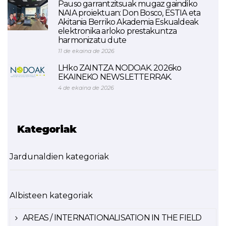
Pauso garrantzitsuak mugaz gaindiko
NAIA proiektuan: Don Bosco, ESTIA eta
Akitania Berriko Akademia Eskualdeak
elektronika arloko prestakuntza
harmonizatu dute
11 de ekaina de 2026
LHko ZAINTZA NODOAK. 2026ko
EKAINEKO NEWSLETTERRAK.
4 de ekaina de 2026
Kategoriak
Jardunaldien kategoriak
Albisteen kategoriak
AREAS / INTERNATIONALISATION IN THE FIELD