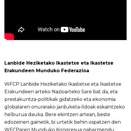
Lanbide Heziketako Ikastetxe eta Ikastetxe
Erakundeen Munduko Federazioa
WFCP Lanbide Heziketako Ikastetxe eta Ikastetxe
Erakundeen arteko Nazioarteko Sare bat da, eta
prestakuntza-politikak gidatzeko eta ekonomia
globalaren onurarako jarduketa-ildoak eskaintzeko
helburua dauka. Bere ekintzen artean, beste
edozeinen gainetik, bi urtetik behin ospatzen den
WFCParen Munduko Kongresua nabarmendu