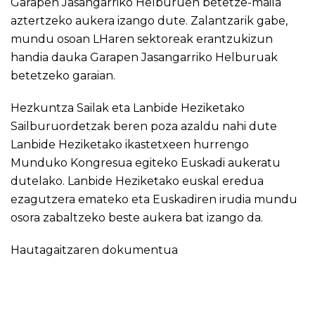
Garapen Jasangarriko Helburuen betetze-maila
aztertzeko aukera izango dute. Zalantzarik gabe,
mundu osoan LHaren sektoreak erantzukizun
handia dauka Garapen Jasangarriko Helburuak
betetzeko garaian.
Hezkuntza Sailak eta Lanbide Heziketako
Sailburuordetzak beren poza azaldu nahi dute
Lanbide Heziketako ikastetxeen hurrengo
Munduko Kongresua egiteko Euskadi aukeratu
dutelako. Lanbide Heziketako euskal eredua
ezagutzera emateko eta Euskadiren irudia mundu
osora zabaltzeko beste aukera bat izango da.
Hautagaitzaren dokumentua