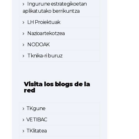
Ingurune estrategikoetan
aplikatutako berrikuntza
LH Proiektuak
Nazioartekotzea
NODOAK
Tknika-ri buruz
Visita los blogs de la
red
TKgune
VETIBAC
TKlitatea