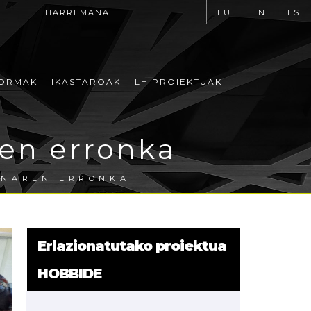
HARREMANA
EU
EN
ES
ORMAK
IKASTAROAK
LH PROIEKTUAK
en erronka
UNAREN ERRONKA
Erlazionatutako proiektua
HOBBIDE