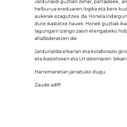
Jardunaldi guztian zehar, partaideek, a
helburua ereduaren logika eta bere kud
aukerak ezagutzea da. Honela indargune
dute ikastetxe hauek. Honek guztiak ika
lagungarri izango zaion etengabeko hob
ahalbideratzen die.
Jardunaldia elkarlan eta kolaborazio g
eta ikastetxeen eta LH sistemaren bikain
Harremanetan jarraituko dugu.
Zaude adi!!!!