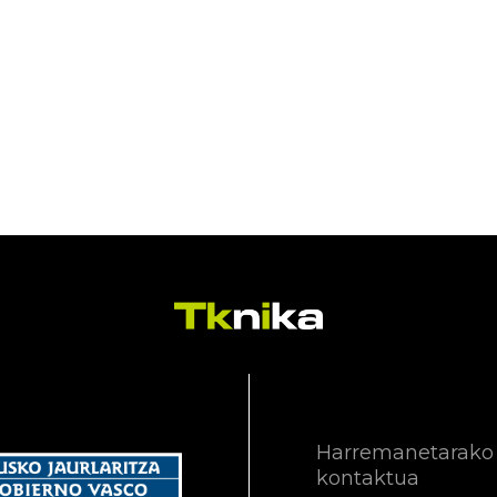
Harremanetarako
kontaktua