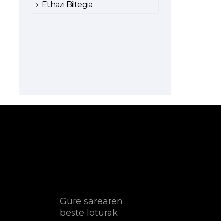
Ethazi Biltegia
Gure sarearen
beste loturak