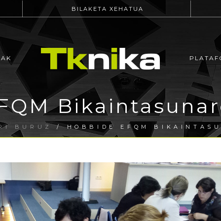
BILAKETA XEHATUA
EAK
PLATAF
FQM Bikaintasunar
RI BURUZ
/ HOBBIDE EFQM BIKAINTAS