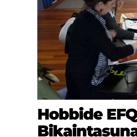
Hobbide EF
Bikaintasun