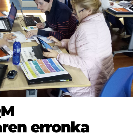
QM
aren erronka