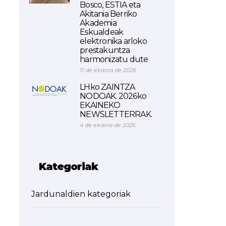
Bosco, ESTIA eta
Akitania Berriko
Akademia
Eskualdeak
elektronika arloko
prestakuntza
harmonizatu dute
11 de ekaina de 2026
LHko ZAINTZA
NODOAK. 2026ko
EKAINEKO
NEWSLETTERRAK.
4 de ekaina de 2026
Kategoriak
Jardunaldien kategoriak