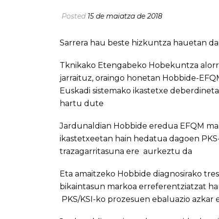
Posted
15 de maiatza de 2018
Sarrera hau beste hizkuntza hauetan da
Tknikako Etengabeko Hobekuntza alorret
jarraituz, oraingo honetan Hobbide-EFQ
Euskadi sistemako ikastetxe deberdinet
hartu dute
Jardunaldian Hobbide eredua EFQM mar
ikastetxeetan hain hedatua dagoen PKS
trazagarritasuna ere aurkeztu da
Eta amaitzeko Hobbide diagnosirako tr
bikaintasun markoa erreferentziatzat ha
PKS/KSI-ko prozesuen ebaluazio azkar e