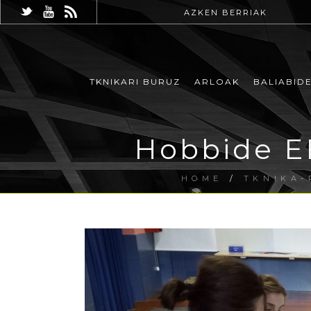
AZKEN BERRIAK
TKNIKARI BURUZ
ARLOAK
BALIABID
Hobbide E
HOME
/
TKNIKA-