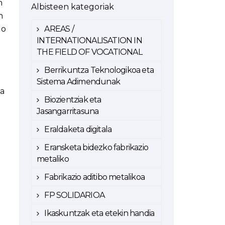
n
Albisteen kategoriak
n
go
AREAS /
INTERNATIONALISATION IN
THE FIELD OF VOCATIONAL
Berrikuntza Teknologikoa eta
Sistema Adimendunak
za
Biozientziak eta
Jasangarritasuna
Eraldaketa digitala
Eransketa bidezko fabrikazio
metaliko
Fabrikazio aditibo metalikoa
FP SOLIDARIOA
Ikaskuntzak eta etekin handia