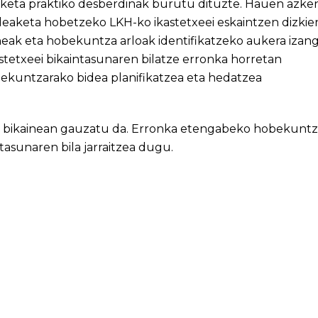
riketa praktiko desberdinak burutu dituzte. Hauen azke
eaketa hobetzeko LKH-ko ikastetxeei eskaintzen dizkie
ak eta hobekuntza arloak identifikatzeko aukera izan
stetxeei bikaintasunaren bilatze erronka horretan
ekuntzarako bidea planifikatzea eta hedatzea
iro bikainean gauzatu da. Erronka etengabeko hobekunt
tasunaren bila jarraitzea dugu.