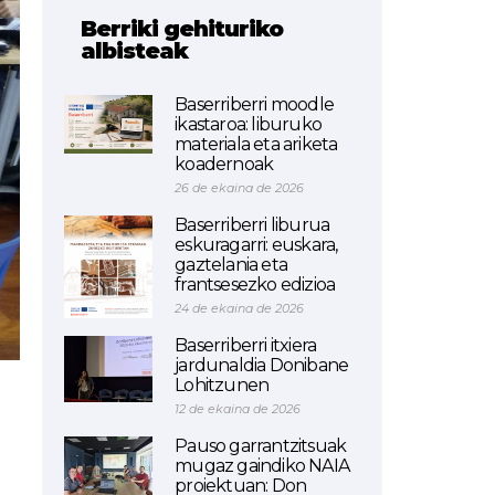
Berriki gehituriko
albisteak
Baserriberri moodle
ikastaroa: liburuko
materiala eta ariketa
koadernoak
26 de ekaina de 2026
Baserriberri liburua
eskuragarri: euskara,
gaztelania eta
frantsesezko edizioa
24 de ekaina de 2026
Baserriberri itxiera
jardunaldia Donibane
Lohitzunen
12 de ekaina de 2026
Pauso garrantzitsuak
mugaz gaindiko NAIA
proiektuan: Don