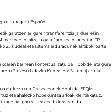
go eskuragarri:
Español
ik garatzen ari garen transferentzia jarduerekin
M markoan fokalizatu gara. Jardunaldi honetan FP
ako 25 kudeaketa sistema arduradunek aktiboki parte
koaren barnean kontestualizatu da. Hobbide eta gure
-aren (Prozesu bidezko Kudeaketa Sistema) arteko
esna aurkeztu da. Tresna honek Hobbide-EFQM
rtuz eta ahalezko hobekuntza arloak identifikatuz,
ta arin bat gauzatzea ahalbideratzen du.