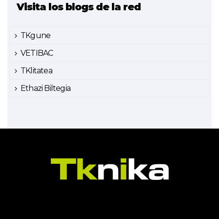
Visita los blogs de la red
TKgune
VETIBAC
TKlitatea
Ethazi Biltegia