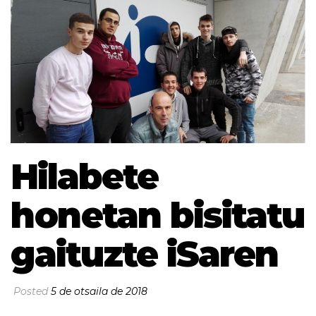
Hilabete
honetan bisitatu
gaituzte iSaren
Posted
5 de otsaila de 2018