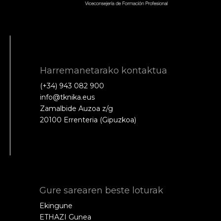
Harremanetarako kontaktua
(+34) 943 082 900
info@tknika.eus
Zamalbide Auzoa z/g
20100 Errenteria (Gipuzkoa)
Gure sarearen beste loturak
Ekingune
ETHAZI Gunea