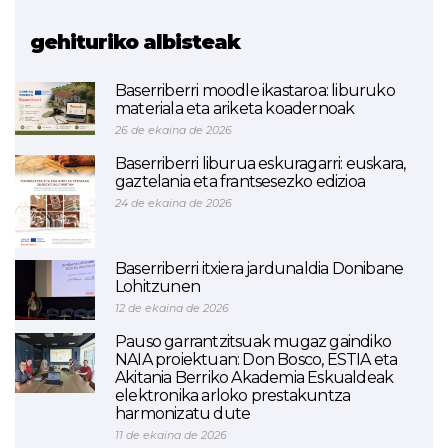
(BUKATUTA)
gehituriko albisteak
Baserriberri moodle ikastaroa: liburuko
materiala eta ariketa koadernoak
26 de ekaina de 2026
Baserriberri liburua eskuragarri: euskara,
gaztelania eta frantsesezko edizioa
24 de ekaina de 2026
Baserriberri itxiera jardunaldia Donibane
Lohitzunen
12 de ekaina de 2026
Pauso garrantzitsuak mugaz gaindiko
NAIA proiektuan: Don Bosco, ESTIA eta
Akitania Berriko Akademia Eskualdeak
elektronika arloko prestakuntza
harmonizatu dute
11 de ekaina de 2026