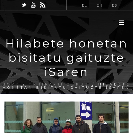
EU
EN
ES
Hilabete honetan
bisitatu gaituzte
iSaren
HOME
/
TKNIKA-RI BURUZ
/ HILABETE
HONETAN BISITATU GAITUZTE ISAREN