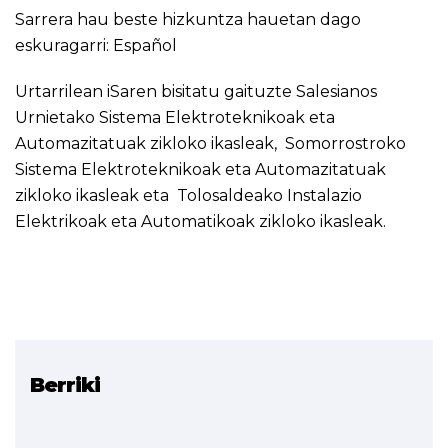
Sarrera hau beste hizkuntza hauetan dago
eskuragarri:
Español
Urtarrilean iSaren bisitatu gaituzte Salesianos
Urnietako Sistema Elektroteknikoak eta
Automazitatuak zikloko ikasleak, Somorrostroko
Sistema Elektroteknikoak eta Automazitatuak
zikloko ikasleak eta Tolosaldeako Instalazio
Elektrikoak eta Automatikoak zikloko ikasleak.
Berriki
Erlazionatutako proiektua
Smart Grid iSare