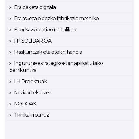
Eraldaketa digitala
Eransketa bidezko fabrikazio metaliko
Fabrikazio aditibo metalikoa
FP SOLIDARIOA
Ikaskuntzak eta etekin handia
Ingurune estrategikoetan aplikatutako
berrikuntza
LH Proiektuak
Nazioartekotzea
NODOAK
Tknika-ri buruz