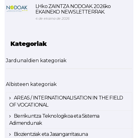
LHko ZAINTZA NODOAK. 2026ko
EKAINEKO NEWSLETTERRAK.
4 de ekaina de 2026
Kategoriak
Jardunaldien kategoriak
Albisteen kategoriak
AREAS / INTERNATIONALISATION IN THE FIELD
OF VOCATIONAL
Berrikuntza Teknologikoa eta Sistema
Adimendunak
Biozientziak eta Jasangarritasuna