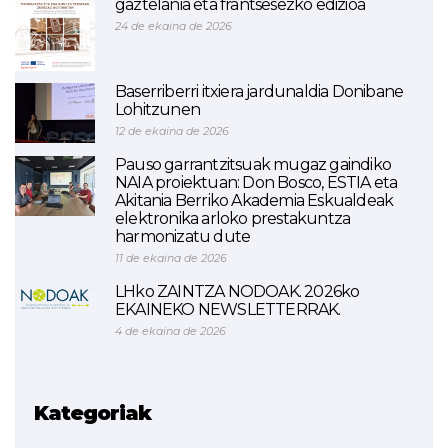
gaztelania eta frantsesezko edizioa
24 de ekaina de 2026
Baserriberri itxiera jardunaldia Donibane
Lohitzunen
12 de ekaina de 2026
Pauso garrantzitsuak mugaz gaindiko
NAIA proiektuan: Don Bosco, ESTIA eta
Akitania Berriko Akademia Eskualdeak
elektronika arloko prestakuntza
harmonizatu dute
11 de ekaina de 2026
LHko ZAINTZA NODOAK. 2026ko
EKAINEKO NEWSLETTERRAK.
4 de ekaina de 2026
Kategoriak