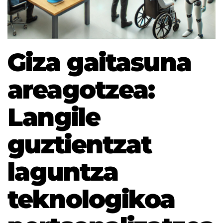
Giza gaitasuna
areagotzea:
Langile
guztientzat
laguntza
teknologikoa