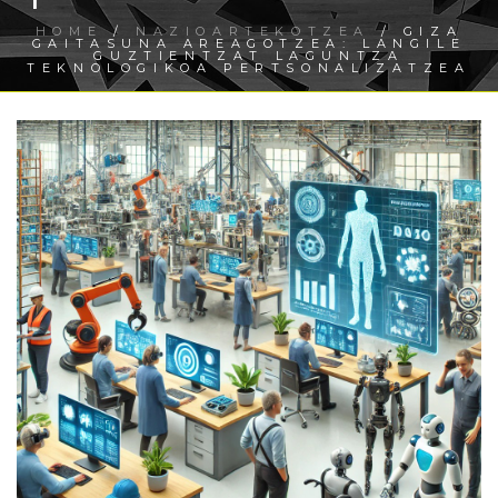
HOME
/
NAZIOARTEKOTZEA
/ GIZA
GAITASUNA AREAGOTZEA: LANGILE
GUZTIENTZAT LAGUNTZA
TEKNOLOGIKOA PERTSONALIZATZEA