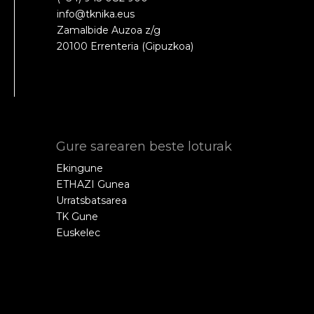
info@tknika.eus
Zamalbide Auzoa z/g
20100 Errenteria (Gipuzkoa)
Gure sarearen beste loturak
Ekingune
ETHAZI Gunea
Urratsbatsarea
TK Gune
Euskelec