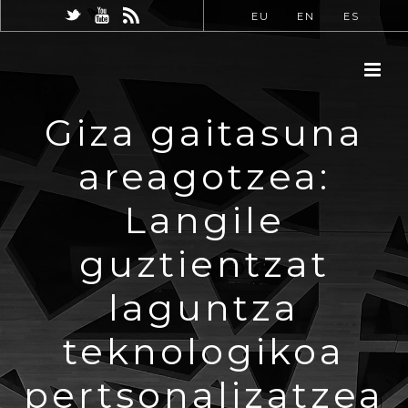
EU
EN
ES
Giza gaitasuna
areagotzea:
Langile
guztientzat
laguntza
teknologikoa
pertsonalizatzea