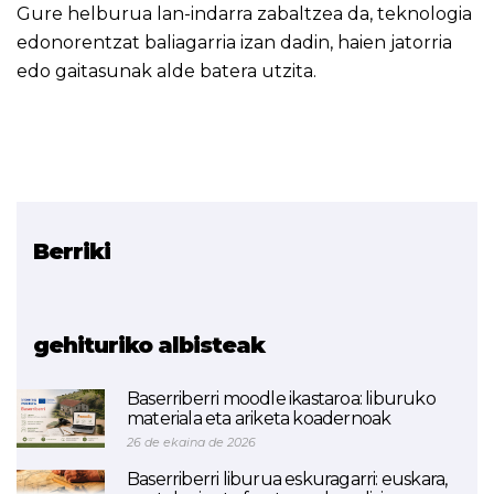
Gure helburua lan-indarra zabaltzea da, teknologia
edonorentzat baliagarria izan dadin, haien jatorria
edo gaitasunak alde batera utzita.
Berriki
Erlazionatutako proiektua
SkillAIbility
gehituriko albisteak
Baserriberri moodle ikastaroa: liburuko
materiala eta ariketa koadernoak
26 de ekaina de 2026
Baserriberri liburua eskuragarri: euskara,