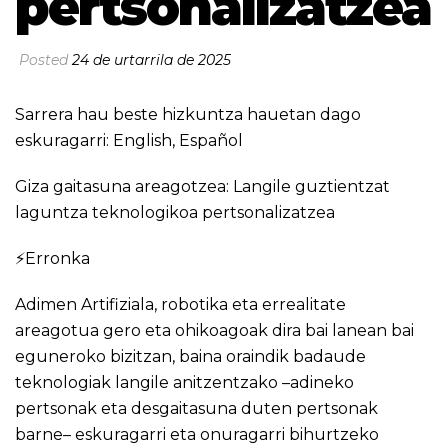
pertsonalizatzea
Posted
24 de urtarrila de 2025
Sarrera hau beste hizkuntza hauetan dago
eskuragarri:
English
,
Español
Giza gaitasuna areagotzea: Langile guztientzat
laguntza teknologikoa pertsonalizatzea
⚡Erronka
Adimen Artifiziala, robotika eta errealitate
areagotua gero eta ohikoagoak dira bai lanean bai
eguneroko bizitzan, baina oraindik badaude
teknologiak langile anitzentzako –adineko
pertsonak eta desgaitasuna duten pertsonak
barne– eskuragarri eta onuragarri bihurtzeko