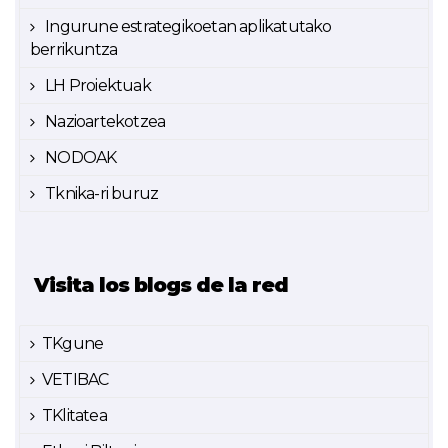
Ingurune estrategikoetan aplikatutako
berrikuntza
LH Proiektuak
Nazioartekotzea
NODOAK
Tknika-ri buruz
Visita los blogs de la red
TKgune
VETIBAC
TKlitatea