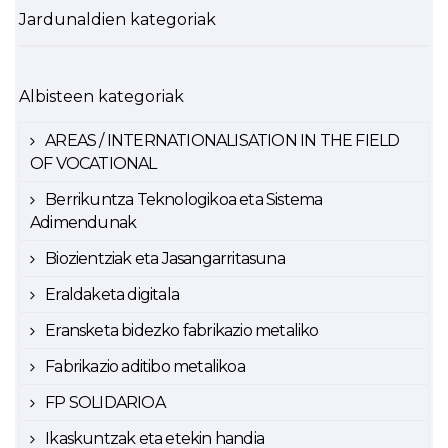
Jardunaldien kategoriak
Albisteen kategoriak
AREAS / INTERNATIONALISATION IN THE FIELD
OF VOCATIONAL
Berrikuntza Teknologikoa eta Sistema
Adimendunak
Biozientziak eta Jasangarritasuna
Eraldaketa digitala
Eransketa bidezko fabrikazio metaliko
Fabrikazio aditibo metalikoa
FP SOLIDARIOA
Ikaskuntzak eta etekin handia