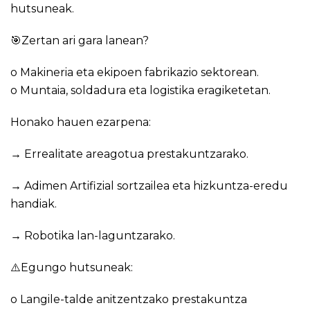
hutsuneak.
🎯Zertan ari gara lanean?
o Makineria eta ekipoen fabrikazio sektorean.
o Muntaia, soldadura eta logistika eragiketetan.
Honako hauen ezarpena:
→ Errealitate areagotua prestakuntzarako.
→ Adimen Artifizial sortzailea eta hizkuntza-eredu
handiak.
→ Robotika lan-laguntzarako.
⚠️Egungo hutsuneak:
o Langile-talde anitzentzako prestakuntza