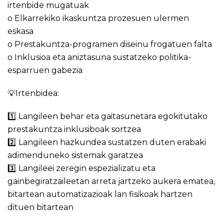
irtenbide mugatuak
o Elkarrekiko ikaskuntza prozesuen ulermen
eskasa
o Prestakuntza-programen diseinu frogatuen falta
o Inklusioa eta aniztasuna sustatzeko politika-
esparruen gabezia
💡Irtenbidea:
1️⃣ Langileen behar eta gaitasunetara egokitutako
prestakuntza inklusiboak sortzea
2️⃣ Langileen hazkundea sustatzen duten erabaki
adimenduneko sistemak garatzea
3️⃣ Langileei zeregin espezializatu eta
gainbegiratzaileetan arreta jartzeko aukera ematea,
bitartean automatizazioak lan fisikoak hartzen
dituen bitartean