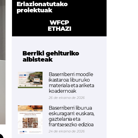
Erlazionatutako
proiektuak
WFCP
ETHAZI
Berriki gehituriko
albisteak
Baserriberri moodle
ikastaroa: liburuko
materiala eta ariketa
koadernoak
26 de ekaina de 2026
Baserriberri liburua
eskuragarri: euskara,
gaztelania eta
frantsesezko edizioa
24 de ekaina de 2026