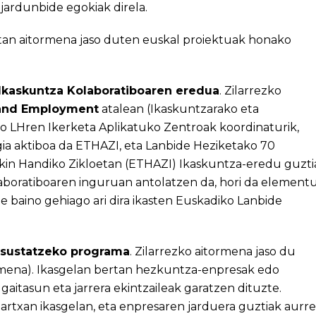
ardunbide egokiak direla.
tan aitormena jaso duten euskal proiektuak honako
 Ikaskuntza Kolaboratiboaren eredua
. Zilarrezko
 and Employment
atalean (Ikaskuntzarako eta
o LHren Ikerketa Aplikatuko Zentroak koordinaturik,
ia aktiboa da
ETHAZI
, eta Lanbide Heziketako 70
ekin Handiko Zikloetan (ETHAZI) Ikaskuntza-eredu guzti
aboratiboaren inguruan antolatzen da, hori da element
e baino gehiago ari dira ikasten Euskadiko Lanbide
a sustatzeko programa
. Zilarrezko aitormena jaso du
mena). Ikasgelan bertan hezkuntza-enpresak edo
 gaitasun eta jarrera ekintzaileak garatzen dituzte.
martxan ikasgelan, eta enpresaren jarduera guztiak aurre