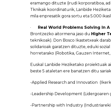
eramango dituzte (irudi korporatiboa, adm
Tknikak koordinaturik, Lanbide Heziketa
mila enpresatik gora sortu eta 5.000 ikasl
·
Real World Problems Solving In A 
Brontzezko aitormena jaso du
Higher Te
teknikoak). Don Bosco Ikastetxeak darab
solidarioak garatzen dituzte, eduki sozia
horretarako (Robotika, Gauzen Internet,
Euskal Lanbide Heziketako proiektuak a
beste 5 ataletan ere banatzen ditu sariak
-Applied Research and Innovation (Ikerk
-Leadership Development (Lidergoaren 
-Partnership with Industry (Industriarek