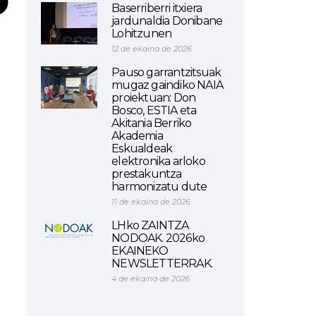
O
Baserriberri itxiera
jardunaldia Donibane
Lohitzunen
12 de ekaina de 2026
Pauso garrantzitsuak
mugaz gaindiko NAIA
proiektuan: Don
Bosco, ESTIA eta
Akitania Berriko
Akademia
Eskualdeak
elektronika arloko
prestakuntza
harmonizatu dute
11 de ekaina de 2026
LHko ZAINTZA
NODOAK. 2026ko
EKAINEKO
NEWSLETTERRAK.
4 de ekaina de 2026