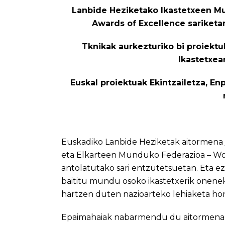
Lanbide Heziketako Ikastetxeen M
Awards of Excellence sariketa
Tknikak aurkezturiko bi proiektuk
Ikastetxe
Euskal proiektuak Ekintzailetza, E
Euskadiko Lanbide Heziketak aitormena
eta Elkarteen Munduko Federazioa – Wor
antolatutako sari entzutetsuetan. Eta ez 
baititu mundu osoko ikastetxerik onenek
hartzen duten nazioarteko lehiaketa ho
Epaimahaiak nabarmendu du aitormena j