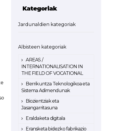
Kategoriak
Jardunaldien kategoriak
Albisteen kategoriak
n
AREAS /
INTERNATIONALISATION IN
THE FIELD OF VOCATIONAL
xe
Berrikuntza Teknologikoa eta
Sistema Adimendunak
so
Biozientziak eta
Jasangarritasuna
Eraldaketa digitala
Eransketa bidezko fabrikazio