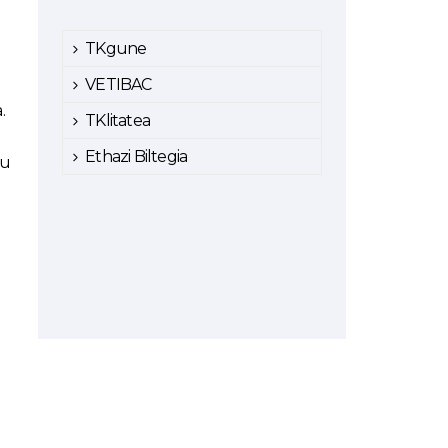
TKgune
VETIBAC
.
TKlitatea
Ethazi Biltegia
tu