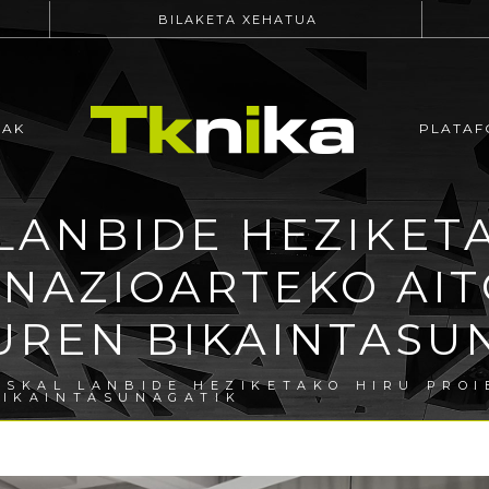
BILAKETA XEHATUA
EAK
PLATAF
LANBIDE HEZIKET
 NAZIOARTEKO AIT
UREN BIKAINTASU
USKAL LANBIDE HEZIKETAKO HIRU PRO
BIKAINTASUNAGATIK