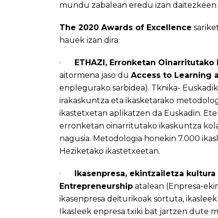
mundu zabalean eredu izan daitezkeen j
The 2020 Awards of Excellence
sarike
hauek izan dira:
·
ETHAZI, Erronketan Oinarritutako
aitormena jaso du
Access to Learning
enplegurako sarbidea). Tknika- Euskadik
irakaskuntza eta ikasketarako metodolog
ikastetxetan aplikatzen da Euskadin. Et
erronketan oinarritutako ikaskuntza kol
nagusia. Metodologia honekin 7.000 ikasl
Heziketako ikastetxeetan.
·
Ikasenpresa, ekintzailetza kultur
Entrepreneurship
atalean (Enpresa-eki
ikasenpresa
deiturikoak sortuta, ikasleek
Ikasleek enpresa txiki bat jartzen dute 