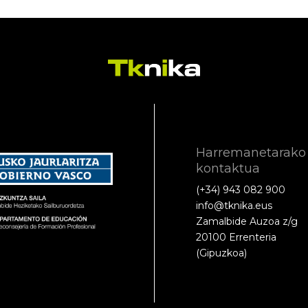
Harremanetarako
kontaktua
(+34) 943 082 900
info@tknika.eus
Zamalbide Auzoa z/g
20100 Errenteria
(Gipuzkoa)