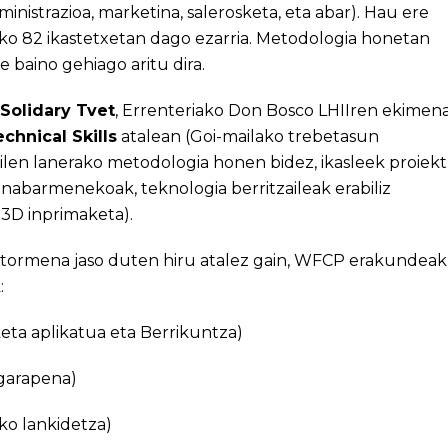
inistrazioa, marketina, salerosketa, eta abar). Hau ere
ko 82 ikastetxetan dago ezarria. Metodologia honetan
e baino gehiago aritu dira.
Solidary Tvet
, Errenteriako Don Bosco LHIIren ekimena
chnical Skills
atalean (Goi-mailako trebetasun
ilen lanerako metodologia honen bidez, ikasleek proiek
l nabarmenekoak, teknologia berritzaileak erabiliz
 3D inprimaketa).
itormena jaso duten hiru atalez gain, WFCP erakundeak
:
eta aplikatua eta Berrikuntza)
garapena)
iko lankidetza)