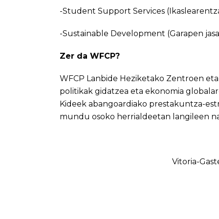
-Student Support Services (Ikaslearent
-Sustainable Development (Garapen jasa
Zer da WFCP?
WFCP Lanbide Heziketako Zentroen eta E
politikak gidatzea eta ekonomia global
Kideek abangoardiako prestakuntza-estr
mundu osoko herrialdeetan langileen na
Vitoria-Gas