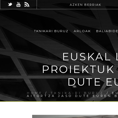
AZKEN BERRIAK
TKNIKARI BURUZ
ARLOAK
BALIABID
EUSKAL 
PROIEKTUK
DUTE E
HOME
/
TKNIKA-RI BURUZ
/ E
AITORTZA JASO DUTE EUREN 