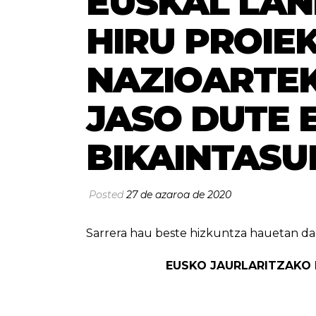
EUSKAL LAN
HIRU PROIE
NAZIOARTEK
JASO DUTE 
BIKAINTASU
Posted
27 de azaroa de 2020
Sarrera hau beste hizkuntza hauetan da
EUSKO JAURLARITZAKO