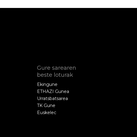
Gure sarearen
beste loturak
Ekingune
ETHAZI Gunea
Urratsbatsarea
TK Gune
Euskelec