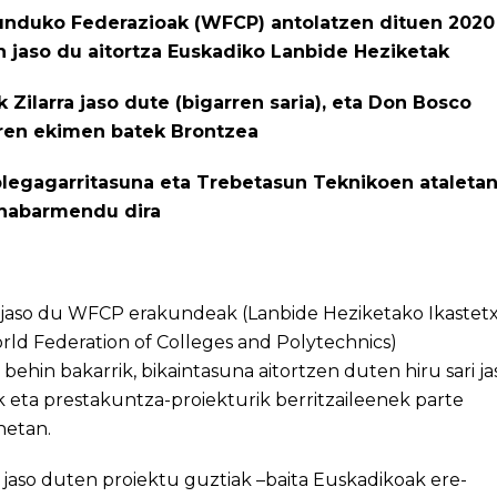
unduko Federazioak (WFCP) antolatzen dituen 2020
n jaso du aitortza Euskadiko Lanbide Heziketak
 Zilarra jaso dute (bigarren saria), eta Don Bosco
aren ekimen batek Brontzea
nplegagarritasuna eta Trebetasun Teknikoen ataleta
nabarmendu dira
 jaso du WFCP erakundeak (Lanbide Heziketako Ikastet
ld Federation of Colleges and Polytechnics)
behin bakarrik, bikaintasuna aitortzen duten hiru sari ja
 eta prestakuntza-proiekturik berritzaileenek parte
netan.
aso duten proiektu guztiak –baita Euskadikoak ere-