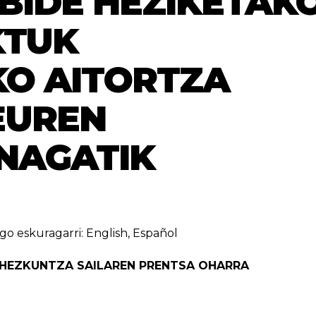
BIDE HEZIKETAK
KTUK
O AITORTZA
EUREN
NAGATIK
go eskuragarri:
English
,
Español
 HEZKUNTZA SAILAREN PRENTSA OHARRA