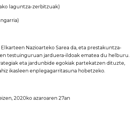
zako laguntza-zerbitzuak)
ngarria)
lkarteen Nazioarteko Sarea da, eta prestakuntza-
aren testuinguruan jarduera-ildoak ematea du helburu.
ategiak eta jardunbide egokiak partekatzen dituzte,
hiz ikasleen enplegagarritasuna hobetzeko.
teizen, 2020ko azaroaren 27an