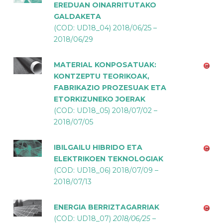
EREDUAN OINARRITUTAKO
GALDAKETA
(COD: UD18_04) 2018/06/25 –
2018/06/29
MATERIAL KONPOSATUAK:
KONTZEPTU TEORIKOAK,
FABRIKAZIO PROZESUAK ETA
ETORKIZUNEKO JOERAK
(COD: UD18_05) 2018/07/02 –
2018/07/05
IBILGAILU HIBRIDO ETA
ELEKTRIKOEN TEKNOLOGIAK
(COD: UD18_06) 2018/07/09 –
2018/07/13
ENERGIA BERRIZTAGARRIAK
(COD: UD18_07)
2018/06/25 –