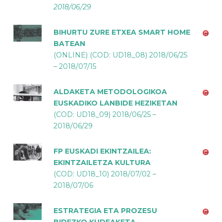
2018/06/29
BIHURTU ZURE ETXEA SMART HOME
BATEAN
(ONLINE) (COD: UD18_08) 2018/06/25
– 2018/07/15
ALDAKETA METODOLOGIKOA
EUSKADIKO LANBIDE HEZIKETAN
(COD: UD18_09) 2018/06/25 –
2018/06/29
FP EUSKADI EKINTZAILEA:
EKINTZAILETZA KULTURA
(COD: UD18_10) 2018/07/02 –
2018/07/06
ESTRATEGIA ETA PROZESU