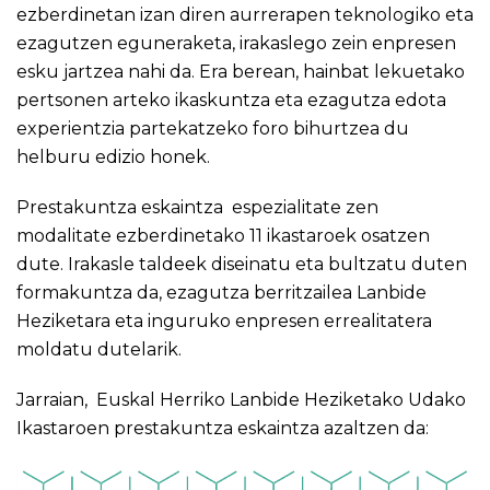
ezberdinetan izan diren aurrerapen teknologiko eta
ezagutzen eguneraketa, irakaslego zein enpresen
esku jartzea nahi da. Era berean, hainbat lekuetako
pertsonen arteko ikaskuntza eta ezagutza edota
experientzia partekatzeko foro bihurtzea du
helburu edizio honek.
Prestakuntza eskaintza espezialitate zen
modalitate ezberdinetako 11 ikastaroek osatzen
dute. Irakasle taldeek diseinatu eta bultzatu duten
formakuntza da, ezagutza berritzailea Lanbide
Heziketara eta inguruko enpresen errealitatera
moldatu dutelarik.
Jarraian, Euskal Herriko Lanbide Heziketako Udako
Ikastaroen prestakuntza eskaintza azaltzen da: