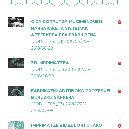
GIZA GORPUTZA MUGIMENDUEN
HARRAPAKETA SISTEMAK,
AZTERKETA ETA ERABILPENA
(COD: UD18_01)
2018/06/25 –
2018/06/29
3D IMPRIMATZEA
(COD: UD18_02) 2018/06/25 –
2018/06/29
FABRIKAZIO ADITIBOKO PROZESUEI
BURUZKO SARRERA
(COD: UD18_03)
2018/07/02 –
2018
/07/06
IMPRIMATZE BIDEZ LORTUTAKO