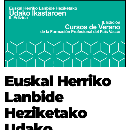
Euskal Herriko
Lanbide
Heziketako
Udako