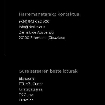
Harremanetarako kontaktua
(+34) 943 082 900
info@tknika.eus
Zamalbide Auzoa z/g
20100 Errenteria (Gipuzkoa)
Gure sarearen beste loturak
Ekingune
ETHAZI Gunea
Urratsbatsarea
TK Gune
Euskelec