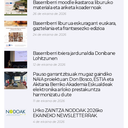
Baserriberri moodle ikastaroa: liburuko
materiala eta ariketa koadernoak
26 de ekaina de 2026
Baserriberri liburua eskuragarri: euskara,
gaztelania eta frantsesezko edizioa
24 de ekaina de 2026
Baserriberri itxiera jardunaldia Donibane
Lohitzunen
12 de ekaina de 2026
Pauso garrantzitsuak mugaz gaindiko
NAIA proiektuan: Don Bosco, ESTIA eta
Akitania Berriko Akademia Eskualdeak
elektronika arloko prestakuntza
harmonizatu dute
11 de ekaina de 2026
LHko ZAINTZA NODOAK. 2026ko
EKAINEKO NEWSLETTERRAK.
4 de ekaina de 2026