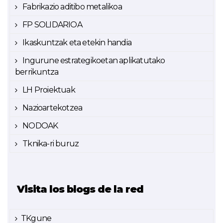
Fabrikazio aditibo metalikoa
FP SOLIDARIOA
Ikaskuntzak eta etekin handia
Ingurune estrategikoetan aplikatutako
berrikuntza
LH Proiektuak
Nazioartekotzea
NODOAK
Tknika-ri buruz
Visita los blogs de la red
TKgune