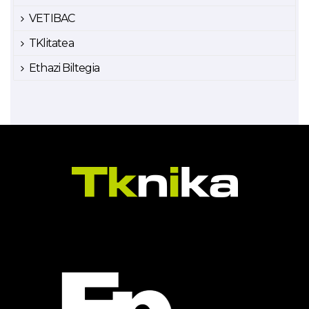
VETIBAC
TKlitatea
Ethazi Biltegia