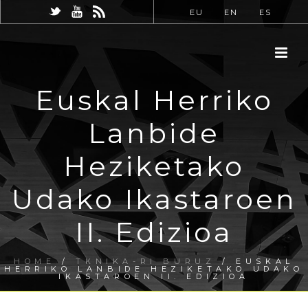
EU
EN
ES
Euskal Herriko
Lanbide
Heziketako
Udako Ikastaroen
II. Edizioa
HOME
/
TKNIKA-RI BURUZ
/ EUSKAL
HERRIKO LANBIDE HEZIKETAKO UDAKO
IKASTAROEN II. EDIZIOA