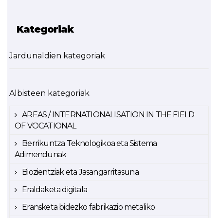
Kategoriak
Jardunaldien kategoriak
Albisteen kategoriak
AREAS / INTERNATIONALISATION IN THE FIELD
OF VOCATIONAL
Berrikuntza Teknologikoa eta Sistema
Adimendunak
Biozientziak eta Jasangarritasuna
Eraldaketa digitala
Eransketa bidezko fabrikazio metaliko