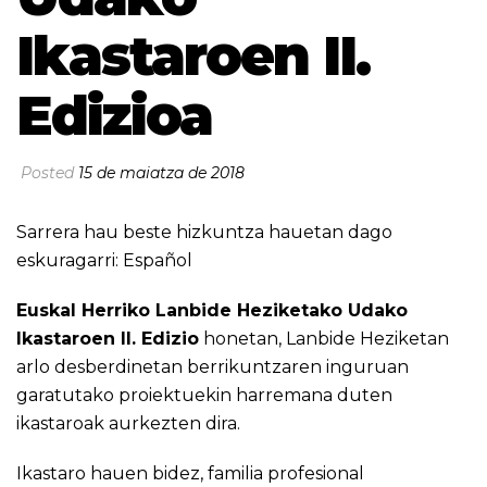
Ikastaroen II.
Edizioa
Posted
15 de maiatza de 2018
Sarrera hau beste hizkuntza hauetan dago
eskuragarri:
Español
Euskal Herriko Lanbide Heziketako Udako
Ikastaroen II. Edizio
honetan, Lanbide Heziketan
arlo desberdinetan berrikuntzaren inguruan
garatutako proiektuekin harremana duten
ikastaroak aurkezten dira.
Ikastaro hauen bidez, familia profesional