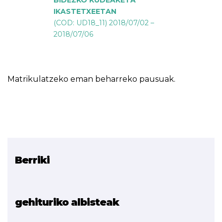
BIDEZKO KUDEAKETA
IKASTETXEETAN
(COD: UD18_11) 2018/07/02 –
2018/07/06
Matrikulatzeko eman beharreko pausuak.
Berriki
Erlazionatutako proiektua
ETHAZI
gehituriko albisteak