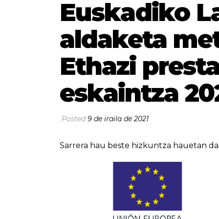
Euskadiko L
aldaketa me
Ethazi prest
eskaintza 20
Posted
9 de iraila de 2021
Sarrera hau beste hizkuntza hauetan da