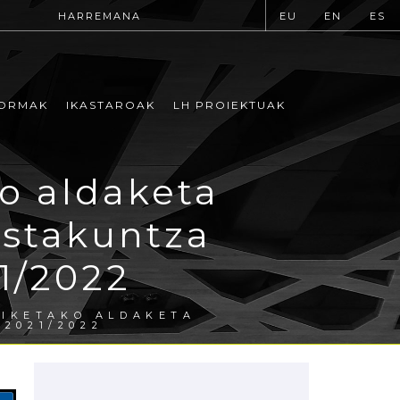
HARREMANA
EU
EN
ES
ORMAK
IKASTAROAK
LH PROIEKTUAK
o aldaketa
estakuntza
1/2022
ZIKETAKO ALDAKETA
2021/2022