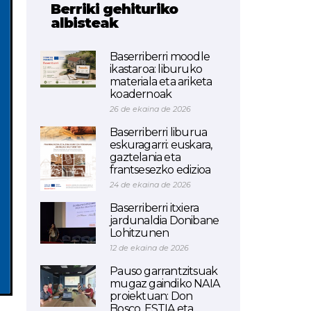
Berriki gehituriko
albisteak
Baserriberri moodle
ikastaroa: liburuko
materiala eta ariketa
koadernoak
26 de ekaina de 2026
Baserriberri liburua
eskuragarri: euskara,
gaztelania eta
frantsesezko edizioa
24 de ekaina de 2026
Baserriberri itxiera
jardunaldia Donibane
Lohitzunen
12 de ekaina de 2026
Pauso garrantzitsuak
mugaz gaindiko NAIA
proiektuan: Don
Bosco, ESTIA eta