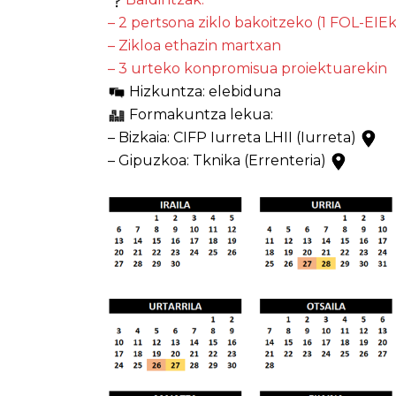
– 2 pertsona ziklo bakoitzeko (1 FOL-EIEk
– Zikloa ethazin martxan
– 3 urteko konpromisua proiektuarekin
Hizkuntza: elebiduna
Formakuntza lekua:
– Bizkaia: CIFP Iurreta LHII (Iurreta)
– Gipuzkoa: Tknika (Errenteria)