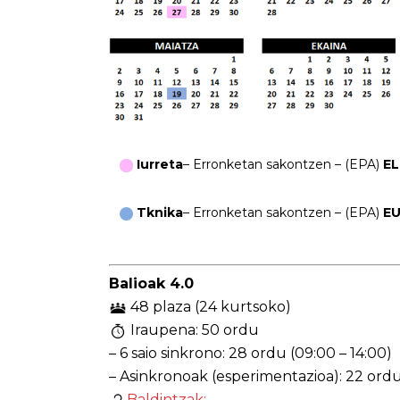
Iurreta
–
Erronketan sakontzen
– (EPA)
E
Tknika
– Erronketan sakontzen – (EPA)
E
Balioak 4.0
48 plaza (24 kurtsoko)
Iraupena: 50 ordu
– 6 saio sinkrono: 28 ordu (09:00 – 14:00)
– Asinkronoak (esperimentazioa): 22 ord
Baldintzak: