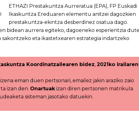
ETHAZI Prestakuntza Aurreratua (EPA), FP Euskadi
Ikaskuntza Ereduaren elementu anitzei dagozkien
prestakuntza-ekintza desberdinez osatua dago.
n bidean aurrera egiteko, dagoeneko esperientzia dut
n sakontzeko eta ikastetxearen estrategia indartzeko
kaskuntza Koordinatzailearen bidez
,
2021ko irailaren
, izena eman duen pertsonari, emailez jakin araziko zaio
ta izan den.
Onartuak
izan diren pertsonen matrikula
deaketa sisteman jasotako datuekin.