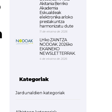
o
Akitania Berriko
Akademia
Eskualdeak
elektronika arloko
prestakuntza
harmonizatu dute
a
11 de ekaina de 2026
LHko ZAINTZA
NODOAK. 2026ko
EKAINEKO
NEWSLETTERRAK.
4 de ekaina de 2026
Kategoriak
Jardunaldien kategoriak