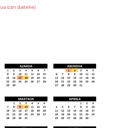
oa izan daiteke)