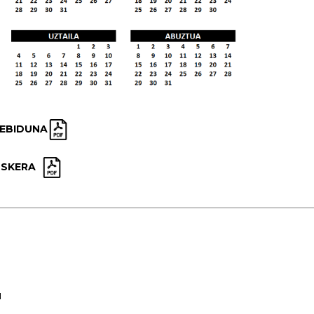
LEBIDUNA
USKERA
u