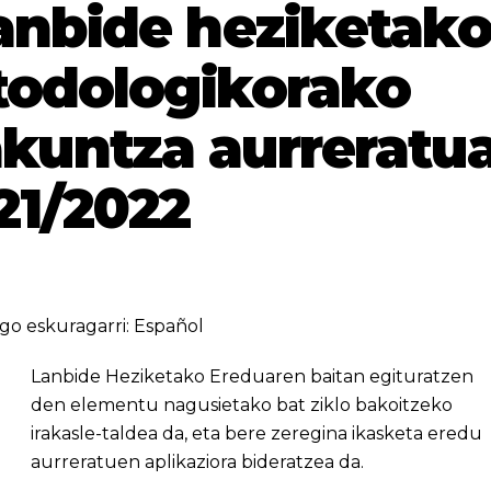
anbide heziketak
todologikorako
akuntza aurreratu
21/2022
go eskuragarri:
Español
Lanbide Heziketako Ereduaren baitan egituratzen
den elementu nagusietako bat ziklo bakoitzeko
irakasle-taldea da, eta bere zeregina ikasketa eredu
aurreratuen aplikaziora bideratzea da.