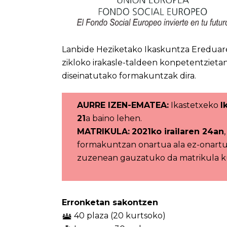
Lanbide Heziketako Ikaskuntza Ereduare
zikloko irakasle-taldeen konpetentzieta
diseinatutako formakuntzak dira.
AURRE IZEN-EMATEA:
Ikastetxeko
I
21
a baino lehen.
MATRIKULA:
2021ko irailaren 24an
formakuntzan onartua ala ez-onartu
zuzenean gauzatuko da matrikula ku
Erronketan sakontzen
40 plaza (20 kurtsoko)