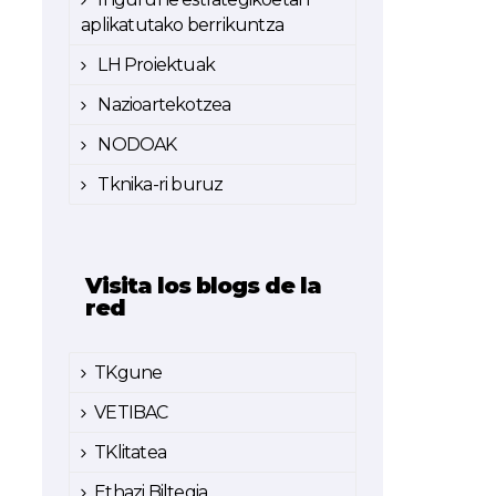
aplikatutako berrikuntza
LH Proiektuak
Nazioartekotzea
NODOAK
Tknika-ri buruz
Visita los blogs de la
red
TKgune
VETIBAC
TKlitatea
Ethazi Biltegia