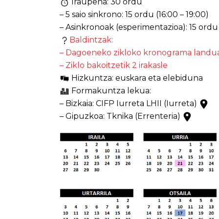
Iraupena: 30 ordu
– 5 saio sinkrono: 15 ordu (16:00 – 19:00)
– Asinkronoak (esperimentazioa): 15 ordu
Baldintzak:
– Dagoeneko zikloko kronograma landua
– Ziklo bakoitzetik 2 irakasle
Hizkuntza: euskara eta elebiduna
Formakuntza lekua:
– Bizkaia: CIFP Iurreta LHII (Iurreta)
– Gipuzkoa: Tknika (Errenteria)