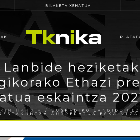
BILAKETA XEHATUA
EAK
PLATAF
 Lanbide heziketak
ikorako Ethazi pr
ratua eskaintza 202
EKIN HANDIA
/ EUSKADIKO LANBIDE HE
RESTAKUNTZA AURRERATUA ESKAINTZA 