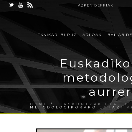
AZKEN BERRIAK
TKNIKARI BURUZ
ARLOAK
BALIABID
Euskadiko
metodolog
aurre
HOME
/
IKASKUNTZAK ETA ET
METODOLOGIKORAKO ETHAZI P