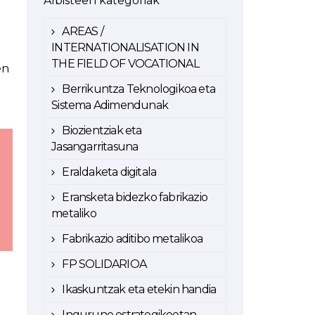
Albisteen kategoriak
AREAS /
INTERNATIONALISATION IN
THE FIELD OF VOCATIONAL
en
Berrikuntza Teknologikoa eta
Sistema Adimendunak
Biozientziak eta
Jasangarritasuna
Eraldaketa digitala
Eransketa bidezko fabrikazio
metaliko
Fabrikazio aditibo metalikoa
FP SOLIDARIOA
Ikaskuntzak eta etekin handia
Ingurune estrategikoetan