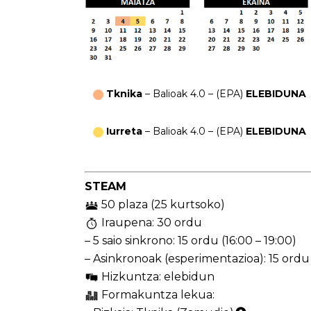
Tknika
– Balioak 4.0 – (EPA)
ELEBIDUNA
Iurreta
– Balioak 4.0 – (EPA)
ELEBIDUNA
STEAM
50 plaza (25 kurtsoko)
Iraupena: 30 ordu
– 5 saio sinkrono: 15 ordu (16:00 – 19:00)
– Asinkronoak (esperimentazioa): 15 ordu
Hizkuntza: elebidun
Formakuntza lekua: