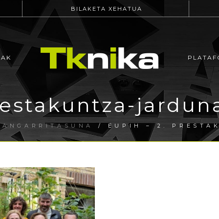
BILAKETA XEHATUA
EAK
PLATAF
restakuntza-jardun
ASANGARRITASUNA
/ EUPIH – 2. PRESTA