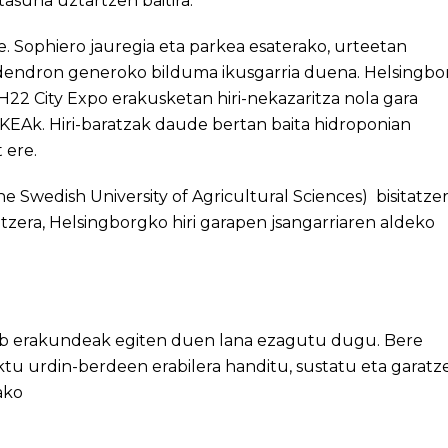
asuna uztartzen baitira.
. Sophiero jauregia eta parkea esaterako, urteetan
dendron generoko bilduma ikusgarria duena. Helsingbo
H22 City Expo erakusketan hiri-nekazaritza nola gara
KEAk. Hiri-baratzak daude bertan baita hidroponian
 ere.
he Swedish University of Agricultural Sciences) bisitatze
tzera, Helsingborgko hiri garapen jsangarriaren aldeko
Lab erakundeak egiten duen lana ezagutu dugu. Bere
u urdin-berdeen erabilera handitu, sustatu eta garatz
ako