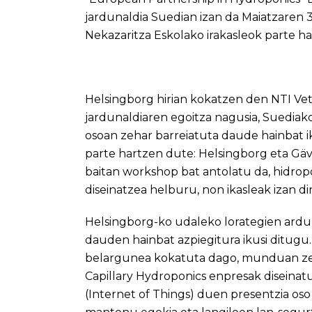
jardunaldia Suedian izan da Maiatzaren 3
Nekazaritza Eskolako irakasleok parte 
Helsingborg hirian kokatzen den NTI Ve
jardunaldiaren egoitza nagusia, Suedi
osoan zehar barreiatuta daude hainbat i
parte hartzen dute: Helsingborg eta Gäv
baitan workshop bat antolatu da, hidro
diseinatzea helburu, non ikasleak izan dire
Helsingborg-ko udaleko lorategien ardur
dauden hainbat azpiegitura ikusi ditug
belargunea kokatuta dago, munduan z
Capillary Hydroponics enpresak diseinat
(Internet of Things) duen presentzia oso