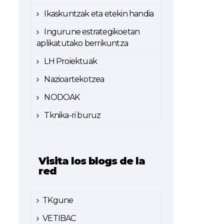
Ikaskuntzak eta etekin handia
Ingurune estrategikoetan
aplikatutako berrikuntza
LH Proiektuak
Nazioartekotzea
NODOAK
Tknika-ri buruz
Visita los blogs de la
red
TKgune
VETIBAC