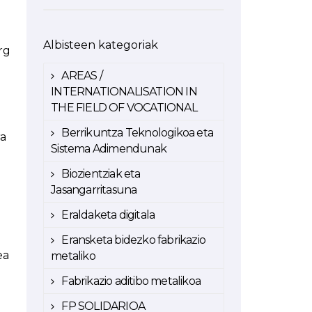
Albisteen kategoriak
rg
AREAS /
INTERNATIONALISATION IN
THE FIELD OF VOCATIONAL
Berrikuntza Teknologikoa eta
ra
Sistema Adimendunak
Biozientziak eta
Jasangarritasuna
Eraldaketa digitala
Eransketa bidezko fabrikazio
ea
metaliko
Fabrikazio aditibo metalikoa
FP SOLIDARIOA