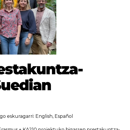
restakuntza-
Suedian
go eskuragarri:
English
,
Español
Erasmus + KA210 projektuko bigarren prestakuntza-