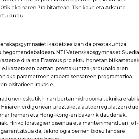
0tik ekainaren 3ra bitartean. Tknikako eta Arkaute
hartu dugu
tenskapsgymnasiet ikastetxea izan da prestakuntza
ako hegomendebaldean. NTI Vetenskapsgymnasiet Suedia
kastetxe dira eta Erasmus proiektu honetan bi ikastetxe
le.Ikastetxean bertan, prestakuntza-jardunaldiaren
poniako parametroen arabera sensoreen programazioa
n bisitarioen irakasle.
adunen eskutik hirian bertan hidroponia teknika erabili
u. Hiriaren erdigunean ureztaketa autoerregulatzen du
ehar hemen eta Hong-Kong-en bakarrik daudenak,
uak. Hiriko lorategien diseinua eta mantenimenduan IoT
 garrantzitsua da, teknologia berrien bidez landare