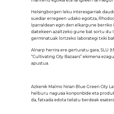
mantenu egokia eta langileen lan-segurt
Helsingborgen leku interesgarriak daude
suediar erregeen udako egoitza, Rhodo
Iparraldean egin den elkargune berriko 
daitekeen azaltzeko gune bat sortu du I
germinatuak lortzeko laborategi txiki bat
Alnarp herrira ere gerturatu gara, SLU (t
“Cultivating City Bazaars” ekimena ezagu
apustua.
Azkenik Malmo hirian Blue Green City 
helburu nagusia konponbide eta produkt
da, fatxada edota teilatu berdeak esater