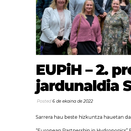
EUPiH – 2. p
jardunaldia 
Posted
6 de ekaina de 2022
Sarrera hau beste hizkuntza hauetan da
“European Partnership in Hydroponics” 