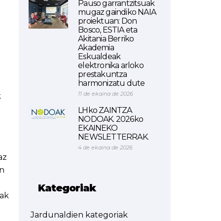
Pauso garrantzitsuak
mugaz gaindiko NAIA
proiektuan: Don
Bosco, ESTIA eta
Akitania Berriko
Akademia
Eskualdeak
elektronika arloko
prestakuntza
harmonizatu dute
11 de ekaina de 2026
k
LHko ZAINTZA
NODOAK. 2026ko
EKAINEKO
NEWSLETTERRAK.
4 de ekaina de 2026
az
en
Kategoriak
-ak
Jardunaldien kategoriak