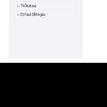
TKlitatea
Ethazi Biltegia