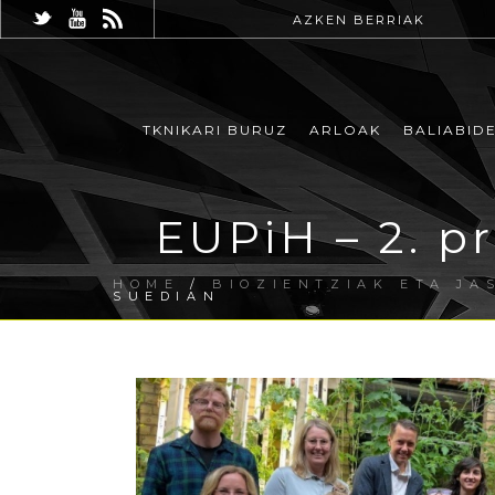
AZKEN BERRIAK
TKNIKARI BURUZ
ARLOAK
BALIABID
EUPiH – 2. p
HOME
/
BIOZIENTZIAK ETA J
SUEDIAN