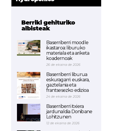
Berriki gehituriko
albisteak
Baserriberri moodle
ikastaroa: liburuko
materiala eta ariketa
koadernoak
26 de ekaina de 2026
Baserriberri liburua
eskuragarri: euskara,
gaztelania eta
frantsesezko edizioa
24 de ekaina de 2026
Baserriberri itxiera
jardunaldia Donibane
Lohitzunen
12 de ekaina de 2026