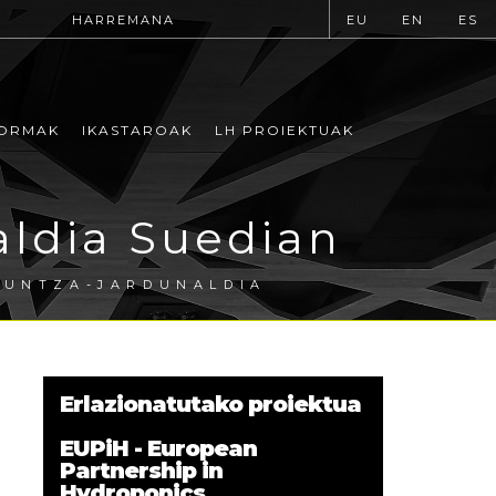
HARREMANA
EU
EN
ES
ORMAK
IKASTAROAK
LH PROIEKTUAK
aldia Suedian
KUNTZA-JARDUNALDIA
Erlazionatutako proiektua
EUPiH - European
Partnership in
Hydroponics