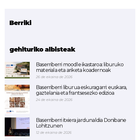
Berriki
Erlazionatutako proiektua
Urratsbat
gehituriko albisteak
Baserriberri moodle ikastaroa: liburuko
materiala eta ariketa koadernoak
26 de ekaina de 2026
Baserriberri liburua eskuragarri: euskara,
gaztelania eta frantsesezko edizioa
24 de ekaina de 2026
Baserriberri itxiera jardunaldia Donibane
Lohitzunen
12 de ekaina de 2026