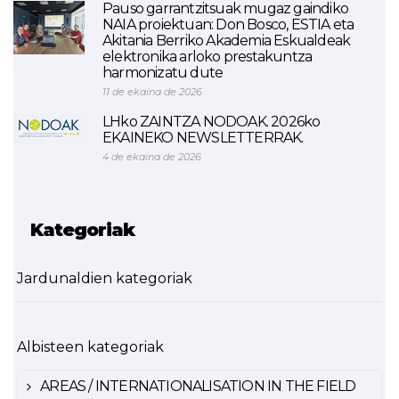
Pauso garrantzitsuak mugaz gaindiko
NAIA proiektuan: Don Bosco, ESTIA eta
Akitania Berriko Akademia Eskualdeak
elektronika arloko prestakuntza
harmonizatu dute
11 de ekaina de 2026
LHko ZAINTZA NODOAK. 2026ko
EKAINEKO NEWSLETTERRAK.
4 de ekaina de 2026
Kategoriak
Jardunaldien kategoriak
Albisteen kategoriak
AREAS / INTERNATIONALISATION IN THE FIELD