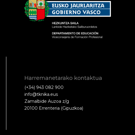
Harremanetarako kontaktua
(+34) 943 082 900
info@tknika.eus
Zamalbide Auzoa z/g
20100 Errenteria (Gipuzkoa)