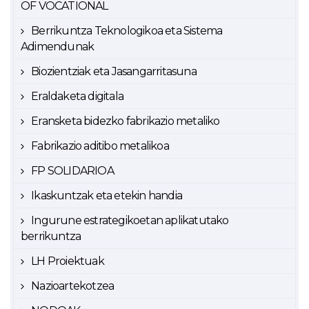
OF VOCATIONAL
Berrikuntza Teknologikoa eta Sistema
Adimendunak
Biozientziak eta Jasangarritasuna
Eraldaketa digitala
Eransketa bidezko fabrikazio metaliko
Fabrikazio aditibo metalikoa
FP SOLIDARIOA
Ikaskuntzak eta etekin handia
Ingurune estrategikoetan aplikatutako
berrikuntza
LH Proiektuak
Nazioartekotzea