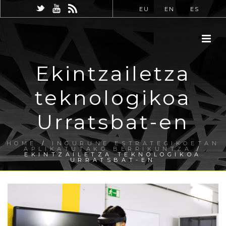
EU
EN
ES
Ekintzailetza
teknologikoa
Urratsbat-en
HOME
/
INGURUNE ESTRATEGIKOETAN
APLIKATUTAKO BERRIKUNTZA
/
EKINTZAILETZA TEKNOLOGIKOA
URRATSBAT-EN