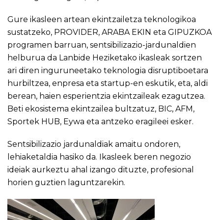
Gure ikasleen artean ekintzailetza teknologikoa
sustatzeko, PROVIDER, ARABA EKIN eta GIPUZKOA
programen barruan, sentsibilizazio-jardunaldien
helburua da Lanbide Heziketako ikasleak sortzen
ari diren inguruneetako teknologia disruptiboetara
hurbiltzea, enpresa eta startup-en eskutik, eta, aldi
berean, haien esperientzia ekintzaileak ezagutzea.
Beti ekosistema ekintzailea bultzatuz, BIC, AFM,
Sportek HUB, Eywa eta antzeko eragileei esker.
Sentsibilizazio jardunaldiak amaitu ondoren,
lehiaketaldia hasiko da. Ikasleek beren negozio
ideiak aurkeztu ahal izango dituzte, profesional
horien guztien laguntzarekin.