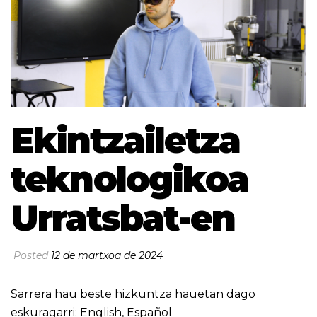
Ekintzailetza
teknologikoa
Urratsbat-en
Posted
12 de martxoa de 2024
Sarrera hau beste hizkuntza hauetan dago
eskuragarri:
English
,
Español