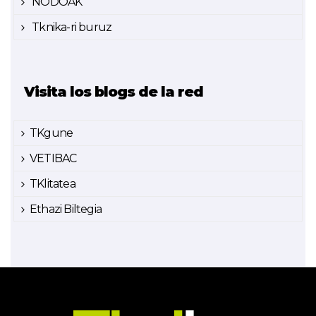
NODOAK
Tknika-ri buruz
Visita los blogs de la red
TKgune
VETIBAC
TKlitatea
Ethazi Biltegia