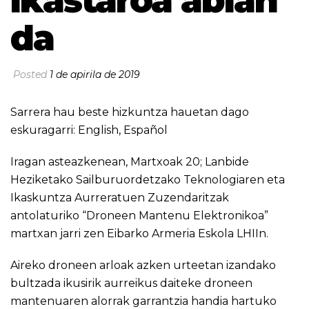
ikastaroa abian
da
Posted
1 de apirila de 2019
Sarrera hau beste hizkuntza hauetan dago
eskuragarri:
English
,
Español
Iragan asteazkenean, Martxoak 20; Lanbide
Heziketako Sailburuordetzako Teknologiaren eta
Ikaskuntza Aurreratuen Zuzendaritzak
antolaturiko “Droneen Mantenu Elektronikoa”
martxan jarri zen Eibarko Armeria Eskola LHIIn.
Aireko droneen arloak azken urteetan izandako
bultzada ikusirik aurreikus daiteke droneen
mantenuaren alorrak garrantzia handia hartuko