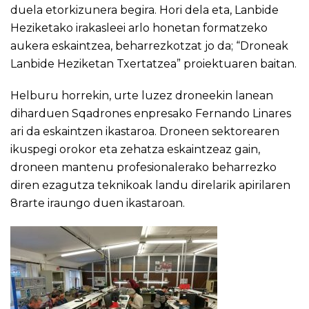
duela etorkizunera begira. Hori dela eta, Lanbide
Heziketako irakasleei arlo honetan formatzeko
aukera eskaintzea, beharrezkotzat jo da; “Droneak
Lanbide Heziketan Txertatzea” proiektuaren baitan.
Helburu horrekin, urte luzez droneekin lanean
diharduen Sqadrones enpresako Fernando Linares
ari da eskaintzen ikastaroa. Droneen sektorearen
ikuspegi orokor eta zehatza eskaintzeaz gain,
droneen mantenu profesionalerako beharrezko
diren ezagutza teknikoak landu direlarik apirilaren
8rarte iraungo duen ikastaroan.