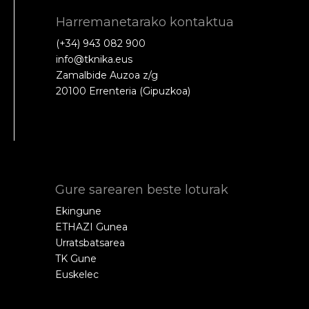
Harremanetarako kontaktua
(+34) 943 082 900
info@tknika.eus
Zamalbide Auzoa z/g
20100 Errenteria (Gipuzkoa)
Gure sarearen beste loturak
Ekingune
ETHAZI Gunea
Urratsbatsarea
TK Gune
Euskelec