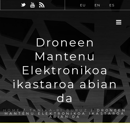
EU
EN
ES
Droneen
Mantenu
Elektronikoa
ikastaroa abian
da
HOME
/
TKNIKA-RI BURUZ
/ DRONEEN
MANTENU ELEKTRONIKOA IKASTAROA
ABIAN DA