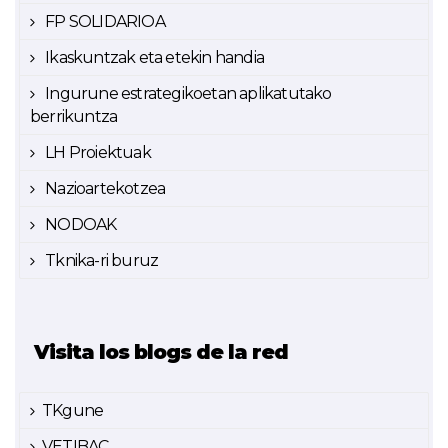
FP SOLIDARIOA
Ikaskuntzak eta etekin handia
Ingurune estrategikoetan aplikatutako
berrikuntza
LH Proiektuak
Nazioartekotzea
NODOAK
Tknika-ri buruz
Visita los blogs de la red
TKgune
VETIBAC