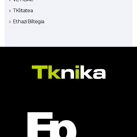
TKlitatea
Ethazi Biltegia