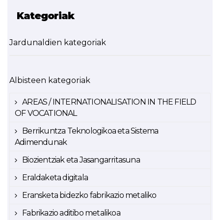
Kategoriak
Jardunaldien kategoriak
Albisteen kategoriak
AREAS / INTERNATIONALISATION IN THE FIELD
OF VOCATIONAL
Berrikuntza Teknologikoa eta Sistema
Adimendunak
Biozientziak eta Jasangarritasuna
Eraldaketa digitala
Eransketa bidezko fabrikazio metaliko
Fabrikazio aditibo metalikoa