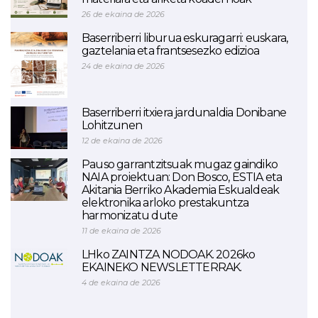
26 de ekaina de 2026
Baserriberri liburua eskuragarri: euskara,
gaztelania eta frantsesezko edizioa
24 de ekaina de 2026
Baserriberri itxiera jardunaldia Donibane
Lohitzunen
12 de ekaina de 2026
Pauso garrantzitsuak mugaz gaindiko
NAIA proiektuan: Don Bosco, ESTIA eta
Akitania Berriko Akademia Eskualdeak
elektronika arloko prestakuntza
harmonizatu dute
11 de ekaina de 2026
LHko ZAINTZA NODOAK. 2026ko
EKAINEKO NEWSLETTERRAK.
4 de ekaina de 2026