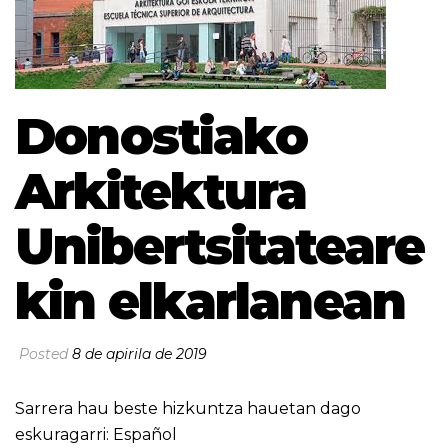
Donostiako
Arkitektura
Unibertsitateare
kin elkarlanean
Posted
8 de apirila de 2019
Sarrera hau beste hizkuntza hauetan dago
eskuragarri:
Español