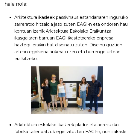
hala nola:
Arkitektura ikasleek passivhaus estandarraren inguruko
sarreratxo hitzaldia jaso zuten EAGI-n eta ondoren hau
kontuan izanik Arkitektura Eskolako Eraikuntza
ikasgaiaren barruan EAGI ikastetxerako enpresa-
haztegi eraikin bat diseinatu zuten. Diseinu guztien
artean egokiena aukeratu zen eta hurrengo urtean
eraikitzeko.
Arkitektura eskolako ikasleek pladur eta adreiluzko
fabrika tailer batzuk egin zituzten EAGI-n, non irakasle