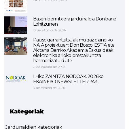
24 de ekaina de 2026
Baserriberri itxiera jardunaldia Donibane
Lohitzunen
12 de ekaina de 2026
Pauso garrantzitsuak mugaz gaindiko
NAIA proiektuan: Don Bosco, ESTIA eta
Akitania Berriko Akademia Eskualdeak
elektronika arloko prestakuntza
harmonizatu dute
11 de ekaina de 2026
LHko ZAINTZA NODOAK. 2026ko
EKAINEKO NEWSLETTERRAK.
4 de ekaina de 2026
Kategoriak
Jardunaldien kategoriak