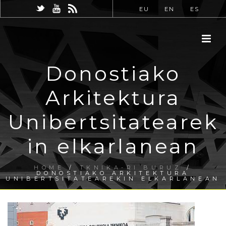
EU
EN
ES
Donostiako
Arkitektura
Unibertsitatearek
in elkarlanean
HOME
/
TKNIKA-RI BURUZ
/
DONOSTIAKO ARKITEKTURA
UNIBERTSITATEAREKIN ELKARLANEAN