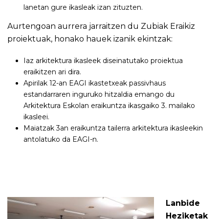
lanetan gure ikasleak izan zituzten.
Aurtengoan aurrera jarraitzen du Zubiak Eraikiz
proiektuak, honako hauek izanik ekintzak:
Iaz arkitektura ikasleek diseinatutako proiektua
eraikitzen ari dira.
Apirilak 12-an EAGI ikastetxeak passivhaus
estandarraren inguruko hitzaldia emango du
Arkitektura Eskolan eraikuntza ikasgaiko 3. mailako
ikasleei.
Maiatzak 3an eraikuntza tailerra arkitektura ikasleekin
antolatuko da EAGI-n.
Lanbide
Heziketak