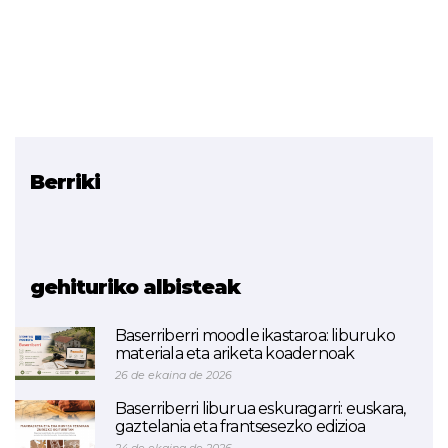
Berriki
Erlazionatutako proiektua
TINY HOUSE (Smart Green
Buildings)
gehituriko albisteak
Baserriberri moodle ikastaroa: liburuko
materiala eta ariketa koadernoak
26 de ekaina de 2026
Baserriberri liburua eskuragarri: euskara,
gaztelania eta frantsesezko edizioa