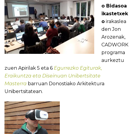
o Bidasoa
ikastetxek
o
irakaslea
den Jon
Arozenak,
CADWORK
programa
aurkeztu
zuen Apirilak 5 eta 6
Egurrezko Egiturak,
Eraikuntza eta Diseinuan Unibertsitate
Masterra
barruan Donostiako Arkitektura
Unibertsitatean.