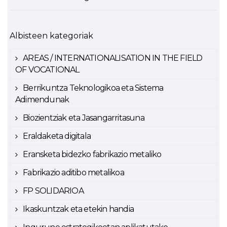
Albisteen kategoriak
AREAS / INTERNATIONALISATION IN THE FIELD
OF VOCATIONAL
Berrikuntza Teknologikoa eta Sistema
Adimendunak
Biozientziak eta Jasangarritasuna
Eraldaketa digitala
Eransketa bidezko fabrikazio metaliko
Fabrikazio aditibo metalikoa
FP SOLIDARIOA
Ikaskuntzak eta etekin handia