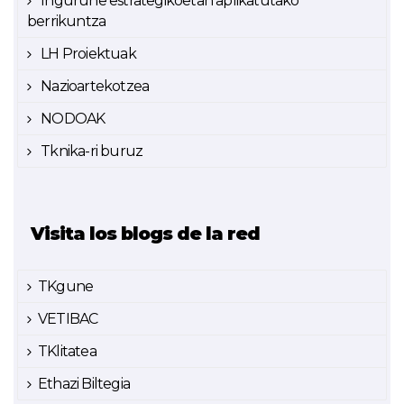
Ingurune estrategikoetan aplikatutako
berrikuntza
LH Proiektuak
Nazioartekotzea
NODOAK
Tknika-ri buruz
Visita los blogs de la red
TKgune
VETIBAC
TKlitatea
Ethazi Biltegia