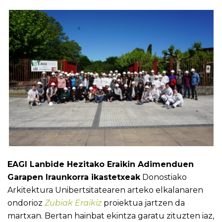
EAGI Lanbide Hezitako Eraikin Adimenduen
Garapen Iraunkorra ikastetxeak
Donostiako
Arkitektura Unibertsitatearen arteko elkalanaren
ondorioz
Zubiak Eraikiz
proiektua jartzen da
martxan. Bertan hainbat ekintza garatu zituzten iaz,