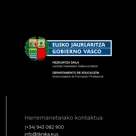
Harremanetarako kontaktua
(+34) 943 082 900
info@tknika.eus