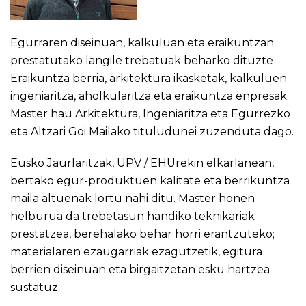
Egurraren diseinuan, kalkuluan eta eraikuntzan
prestatutako langile trebatuak beharko dituzte
Eraikuntza berria, arkitektura ikasketak, kalkuluen
ingeniaritza, aholkularitza eta eraikuntza enpresak.
Master hau Arkitektura, Ingeniaritza eta Egurrezko
eta Altzari Goi Mailako tituludunei zuzenduta dago.
Eusko Jaurlaritzak, UPV / EHUrekin elkarlanean,
bertako egur-produktuen kalitate eta berrikuntza
maila altuenak lortu nahi ditu. Master honen
helburua da trebetasun handiko teknikariak
prestatzea, berehalako behar horri erantzuteko;
materialaren ezaugarriak ezagutzetik, egitura
berrien diseinuan eta birgaitzetan esku hartzea
sustatuz.