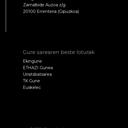
Zamalbide Auzoa z/g
20100 Errenteria (Gipuzkoa)
Gure sarearen beste loturak
Ekingune
ETHAZI Gunea
Urratsbatsarea
TK Gune
Euskelec