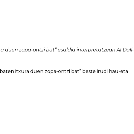
 duen zopa-ontzi bat” esaldia interpretatzean AI Dall-
baten itxura duen zopa-ontzi bat” beste irudi hau-eta