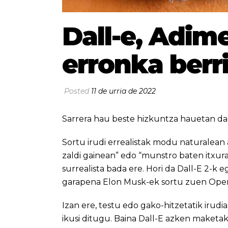
Dall-e, Adime
erronka berr
Posted
11 de urria de 2022
Sarrera hau beste hizkuntza hauetan da
Sortu irudi errealistak modu naturalean 
zaldi gainean” edo “munstro baten itxur
surrealista bada ere. Hori da Dall-E 2-k 
garapena Elon Musk-ek sortu zuen OpenA
Izan ere, testu edo gako-hitzetatik irudi
ikusi ditugu. Baina Dall-E azken maketa