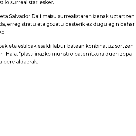
tilo surrealistari esker.
 eta Salvador Dalí maisu surrealistaren izenak uztartzen
 da, erregistratu eta gozatu besterik ez dugu egin behar
ko.
ak eta estiloak esaldi labur batean konbinatuz sortzen
n. Hala, “plastilinazko munstro baten itxura duen zopa
ta bere aldaerak.