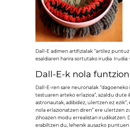
Dall-E adimen artifizialak “artilez punt
esaldiaren harira sortutako irudia. Irudia
Dall-E-k nola funtzio
Dall-E-ren sare neuronalak “dagoeneko i
testuaren arteko erlazioa”, azaldu dute i
astronautak, adibidez, ulertzen ez ezik
nola erlazionatzen diren” ere ulertzen z
zihoazen modu errealistan irudikatzen. Da
erabiltzen du, lehenik ausazko puntuen 