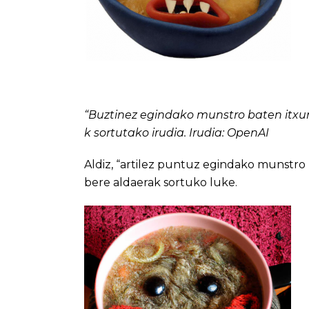
“Buztinez egindako munstro baten itxura
k sortutako irudia. Irudia: OpenAI
Aldiz, “artilez puntuz egindako munstro 
bere aldaerak sortuko luke.