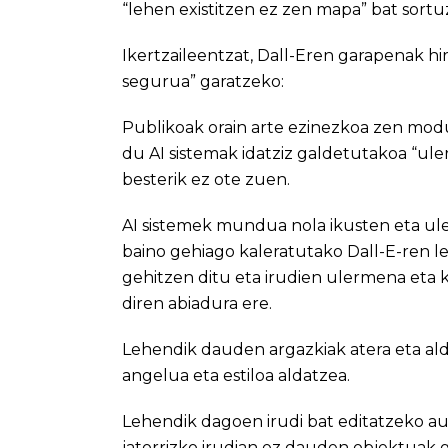
“lehen existitzen ez zen mapa” bat sortu
Ikertzaileentzat, Dall-Eren garapenak hir
segurua” garatzeko:
Publikoak orain arte ezinezkoa zen mod
du AI sistemak idatziz galdetutakoa “uler
besterik ez ote zuen.
AI sistemek mundua nola ikusten eta ul
baino gehiago kaleratutako Dall-E-ren leh
gehitzen ditu eta irudien ulermena eta 
diren abiadura ere.
Lehendik dauden argazkiak atera eta ald
angelua eta estiloa aldatzea.
Lehendik dagoen irudi bat editatzeko a
jatorrizko irudian ez dauden objektuak g