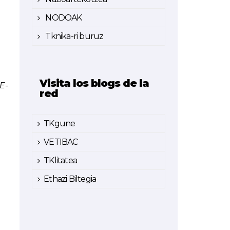
NODOAK
Tknika-ri buruz
Visita los blogs de la
E-
red
TKgune
VETIBAC
TKlitatea
Ethazi Biltegia