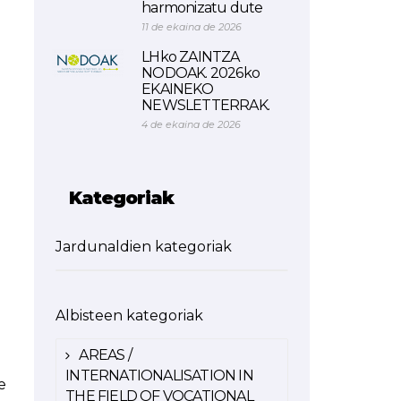
harmonizatu dute
11 de ekaina de 2026
LHko ZAINTZA
NODOAK. 2026ko
EKAINEKO
NEWSLETTERRAK.
4 de ekaina de 2026
Kategoriak
Jardunaldien kategoriak
Albisteen kategoriak
AREAS /
INTERNATIONALISATION IN
e
THE FIELD OF VOCATIONAL