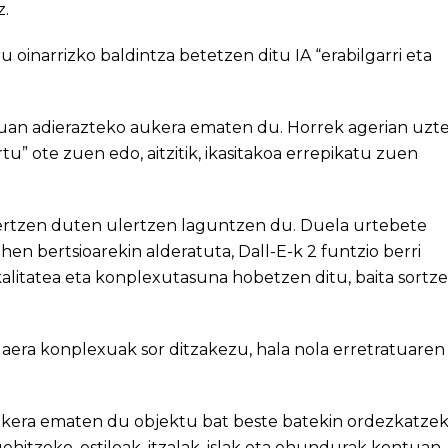
z.
u oinarrizko baldintza betetzen ditu IA “erabilgarri eta
uan adierazteko aukera ematen du. Horrek agerian uzt
tu” ote zuen edo, aitzitik, ikasitakoa errepikatu zuen
ertzen duten ulertzen laguntzen du. Duela urtebete
en bertsioarekin alderatuta, Dall-E-k 2 funtzio berri
kalitatea eta konplexutasuna hobetzen ditu, baita sortz
aera konplexuak sor ditzakezu, hala nola erretratuaren
ukera ematen du objektu bat beste batekin ordezkatzek
ehitzeko, estiloak, itzalak, islak eta ehundurak kontuan