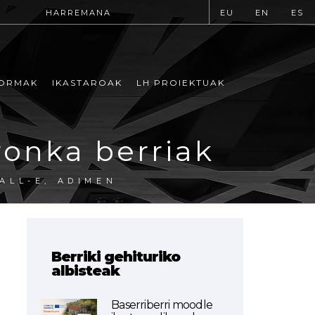
HARREMANA
EU
EN
ES
ORMAK
IKASTAROAK
LH PROIEKTUAK
ronka berriak
ALL-E, ADIMEN
Berriki gehituriko
albisteak
Baserriberri moodle