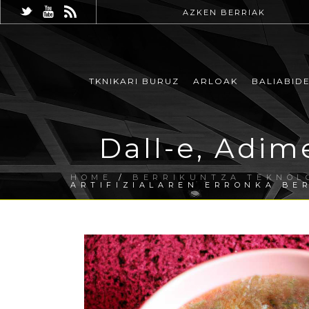
AZKEN BERRIAK
TKNIKARI BURUZ
ARLOAK
BALIABID
Dall-e, Adim
HOME
/
BERRIKUNTZA TEKNOL
ARTIFIZIALAREN ERRONKA BE