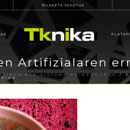
BILAKETA XEHATUA
EAK
PLATAF
en Artifizialaren er
OGIKOA ETA SISTEMA ADIMENDUNAK
/ D
RRIAK