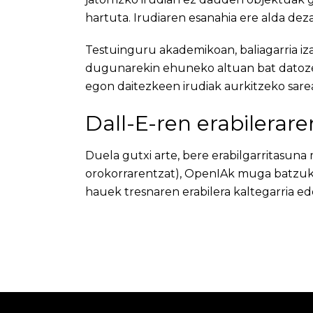
hartuta. Irudiaren esanahia ere alda dez
Testuinguru akademikoan, baliagarria iza
dugunarekin ehuneko altuan bat datozen
egon daitezkeen irudiak aurkitzeko sarea
Dall-E-ren erabilera
Duela gutxi arte, bere erabilgarritasuna
orokorrarentzat), OpenIAk muga batzuk e
hauek tresnaren erabilera kaltegarria e