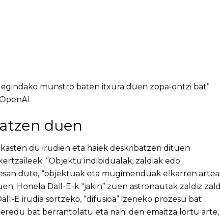
uz egindako munstro baten itxura duen zopa-ontzi bat”
: OpenAI
natzen duen
kasten du irudien eta haiek deskribatzen dituen
kertzaileek. “Objektu indibidualak, zaldiak edo
”, esan dute, “objektuak eta mugimenduak elkarren arte
uen. Honela Dall-E-k “jakin” zuen astronautak zaldiz zald
ll-E irudia sortzeko, “difusioa” izeneko prozesu bat
eredu bat berrantolatu eta nahi den emaitza lortu arte,