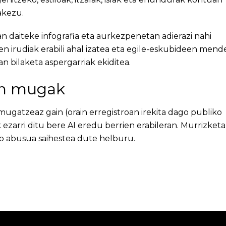
akezu.
n daiteke infografia eta aurkezpenetan adierazi nahi
 irudiak erabili ahal izatea eta egile-eskubideen mend
n bilaketa aspergarriak ekiditea.
ren mugak
 mugatzeaz gain (orain erregistroan irekita dago publiko
zarri ditu bere AI eredu berrien erabileran. Murrizketa
do abusua saihestea dute helburu.