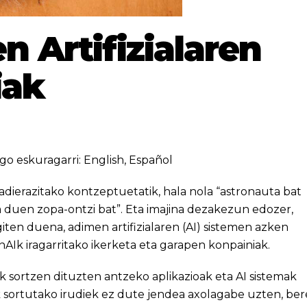
n Artifizialaren
iak
go eskuragarri:
English
,
Español
adierazitako kontzeptuetatik, hala nola “astronauta bat
a duen zopa-ontzi bat”. Eta imajina dezakezun edozer,
egiten duena, adimen artifizialaren (AI) sistemen azken
Ik iragarritako ikerketa eta garapen konpainiak.
ak sortzen dituzten antzeko aplikazioak eta AI sistemak
k sortutako irudiek ez dute jendea axolagabe uzten, ber