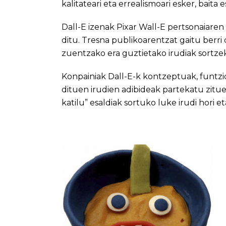
kalitateari eta errealismoari esker, baita es
Dall-E izenak Pixar Wall-E pertsonaiaren
ditu. Tresna publikoarentzat gaitu berri
zuentzako era guztietako irudiak sortze
Konpainiak Dall-E-k kontzeptuak, funtzio
dituen irudien adibideak partekatu zitue
katilu” esaldiak sortuko luke irudi hori e