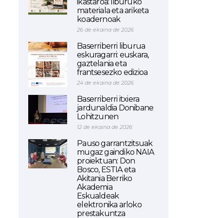
ikastaroa: liburuko
materiala eta ariketa
koadernoak
26 de ekaina de 2026
Baserriberri liburua
eskuragarri: euskara,
gaztelania eta
frantsesezko edizioa
24 de ekaina de 2026
Baserriberri itxiera
jardunaldia Donibane
Lohitzunen
12 de ekaina de 2026
Pauso garrantzitsuak
mugaz gaindiko NAIA
proiektuan: Don
Bosco, ESTIA eta
Akitania Berriko
Akademia
Eskualdeak
elektronika arloko
prestakuntza