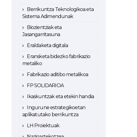
Berrikuntza Teknologikoa eta
Sistema Adimendunak
Biozientziak eta
Jasangarritasuna
Eraldaketa digitala
Eransketa bidezko fabrikazio
metaliko
Fabrikazio aditibo metalikoa
FP SOLIDARIOA
Ikaskuntzak eta etekin handia
Ingurune estrategikoetan
aplikatutako berrikuntza
LH Proiektuak
Nazioartekotzea