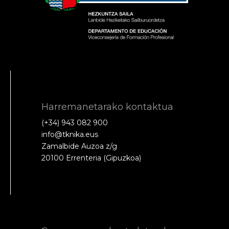
Harremanetarako kontaktua
(+34) 943 082 900
info@tknika.eus
Zamalbide Auzoa z/g
20100 Errenteria (Gipuzkoa)