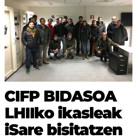
CIFP BIDASOA
LHIIko ikasleak
iSare bisitatzen