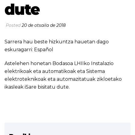
dute
Posted
20 de otsaila de 2018
Sarrera hau beste hizkuntza hauetan dago
eskuragarri:
Español
Astelehen honetan Bodasoa LHIIko Instalazio
elektrikoak eta automatikoak eta Sistema
elektroteknikoak eta automazitatuak zikloetako
ikasleak iSare bisitatu dute.