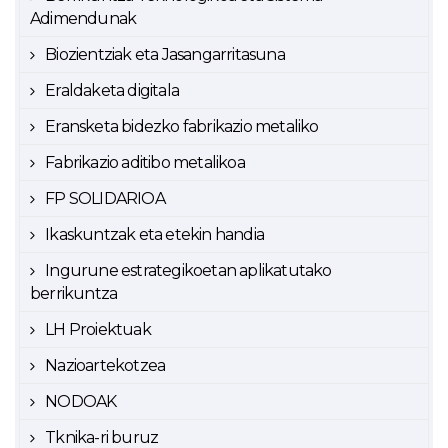
Adimendunak
Biozientziak eta Jasangarritasuna
Eraldaketa digitala
Eransketa bidezko fabrikazio metaliko
Fabrikazio aditibo metalikoa
FP SOLIDARIOA
Ikaskuntzak eta etekin handia
Ingurune estrategikoetan aplikatutako
berrikuntza
LH Proiektuak
Nazioartekotzea
NODOAK
Tknika-ri buruz