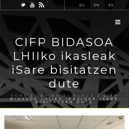
EU
EN
ES
CIFP BIDASOA
LHIIko ikasleak
iSare bisitatzen
dute
HOME
/
TKNIKA-RI BURUZ
/ CIFP
BIDASOA LHIIKO IKASLEAK ISARE
BISITATZEN DUTE