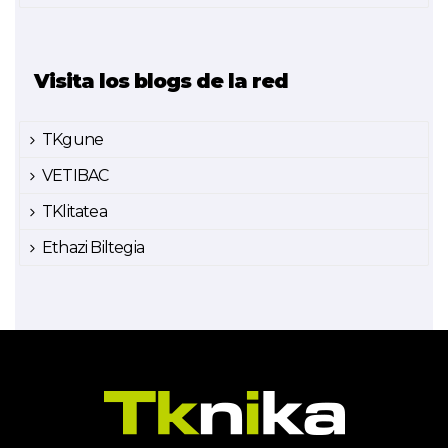
Visita los blogs de la red
TKgune
VETIBAC
TKlitatea
Ethazi Biltegia