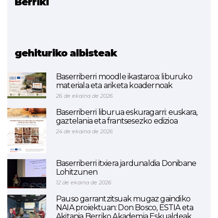
Berriki
Erlazionatutako proiektua
Smart Grid iSare
(BUKATUTA)
gehituriko albisteak
Baserriberri moodle ikastaroa: liburuko
materiala eta ariketa koadernoak
26 de ekaina de 2026
Baserriberri liburua eskuragarri: euskara,
gaztelania eta frantsesezko edizioa
24 de ekaina de 2026
Baserriberri itxiera jardunaldia Donibane
Lohitzunen
12 de ekaina de 2026
Pauso garrantzitsuak mugaz gaindiko
NAIA proiektuan: Don Bosco, ESTIA eta
Akitania Berriko Akademia Eskualdeak