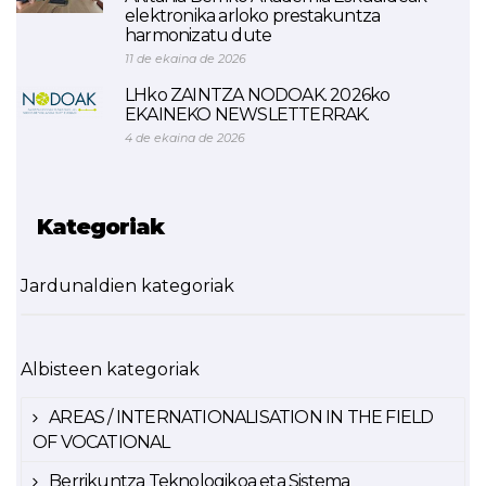
elektronika arloko prestakuntza
harmonizatu dute
11 de ekaina de 2026
LHko ZAINTZA NODOAK. 2026ko
EKAINEKO NEWSLETTERRAK.
4 de ekaina de 2026
Kategoriak
Jardunaldien kategoriak
Albisteen kategoriak
AREAS / INTERNATIONALISATION IN THE FIELD
OF VOCATIONAL
Berrikuntza Teknologikoa eta Sistema