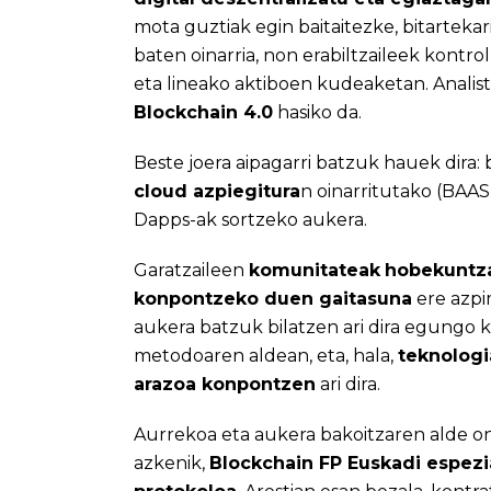
mota guztiak egin baitaitezke, bitartekar
baten oinarria, non erabiltzaileek kontr
eta lineako aktiboen kudeaketan. Analis
Blockchain 4.0
hasiko da.
Beste joera aipagarri batzuk hauek dira:
cloud azpiegitura
n oinarritutako (BAA
Dapps-ak sortzeko aukera.
Garatzaileen
komunitateak
hobekuntz
konpontzeko duen gaitasuna
ere azpi
aukera batzuk bilatzen ari dira egungo k
metodoaren aldean, eta, hala,
teknologi
arazoa konpontzen
ari dira.
Aurrekoa eta aukera bakoitzaren alde o
azkenik,
Blockchain FP Euskadi espezi