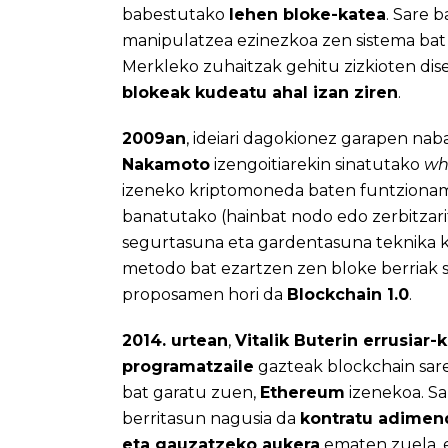
babestutako
lehen bloke-katea
. Sare
manipulatzea ezinezkoa zen sistema bat
Merkleko zuhaitzak gehitu zizkioten disei
blokeak kudeatu ahal izan ziren
.
2009an
, ideiari dagokionez garapen na
Nakamoto
izengoitiarekin sinatutako
wh
izeneko kriptomoneda baten funtziona
banatutako (hainbat nodo edo zerbitzari
segurtasuna eta gardentasuna teknika k
metodo bat ezartzen zen bloke berriak 
proposamen hori da
Blockchain 1.0
.
2014. urtean
,
Vitalik Buterin errusiar-
programatzaile
gazteak blockchain sare
bat garatu zuen,
Ethereum
izenekoa. Sa
berritasun nagusia da
kontratu adimen
eta gauzatzeko aukera
ematen zuela, 