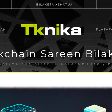
BILAKETA XEHATUA
EAK
PLATAF
kchain Sareen Bila
OGIKOA ETA SISTEMA ADIMENDUNAK
/ B