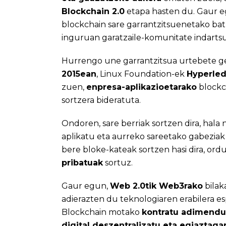
Blockchain 2.0
etapa hasten du. Gaur 
blockchain sare garrantzitsuenetako bat
inguruan garatzaile-komunitate indartsu
Hurrengo une garrantzitsua urtebete gero
2015ean
, Linux Foundation-ek
Hyperle
zuen,
enpresa-aplikazioetarako
blockc
sortzera bideratuta.
Ondoren, sare berriak sortzen dira, hala 
aplikatu eta aurreko sareetako gabezia
bere bloke-kateak sortzen hasi dira, or
pribatuak
sortuz.
Gaur egun,
Web 2.0tik Web3rako
bilak
adierazten du teknologiaren erabilera e
Blockchain motako
kontratu adimendu
digital deszentralizatu eta egiaztagar