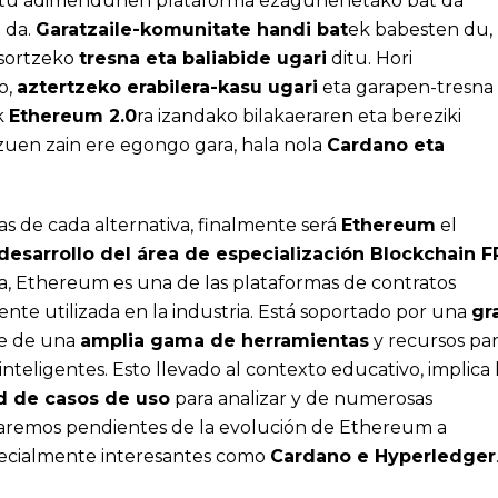
tratu adimendunen plataforma ezagunenetako bat da
 da.
Garatzaile-komunitate handi bat
ek babesten du,
 sortzeko
tresna eta baliabide ugari
ditu. Hori
o,
aztertzeko erabilera-kasu ugari
eta garapen-tresna
k
Ethereum 2.0
ra izandako bilakaeraren eta bereziki
tzuen zain ere egongo gara, hala nola
Cardano eta
tras de cada alternativa, finalmente será
Ethereum
el
desarrollo del área de especialización Blockchain F
ba, Ethereum es una de las plataformas de contratos
nte utilizada en la industria. Está soportado por una
gr
ne de una
amplia gama de herramientas
y recursos pa
inteligentes. Esto llevado al contexto educativo, implica 
d de casos de uso
para analizar y de numerosas
taremos pendientes de la evolución de Ethereum a
specialmente interesantes como
Cardano e Hyperledger