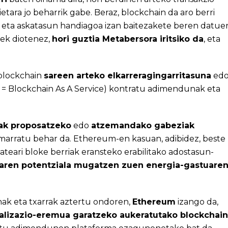
ietara jo beharrik gabe. Beraz, blockchain da aro berri
ol eta askatasun handiagoa izan baitezakete beren datue
tek diotenez,
hori guztia Metabersora iritsiko da
, eta
 blockchain
sareen arteko elkarreragingarritasuna
ed
S = Blockchain As A Service) kontratu adimendunak eta
ak proposatzeko
edo
atzemandako gabeziak
marratu behar da. Ethereum-en kasuan, adibidez, beste
ateari bloke berriak eransteko erabilitako adostasun-
aren potentziala mugatzen zuen energia-gastuare
nak eta txarrak aztertu ondoren,
Ethereum
izango da,
alizazio-eremua garatzeko aukeratutako blockchain