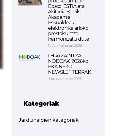
proiektuan: Don
Bosco, ESTIA eta
Akitania Berriko
Akademia
Eskualdeak
elektronika arloko
prestakuntza
harmonizatu dute
11 de ekaina de 2026
LHko ZAINTZA
NODOAK. 2026ko
EKAINEKO
NEWSLETTERRAK.
4 de ekaina de 2026
Kategoriak
Jardunaldien kategoriak