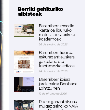
Berriki gehituriko
albisteak
Baserriberri moodle
ikastaroa: liburuko
materiala eta ariketa
koadernoak
26 de ekaina de 2026
Baserriberri liburua
eskuragarri: euskara,
gaztelania eta
frantsesezko edizioa
24 de ekaina de 2026
Baserriberri itxiera
jardunaldia Donibane
Lohitzunen
12 de ekaina de 2026
Pauso garrantzitsuak
mugaz gaindiko NAIA