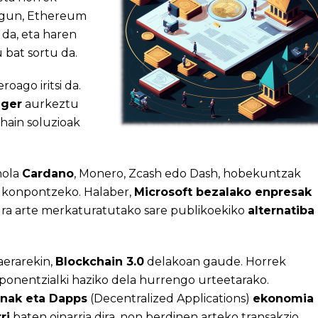
egun, Ethereum
 da, eta haren
 bat sortu da.
ago iritsi da.
dger
aurkeztu
hain soluzioak
nola
Cardano
, Monero, Zcash edo Dash, hobekuntzak
k konpontzeko. Halaber,
Microsoft bezalako enpresak
dura arte merkaturatutako sare publikoekiko
alternatiba
aerarekin,
Blockchain 3.0
delakoan gaude. Horrek
sponentzialki haziko dela hurrengo urteetarako.
nak eta Dapps
(Decentralized Applications)
ekonomia
ri
baten oinarria dira, non berdinen arteko transakzio