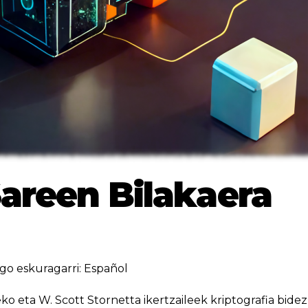
areen Bilakaera
go eskuragarri:
Español
o eta W. Scott Stornetta ikertzaileek kriptografia bidez