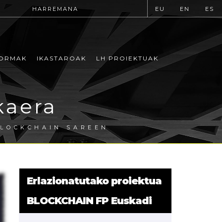
HARREMANA
EU
EN
ES
ORMAK
IKASTAROAK
LH PROIEKTUAK
kaera
LOCKCHAIN SAREEN
Erlazionatutako proiektua
BLOCKCHAIN FP Euskadi