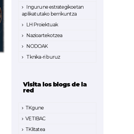
Ingurune estrategikoetan
aplikatutako berrikuntza
LH Proiektuak
Nazioartekotzea
NODOAK
Tknika-ri buruz
Visita los blogs de la
red
TKgune
VETIBAC
TKlitatea