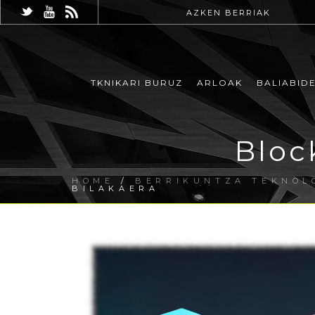
AZKEN BERRIAK
TKNIKARI BURUZ
ARLOAK
BALIABID
Bloc
HOME
/
BERRIKUNTZA TEKNOL
BILAKAERA