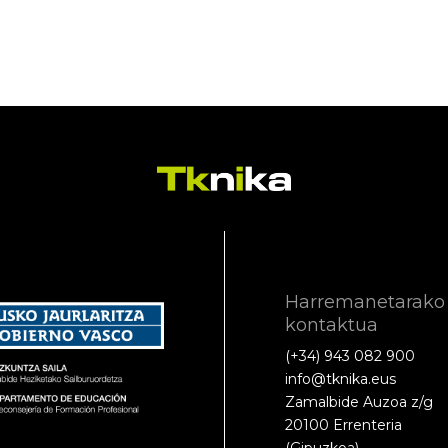
Harremanetarako
kontaktua
(+34) 943 082 900
info@tknika.eus
Zamalbide Auzoa z/g
20100 Errenteria