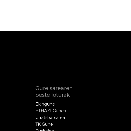
Gure sarearen
beste loturak
Ekingune
ETHAZI Gunea
Urratsbatsarea
TK Gune