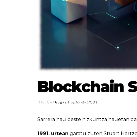
Blockchain S
Posted
5 de otsaila de 2023
Sarrera hau beste hizkuntza hauetan da
1991. urtean
garatu zuten Stuart Hartzek