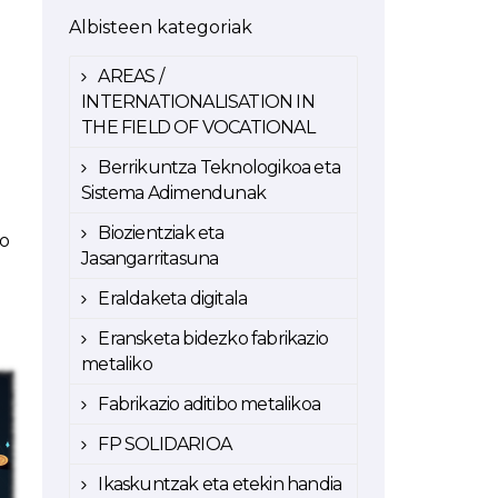
Albisteen kategoriak
AREAS /
INTERNATIONALISATION IN
THE FIELD OF VOCATIONAL
Berrikuntza Teknologikoa eta
Sistema Adimendunak
Biozientziak eta
ko
Jasangarritasuna
Eraldaketa digitala
Eransketa bidezko fabrikazio
metaliko
Fabrikazio aditibo metalikoa
FP SOLIDARIOA
Ikaskuntzak eta etekin handia