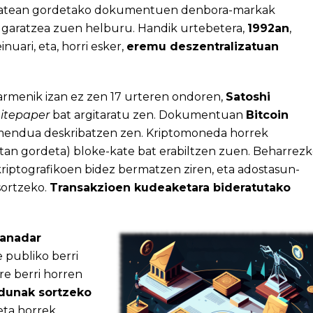
 batean gordetako dokumentuen denbora-markak
 garatzea zuen helburu. Handik urtebetera,
1992an
,
nuari, eta, horri esker,
eremu deszentralizatuan
barmenik izan ez zen 17 urteren ondoren,
Satoshi
itepaper
bat argitaratu zen. Dokumentuan
Bitcoin
mendua deskribatzen zen. Kriptomoneda horrek
tan gordeta) bloke-kate bat erabiltzen zuen. Beharrez
riptografikoen bidez bermatzen ziren, eta adostasun-
sortzeko.
Transakzioen kudeaketara bideratutako
kanadar
 publiko berri
re berri horren
dunak sortzeko
eta horrek