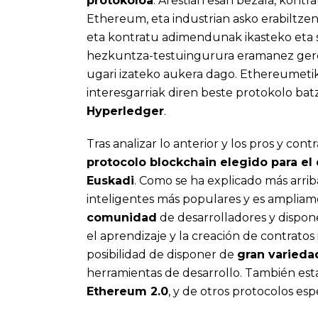
protokoloa
. Arestian esan bezala, kon
Ethereum, eta industrian asko erabiltzen
eta kontratu adimendunak ikasteko eta
hezkuntza-testuingurura eramanez ger
ugari izateko aukera dago. Ethereumeti
interesgarriak diren beste protokolo ba
Hyperledger
.
Tras analizar lo anterior y los pros y con
protocolo blockchain elegido para el 
Euskadi
. Como se ha explicado más arri
inteligentes más populares y es ampliame
comunidad
de desarrolladores y dispo
el aprendizaje y la creación de contratos 
posibilidad de disponer de
gran varieda
herramientas de desarrollo. También es
Ethereum 2.0
, y de otros protocolos e