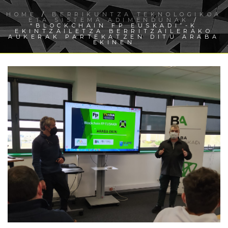
HOME
/
BERRIKUNTZA TEKNOLOGIKOA
ETA SISTEMA ADIMENDUNAK
/
“BLOCKCHAIN FP EUSKADI”-K
EKINTZAILETZA BERRITZAILERAKO
AUKERAK PARTEKATZEN DITU ARABA
EKINEN