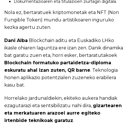
Dokumentazioaren eta titulazioen ziurtagiri digitala.
Nola ez, bertaratuek kriptomonetak eta NFT (Non
Fungible Token) mundu artistikoaren inguruko
kezka agertu zuten.
Dani Alba
Blockchain aditu eta Euskadiko LHko
ikasle ohiaren laguntza ere izan zen. Danik dinamika
bat garatu zuen eta, horri esker, bertaratutakoek
Blockchain formatuko partaidetza-diploma
eskuratu ahal izan zuten, QR barne
. Teknologia
honen aplikazio potentzialen zuzeneko erabilera
kasu bat.
Horrelako jardunaldiekin, ekiteko aukera handiak
ezagutarazi eta sentsibilizatu nahi dira,
gizartearen
eta merkatuaren arazoei aurre egiteko
irtenbide teknikoak garatuz
.