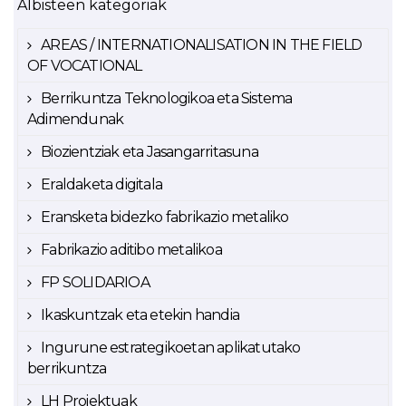
Albisteen kategoriak
AREAS / INTERNATIONALISATION IN THE FIELD
OF VOCATIONAL
Berrikuntza Teknologikoa eta Sistema
Adimendunak
Biozientziak eta Jasangarritasuna
Eraldaketa digitala
Eransketa bidezko fabrikazio metaliko
Fabrikazio aditibo metalikoa
FP SOLIDARIOA
Ikaskuntzak eta etekin handia
Ingurune estrategikoetan aplikatutako
berrikuntza
LH Proiektuak