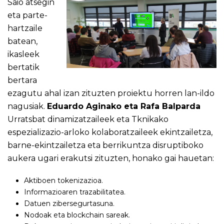
Saio atsegin
eta parte-
hartzaile
batean,
ikasleek
bertatik
bertara
ezagutu ahal izan zituzten proiektu horren lan-ildo
nagusiak.
Eduardo Aginako eta Rafa Balparda
Urratsbat dinamizatzaileek eta Tknikako
espezializazio-arloko kolaboratzaileek ekintzailetza,
barne-ekintzailetza eta berrikuntza disruptiboko
aukera ugari erakutsi zituzten, honako gai hauetan:
Aktiboen tokenizazioa.
Informazioaren trazabilitatea.
Datuen zibersegurtasuna.
Nodoak eta blockchain sareak.