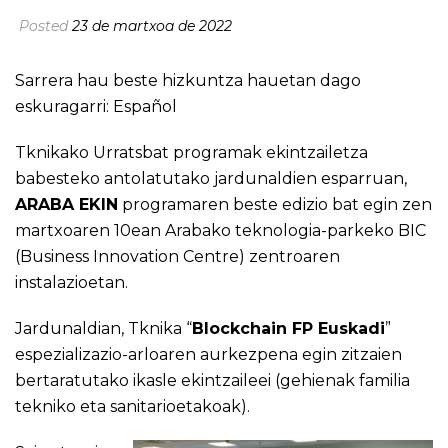
Posted
23 de martxoa de 2022
Sarrera hau beste hizkuntza hauetan dago
eskuragarri:
Español
Tknikako Urratsbat programak ekintzailetza
babesteko antolatutako jardunaldien esparruan,
ARABA EKIN
programaren beste edizio bat egin zen
martxoaren 10ean Arabako teknologia-parkeko BIC
(Business Innovation Centre) zentroaren
instalazioetan.
Jardunaldian, Tknika “
Blockchain FP Euskadi
”
espezializazio-arloaren aurkezpena egin zitzaien
bertaratutako ikasle ekintzaileei (gehienak familia
tekniko eta sanitarioetakoak).