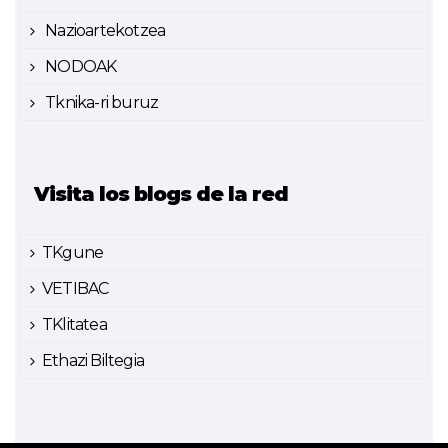
Nazioartekotzea
NODOAK
Tknika-ri buruz
Visita los blogs de la red
TKgune
VETIBAC
TKlitatea
Ethazi Biltegia