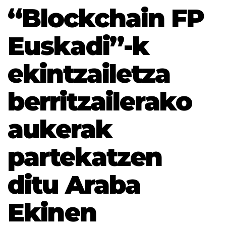
“Blockchain FP
Euskadi”-k
ekintzailetza
berritzailerako
aukerak
partekatzen
ditu Araba
Ekinen