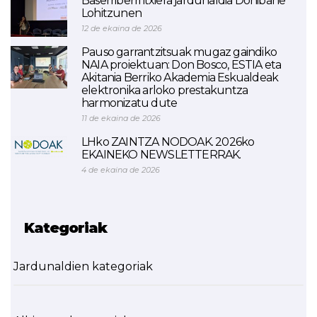
Baserriberri itxiera jardunaldia Donibane
Lohitzunen
12 de ekaina de 2026
Pauso garrantzitsuak mugaz gaindiko
NAIA proiektuan: Don Bosco, ESTIA eta
Akitania Berriko Akademia Eskualdeak
elektronika arloko prestakuntza
harmonizatu dute
11 de ekaina de 2026
LHko ZAINTZA NODOAK. 2026ko
EKAINEKO NEWSLETTERRAK.
4 de ekaina de 2026
Kategoriak
Jardunaldien kategoriak