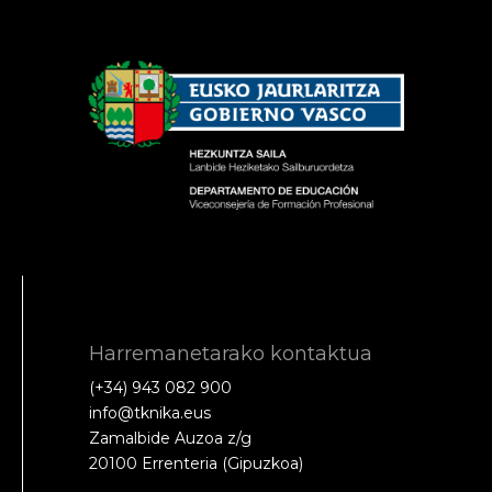
Harremanetarako kontaktua
(+34) 943 082 900
info@tknika.eus
Zamalbide Auzoa z/g
20100 Errenteria (Gipuzkoa)