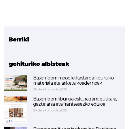
Berriki
Erlazionatutako proiektua
BLOCKCHAIN FP Euskadi
gehituriko albisteak
Baserriberri moodle ikastaroa: liburuko
materiala eta ariketa koadernoak
26 de ekaina de 2026
Baserriberri liburua eskuragarri: euskara,
gaztelania eta frantsesezko edizioa
24 de ekaina de 2026