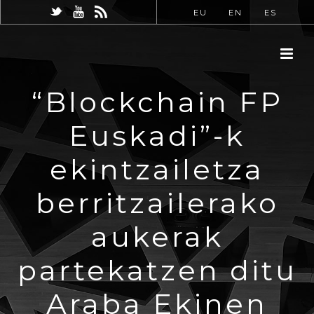
EU
EN
ES
“Blockchain FP
Euskadi”-k
ekintzailetza
berritzailerako
aukerak
partekatzen ditu
Araba Ekinen