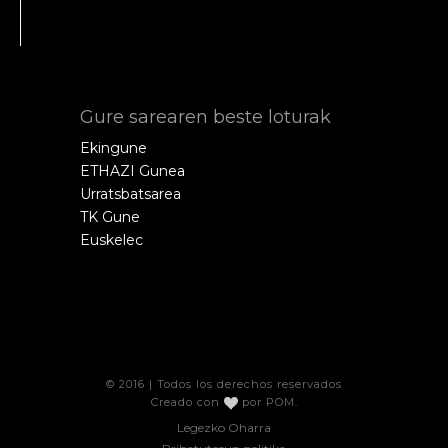
Gure sarearen beste loturak
Ekingune
ETHAZI Gunea
Urratsbatsarea
TK Gune
Euskelec
© 2016 | Todos los derechos reservados
Creado con
por
POM
.
Legezko Oharra