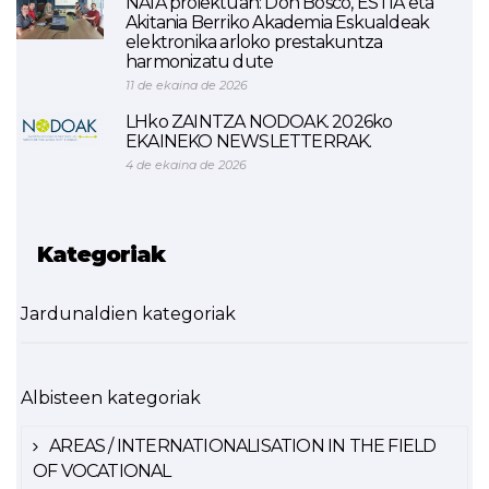
NAIA proiektuan: Don Bosco, ESTIA eta
Akitania Berriko Akademia Eskualdeak
elektronika arloko prestakuntza
harmonizatu dute
11 de ekaina de 2026
LHko ZAINTZA NODOAK. 2026ko
EKAINEKO NEWSLETTERRAK.
4 de ekaina de 2026
Kategoriak
Jardunaldien kategoriak
Albisteen kategoriak
AREAS / INTERNATIONALISATION IN THE FIELD
OF VOCATIONAL