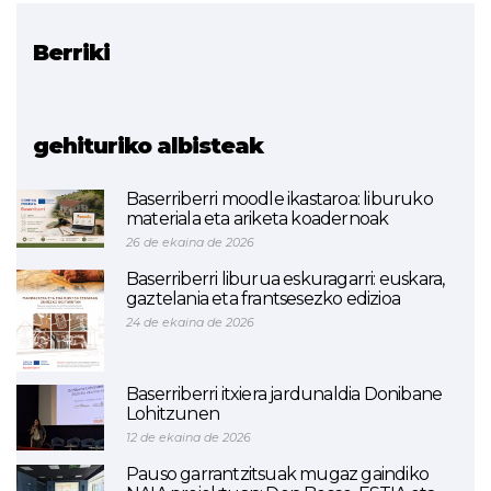
Berriki
Erlazionatutako proiektua
ETHAZI
gehituriko albisteak
Baserriberri moodle ikastaroa: liburuko
materiala eta ariketa koadernoak
26 de ekaina de 2026
Baserriberri liburua eskuragarri: euskara,
gaztelania eta frantsesezko edizioa
24 de ekaina de 2026
Baserriberri itxiera jardunaldia Donibane
Lohitzunen
12 de ekaina de 2026
Pauso garrantzitsuak mugaz gaindiko