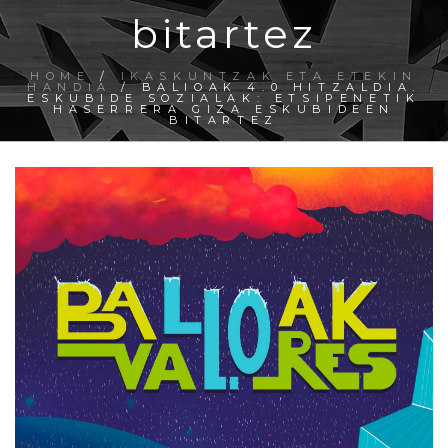
bitartez
HOME
/
IKASKUNTZAK ETA ETEKIN
HANDIA
/ BALIOAK 4.0 HITZALDIA.
ESKUBIDE SOZIALAK: ETSIPENETIK
HASERRERA GIZA ESKUBIDEEN
BITARTEZ