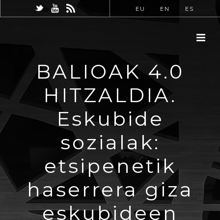
EU
EN
ES
BALIOAK 4.0
HITZALDIA.
Eskubide
sozialak:
etsipenetik
haserrera giza
eskubideen