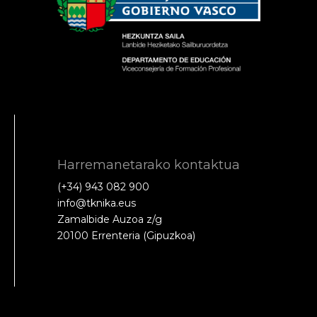
Harremanetarako kontaktua
(+34) 943 082 900
info@tknika.eus
Zamalbide Auzoa z/g
20100 Errenteria (Gipuzkoa)