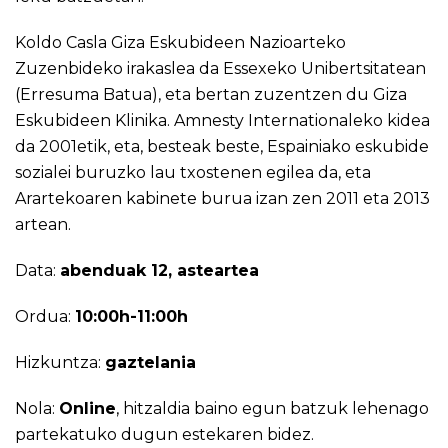
Koldo Casla Giza Eskubideen Nazioarteko
Zuzenbideko irakaslea da Essexeko Unibertsitatean
(Erresuma Batua), eta bertan zuzentzen du Giza
Eskubideen Klinika. Amnesty Internationaleko kidea
da 2001etik, eta, besteak beste, Espainiako eskubide
sozialei buruzko lau txostenen egilea da, eta
Arartekoaren kabinete burua izan zen 2011 eta 2013
artean.
Data:
abenduak 12, asteartea
Ordua:
10:00h-11:00h
Hizkuntza:
gaztelania
Nola:
Online
, hitzaldia baino egun batzuk lehenago
partekatuko dugun estekaren bidez.