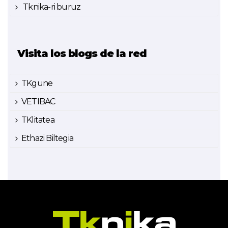
Tknika-ri buruz
Visita los blogs de la red
TKgune
VETIBAC
TKlitatea
Ethazi Biltegia