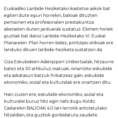
Euskadiko Lanbide Heziketako ikastetxe askok bat
egiten dute egun horrekin, balioak dituzten
pertsonen eta profesionalen prestakuntza
aberasten duten jarduerak sustatuz. Ekimen horiek
guztiak bat datoz Lanbide Heziketako VI. Euskal
Planarekin. Plan horren bidez, printzipio etikoak ere
landuko dituen lanbide-heziketa sustatzen da.
Giza Eskubideen Adierazpen Unibertsalak, hitzaurre
batez eta 30 artikuluz osatuak, oinarrizko eskubide
eta askatasun batzuk finkatzeaz gain, eskubide
ekonomiko, sozial eta kulturalak ere onartzen ditu.
Hain zuzen ere, eskubide ekonomiko, sozial eta
kulturalei buruz hitz egin nahi dugu Koldo
Caslarekin BALIOAK 4.0 lan-lerrotik antolatutako
hitzaldian, eta guztiok gonbidatuta zaudete.