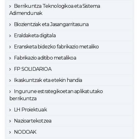
Berrikuntza Teknologikoa eta Sistema
Adimendunak
Biozientziak eta Jasangarritasuna
Eraldaketa digitala
Eransketa bidezko fabrikazio metaliko
Fabrikazio aditibo metalikoa
FP SOLIDARIOA
Ikaskuntzak eta etekin handia
Ingurune estrategikoetan aplikatutako
berrikuntza
LH Proiektuak
Nazioartekotzea
NODOAK