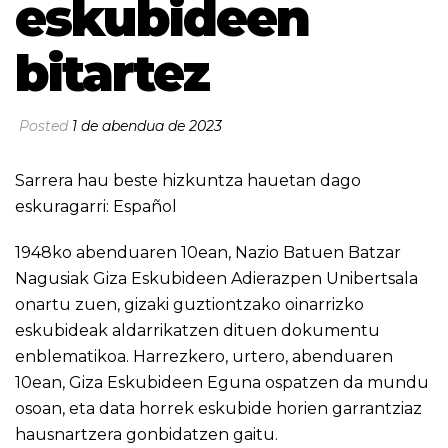
eskubideen
bitartez
Posted
1 de abendua de 2023
Sarrera hau beste hizkuntza hauetan dago
eskuragarri:
Español
1948ko abenduaren 10ean, Nazio Batuen Batzar
Nagusiak Giza Eskubideen Adierazpen Unibertsala
onartu zuen, gizaki guztiontzako oinarrizko
eskubideak aldarrikatzen dituen dokumentu
enblematikoa. Harrezkero, urtero, abenduaren
10ean, Giza Eskubideen Eguna ospatzen da mundu
osoan, eta data horrek eskubide horien garrantziaz
hausnartzera gonbidatzen gaitu.