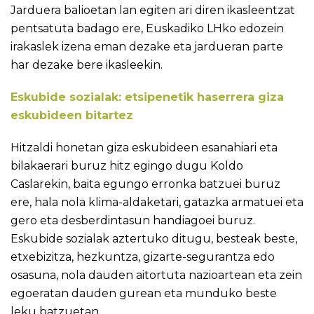
Jarduera balioetan lan egiten ari diren ikasleentzat
pentsatuta badago ere, Euskadiko LHko edozein
irakaslek izena eman dezake eta jardueran parte
har dezake bere ikasleekin.
Eskubide sozialak: etsipenetik haserrera giza
eskubideen bitartez
Hitzaldi honetan giza eskubideen esanahiari eta
bilakaerari buruz hitz egingo dugu Koldo
Caslarekin, baita egungo erronka batzuei buruz
ere, hala nola klima-aldaketari, gatazka armatuei eta
gero eta desberdintasun handiagoei buruz.
Eskubide sozialak aztertuko ditugu, besteak beste,
etxebizitza, hezkuntza, gizarte-segurantza edo
osasuna, nola dauden aitortuta nazioartean eta zein
egoeratan dauden gurean eta munduko beste
leku batzuetan.