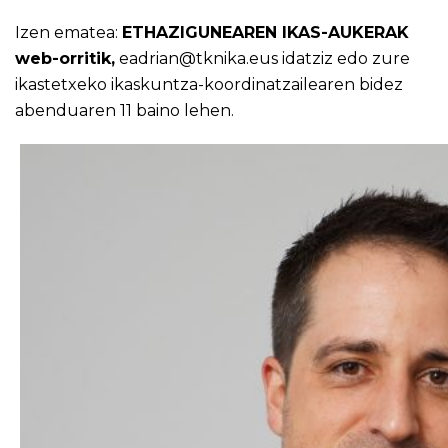
Izen ematea:
ETHAZIGUNEAREN IKAS-AUKERAK
web-orritik,
eadrian@tknika.eus idatziz edo zure
ikastetxeko ikaskuntza-koordinatzailearen bidez
abenduaren 11 baino lehen.