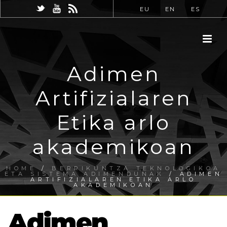
EU
EN
ES
Adimen
Artifizialaren
Etika arlo
akademikoan
HOME
/
BERRIKUNTZA TEKNOLOGIKOA
ETA SISTEMA ADIMENDUNAK
/ ADIMEN
ARTIFIZIALAREN ETIKA ARLO
AKADEMIKOAN
Adimen