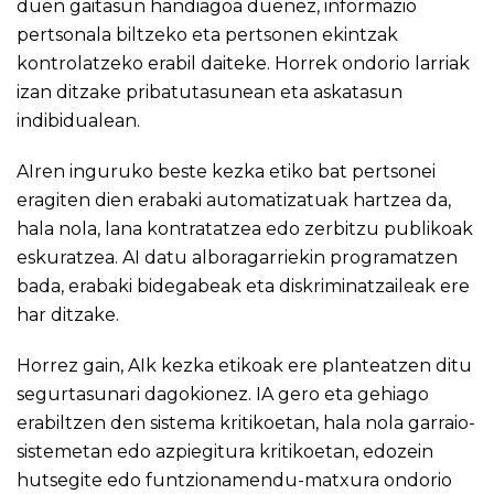
duen gaitasun handiagoa duenez, informazio
pertsonala biltzeko eta pertsonen ekintzak
kontrolatzeko erabil daiteke. Horrek ondorio larriak
izan ditzake pribatutasunean eta askatasun
indibidualean.
AIren inguruko beste kezka etiko bat pertsonei
eragiten dien erabaki automatizatuak hartzea da,
hala nola, lana kontratatzea edo zerbitzu publikoak
eskuratzea. AI datu alboragarriekin programatzen
bada, erabaki bidegabeak eta diskriminatzaileak ere
har ditzake.
Horrez gain, AIk kezka etikoak ere planteatzen ditu
segurtasunari dagokionez. IA gero eta gehiago
erabiltzen den sistema kritikoetan, hala nola garraio-
sistemetan edo azpiegitura kritikoetan, edozein
hutsegite edo funtzionamendu-matxura ondorio