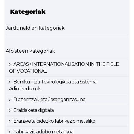
Kategoriak
Jardunaldien kategoriak
Albisteen kategoriak
AREAS / INTERNATIONALISATION IN THE FIELD
OF VOCATIONAL
Berrikuntza Teknologikoa eta Sistema
Adimendunak
Biozientziak eta Jasangarritasuna
Eraldaketa digitala
Eransketa bidezko fabrikazio metaliko
Fabrikazio aditibo metalikoa