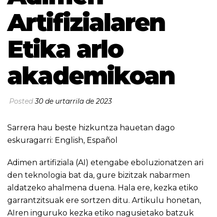
Artifizialaren
Etika arlo
akademikoan
Posted
30 de urtarrila de 2023
Sarrera hau beste hizkuntza hauetan dago
eskuragarri:
English
,
Español
Adimen artifiziala (AI) etengabe eboluzionatzen ari
den teknologia bat da, gure bizitzak nabarmen
aldatzeko ahalmena duena. Hala ere, kezka etiko
garrantzitsuak ere sortzen ditu. Artikulu honetan,
AIren inguruko kezka etiko nagusietako batzuk