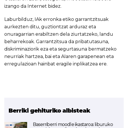
izango da Internet bidez.
Laburbilduz, IAk erronka etiko garrantzitsuak
aurkezten ditu, guztiontzat arduraz eta
onuragarrian erabiltzen dela ziurtatzeko, landu
beharrekoak. Garrantzitsua da pribatutasuna,
diskriminaziorik eza eta segurtasuna bermatzeko
neurriak hartzea, bai eta AIaren garapenean eta
erregulazioan hainbat eragile inplikatzea ere.
Berriki gehituriko albisteak
Baserriberri moodle ikastaroa: liburuko