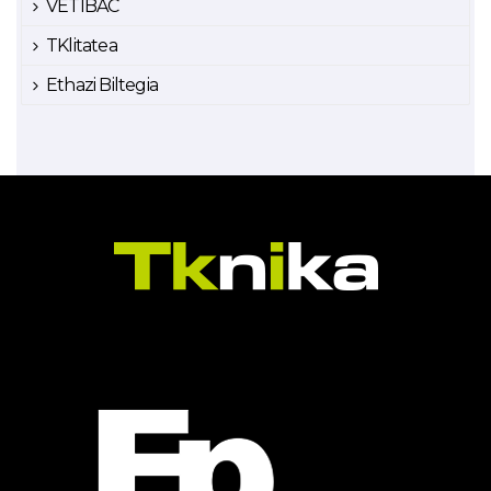
VETIBAC
TKlitatea
Ethazi Biltegia