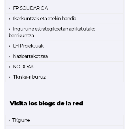
FP SOLIDARIOA
Ikaskuntzak eta etekin handia
Ingurune estrategikoetan aplikatutako
berrikuntza
LH Proiektuak
Nazioartekotzea
NODOAK
Tknika-ri buruz
Visita los blogs de la red
TKgune