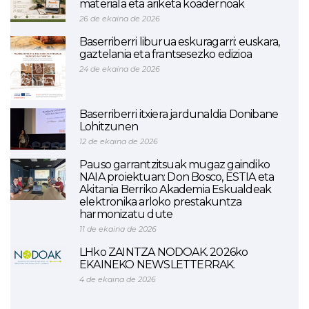
materiala eta ariketa koadernoak
26 de ekaina de 2026
Baserriberri liburua eskuragarri: euskara,
gaztelania eta frantsesezko edizioa
24 de ekaina de 2026
Baserriberri itxiera jardunaldia Donibane
Lohitzunen
12 de ekaina de 2026
Pauso garrantzitsuak mugaz gaindiko
NAIA proiektuan: Don Bosco, ESTIA eta
Akitania Berriko Akademia Eskualdeak
elektronika arloko prestakuntza
harmonizatu dute
11 de ekaina de 2026
LHko ZAINTZA NODOAK. 2026ko
EKAINEKO NEWSLETTERRAK.
4 de ekaina de 2026