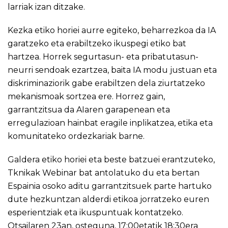
larriak izan ditzake.
Kezka etiko horiei aurre egiteko, beharrezkoa da IA ​​
garatzeko eta erabiltzeko ikuspegi etiko bat
hartzea. Horrek segurtasun- eta pribatutasun-
neurri sendoak ezartzea, baita IA modu justuan eta
diskriminaziorik gabe erabiltzen dela ziurtatzeko
mekanismoak sortzea ere. Horrez gain,
garrantzitsua da AIaren garapenean eta
erregulazioan hainbat eragile inplikatzea, etika eta
komunitateko ordezkariak barne.
Galdera etiko horiei eta beste batzuei erantzuteko,
Tknikak Webinar bat antolatuko du eta bertan
Espainia osoko aditu garrantzitsuek parte hartuko
dute hezkuntzan alderdi etikoa jorratzeko euren
esperientziak eta ikuspuntuak kontatzeko.
Otsailaren 23an, osteguna, 17:00etatik 18:30era