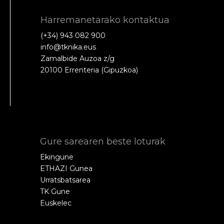
Harremanetarako kontaktua
(+34) 943 082 900
info@tknika.eus
Zamalbide Auzoa z/g
20100 Errenteria (Gipuzkoa)
Gure sarearen beste loturak
Ekingune
ETHAZI Gunea
Urratsbatsarea
TK Gune
Euskelec