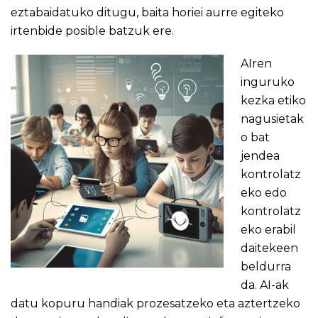
eztabaidatuko ditugu, baita horiei aurre egiteko
irtenbide posible batzuk ere.
AIren
inguruko
kezka etiko
nagusietak
o bat
jendea
kontrolatz
eko edo
kontrolatz
eko erabil
daitekeen
beldurra
da. AI-ak
datu kopuru handiak prozesatzeko eta aztertzeko