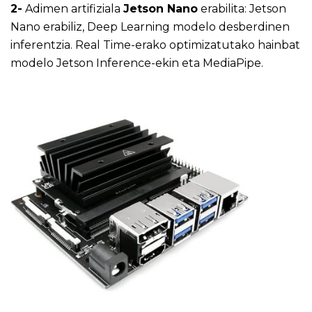
2-
Adimen artifiziala
Jetson Nano
erabilita: Jetson
Nano erabiliz, Deep Learning modelo desberdinen
inferentzia. Real Time-erako optimizatutako hainbat
modelo Jetson Inference-ekin eta MediaPipe.