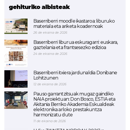
gehituriko albisteak
Baserriberri moodle ikastaroa: liburuko
materiala eta ariketa koadernoak
26 de ekaina de 2026
Baserriberri liburua eskuragarri: euskara,
gaztelania eta frantsesezko edizioa
24 de ekaina de 2026
Baserriberri itxiera jardunaldia Donibane
Lohitzunen
12 de ekaina de 2026
Pauso garrantzitsuak mugaz gaindiko
NAIA proiektuan: Don Bosco, ESTIA eta
Akitania Berriko Akademia Eskualdeak
elektronika arloko prestakuntza
harmonizatu dute
11 de ekaina de 2026