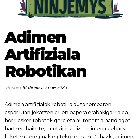
Adimen
Artifiziala
Robotikan
Posted
18 de ekaina de 2024
Adimen artifizialak robotika autonomoaren
esparruan jokatzen duen papera erabakigarria da,
horri esker robotek gero eta autonomia handiagoa
hartzen baitute, printzipioz giza adimena beharko
luketen zereginak egiteko orduan. Zehazki, adimen