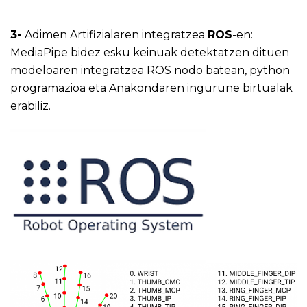
3-
Adimen Artifizialaren integratzea
ROS
-en:
MediaPipe bidez esku keinuak detektatzen dituen
modeloaren integratzea ROS nodo batean, python
programazioa eta Anakondaren ingurune birtualak
erabiliz.