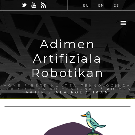
EU
EN
ES
Adimen
Artifiziala
Robotikan
HOME
/
BERRIKUNTZA TEKNOLOGIKOA
ETA SISTEMA ADIMENDUNAK
/ ADIMEN
ARTIFIZIALA ROBOTIKAN