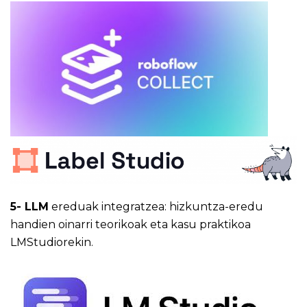
5- LLM
ereduak integratzea: hizkuntza-eredu
handien oinarri teorikoak eta kasu praktikoa
LMStudiorekin.