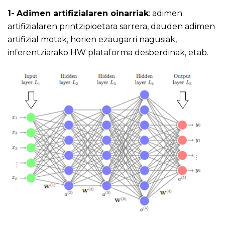
1-
Adimen artifizialaren oinarriak
: adimen
artifizialaren printzipioetara sarrera, dauden adimen
artifizial motak, horien ezaugarri nagusiak,
inferentziarako HW plataforma desberdinak, etab.