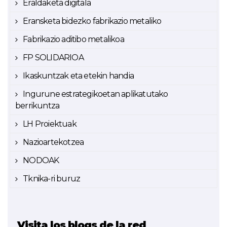
Eraldaketa digitala
Eransketa bidezko fabrikazio metaliko
Fabrikazio aditibo metalikoa
FP SOLIDARIOA
Ikaskuntzak eta etekin handia
Ingurune estrategikoetan aplikatutako
berrikuntza
LH Proiektuak
Nazioartekotzea
NODOAK
Tknika-ri buruz
Visita los blogs de la red