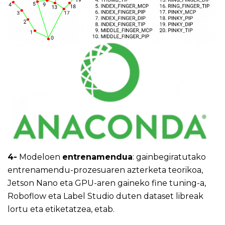
4-
Modeloen
entrenamendua
: gainbegiratutako
entrenamendu-prozesuaren azterketa teorikoa,
Jetson Nano eta GPU-aren gaineko fine tuning-a,
Roboflow eta Label Studio duten dataset libreak
lortu eta etiketatzea, etab.