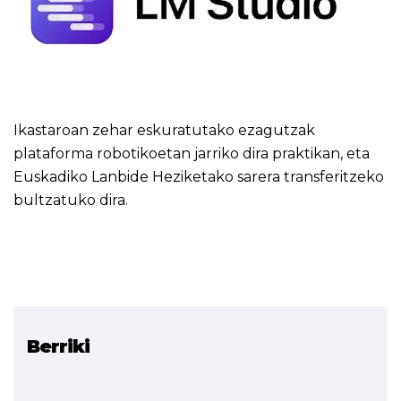
Ikastaroan zehar eskuratutako ezagutzak
plataforma robotikoetan jarriko dira praktikan, eta
Euskadiko Lanbide Heziketako sarera transferitzeko
bultzatuko dira.
Berriki
Erlazionatutako proiektua
ROBOTIKA AUTONOMOA