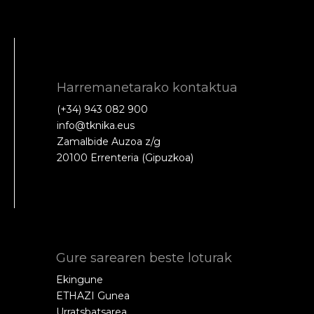
Harremanetarako kontaktua
(+34) 943 082 900
info@tknika.eus
Zamalbide Auzoa z/g
20100 Errenteria (Gipuzkoa)
Gure sarearen beste loturak
Ekingune
ETHAZI Gunea
Urratsbatsarea