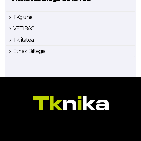
TKgune
VETIBAC
TKlitatea
Ethazi Biltegia