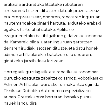
artifiziala arduratuko litzateke robotaren
sentsoreek biltzen dituzten datuak prozesatzeaz
eta interpretatzeaz, ondoren, robotaren inguruan
hautemandakoa oinarri hartuta, jarduteko erabaki
egokiak hartu ahal izateko. Aplikazio
ezagunenetako bat ibilgailuen gidatze autonomoa
da. Kamerek ibilgailuaren inguruan gertatzen
denaren irudiak jasotzen dituzte, eta datu horiek
adimen artifizialarekin tratatzen dira ondoren,
gidatzeko jarraibideak lortzeko.
Horregatik guztiagatik, eta robotika autonomoari
buruzko ezagutza zabaltzeko asmoz, Robotikarako
Adimen Artifizialari buruzko formakuntza egin da
Tknikako Robotika Autonomoa espezializazio-
arloan. Prestakuntza horretan, honako puntu
hauek landu dira: