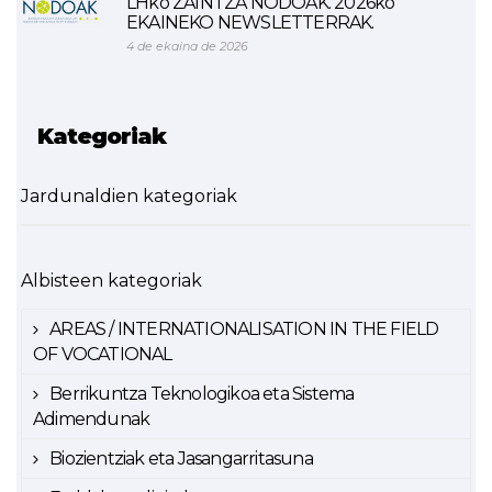
LHko ZAINTZA NODOAK. 2026ko
EKAINEKO NEWSLETTERRAK.
4 de ekaina de 2026
Kategoriak
Jardunaldien kategoriak
Albisteen kategoriak
AREAS / INTERNATIONALISATION IN THE FIELD
OF VOCATIONAL
Berrikuntza Teknologikoa eta Sistema
Adimendunak
Biozientziak eta Jasangarritasuna