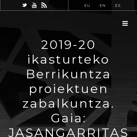
EU
EN
ES
2019-20
ikasturteko
Berrikuntza
proiektuen
zabalkuntza.
Gaia:
JASANGARRITAS