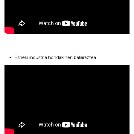
Esneki industria hondakinen baliaraztea