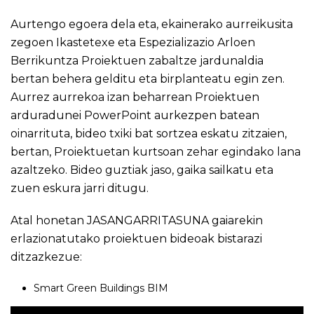
Aurtengo egoera dela eta, ekainerako aurreikusita
zegoen Ikastetexe eta Espezializazio Arloen
Berrikuntza Proiektuen zabaltze jardunaldia
bertan behera gelditu eta birplanteatu egin zen.
Aurrez aurrekoa izan beharrean Proiektuen
arduradunei PowerPoint aurkezpen batean
oinarrituta, bideo txiki bat sortzea eskatu zitzaien,
bertan, Proiektuetan kurtsoan zehar egindako lana
azaltzeko. Bideo guztiak jaso, gaika sailkatu eta
zuen eskura jarri ditugu.
Atal honetan JASANGARRITASUNA gaiarekin
erlazionatutako proiektuen bideoak bistarazi
ditzazkezue:
Smart Green Buildings BIM