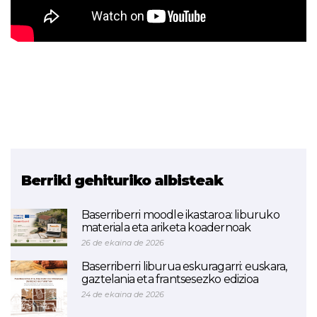
Berriki gehituriko albisteak
Baserriberri moodle ikastaroa: liburuko
materiala eta ariketa koadernoak
26 de ekaina de 2026
Baserriberri liburua eskuragarri: euskara,
gaztelania eta frantsesezko edizioa
24 de ekaina de 2026