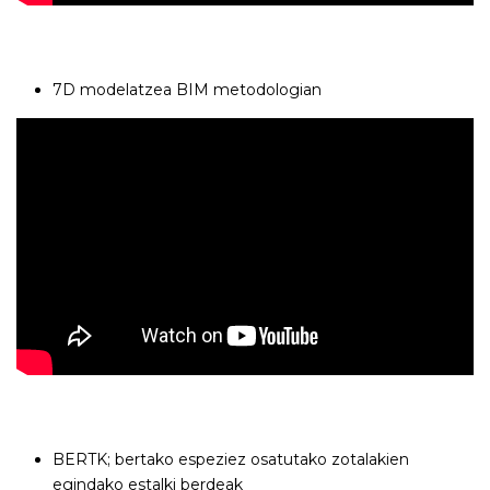
7D modelatzea BIM metodologian
BERTK; bertako espeziez osatutako zotalakien
egindako estalki berdeak