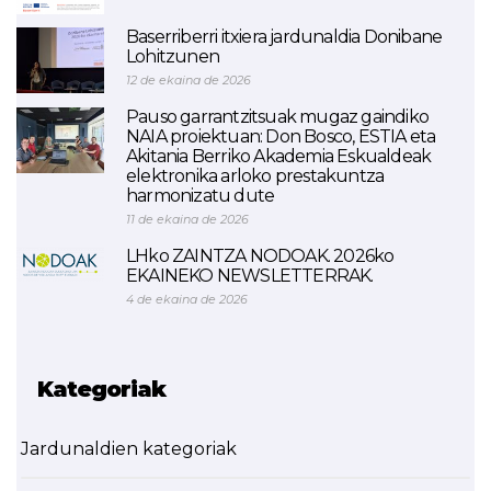
Baserriberri itxiera jardunaldia Donibane
Lohitzunen
12 de ekaina de 2026
Pauso garrantzitsuak mugaz gaindiko
NAIA proiektuan: Don Bosco, ESTIA eta
Akitania Berriko Akademia Eskualdeak
elektronika arloko prestakuntza
harmonizatu dute
11 de ekaina de 2026
LHko ZAINTZA NODOAK. 2026ko
EKAINEKO NEWSLETTERRAK.
4 de ekaina de 2026
Kategoriak
Jardunaldien kategoriak