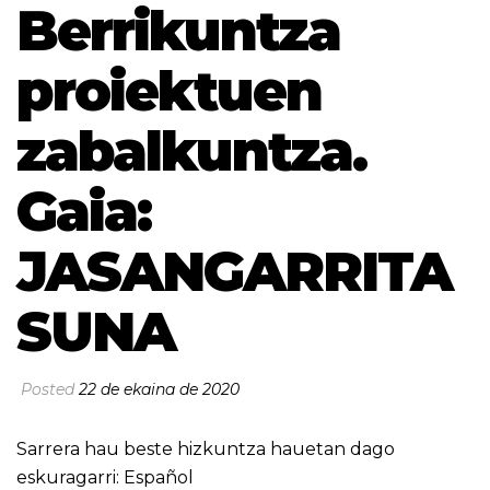
Berrikuntza
proiektuen
zabalkuntza.
Gaia:
JASANGARRITA
SUNA
Posted
22 de ekaina de 2020
Sarrera hau beste hizkuntza hauetan dago
eskuragarri:
Español