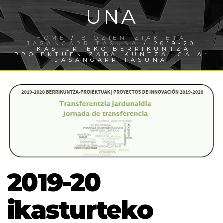
UNA
HOME
/
BIOZIENTZIAK ETA
JASANGARRITASUNA
/ 2019-20
IKASTURTEKO BERRIKUNTZA
PROIEKTUEN ZABALKUNTZA. GAIA:
JASANGARRITASUNA
2019-20
ikasturteko