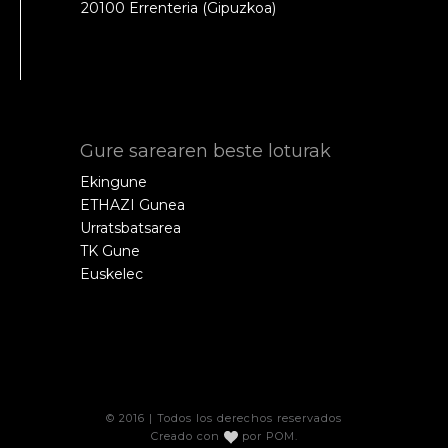
20100 Errenteria (Gipuzkoa)
Gure sarearen beste loturak
Ekingune
ETHAZI Gunea
Urratsbatsarea
TK Gune
Euskelec
© 2016 | Todos los derechos reservados
Creado con
por
POM
.