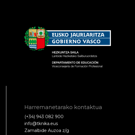
Harremanetarako kontaktua
(+34) 943 082 900
info@tknika.eus
Zamalbide Auzoa z/g