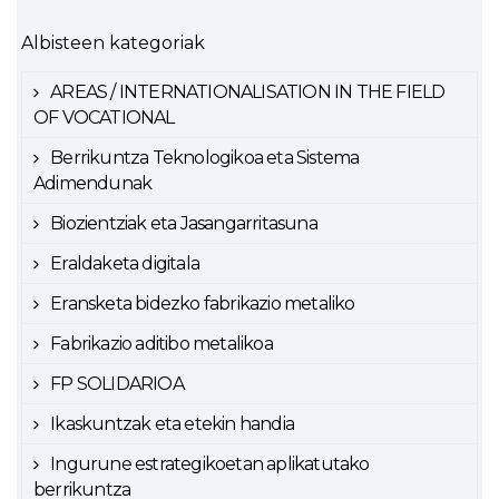
Albisteen kategoriak
AREAS / INTERNATIONALISATION IN THE FIELD
OF VOCATIONAL
Berrikuntza Teknologikoa eta Sistema
Adimendunak
Biozientziak eta Jasangarritasuna
Eraldaketa digitala
Eransketa bidezko fabrikazio metaliko
Fabrikazio aditibo metalikoa
FP SOLIDARIOA
Ikaskuntzak eta etekin handia
Ingurune estrategikoetan aplikatutako
berrikuntza