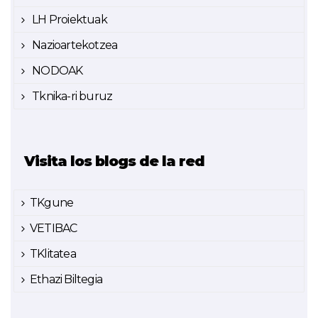
LH Proiektuak
Nazioartekotzea
NODOAK
Tknika-ri buruz
Visita los blogs de la red
TKgune
VETIBAC
TKlitatea
Ethazi Biltegia