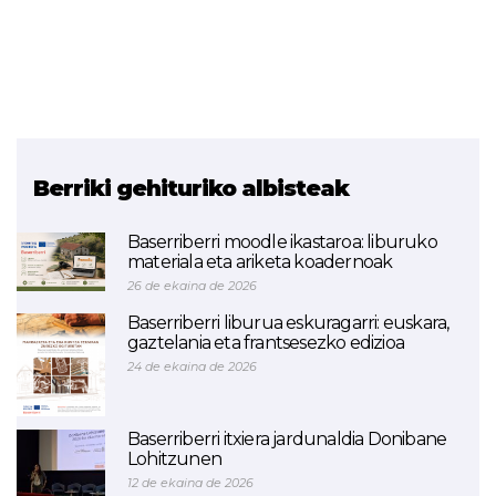
Berriki gehituriko albisteak
Baserriberri moodle ikastaroa: liburuko
materiala eta ariketa koadernoak
26 de ekaina de 2026
Baserriberri liburua eskuragarri: euskara,
gaztelania eta frantsesezko edizioa
24 de ekaina de 2026
Baserriberri itxiera jardunaldia Donibane
Lohitzunen
12 de ekaina de 2026