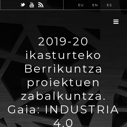
EU
EN
ES
2019-20
ikasturteko
Berrikuntza
proiektuen
zabalkuntza.
Gaia: INDUSTRIA
4.0