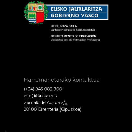
Harremanetarako kontaktua
(+34) 943 082 900
info@tknika.eus
Zamalbide Auzoa z/g
20100 Errenteria (Gipuzkoa)