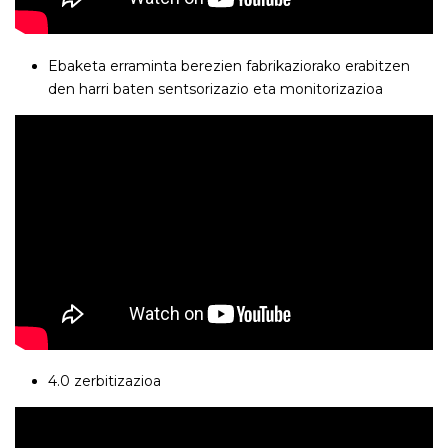
Ebaketa erraminta berezien fabrikaziorako erabitzen
den harri baten sentsorizazio eta monitorizazioa
4.0 zerbitizazioa