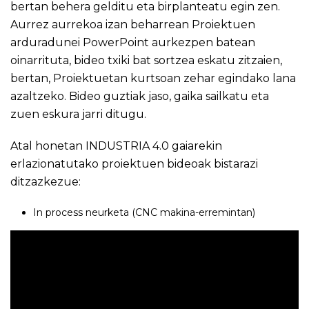
bertan behera gelditu eta birplanteatu egin zen.
Aurrez aurrekoa izan beharrean Proiektuen
arduradunei PowerPoint aurkezpen batean
oinarrituta, bideo txiki bat sortzea eskatu zitzaien,
bertan, Proiektuetan kurtsoan zehar egindako lana
azaltzeko. Bideo guztiak jaso, gaika sailkatu eta
zuen eskura jarri ditugu.
Atal honetan INDUSTRIA 4.0 gaiarekin
erlazionatutako proiektuen bideoak bistarazi
ditzazkezue:
In process neurketa (CNC makina-erremintan)