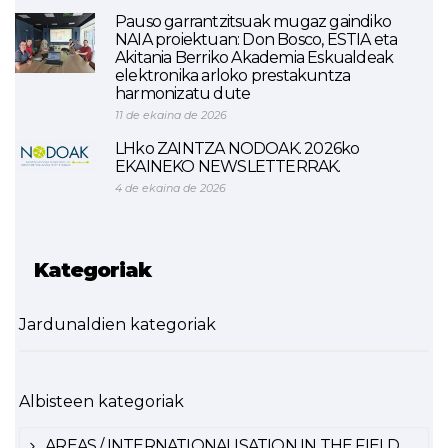
Pauso garrantzitsuak mugaz gaindiko
NAIA proiektuan: Don Bosco, ESTIA eta
Akitania Berriko Akademia Eskualdeak
elektronika arloko prestakuntza
harmonizatu dute
11 de ekaina de 2026
LHko ZAINTZA NODOAK. 2026ko
EKAINEKO NEWSLETTERRAK.
4 de ekaina de 2026
Kategoriak
Jardunaldien kategoriak
Albisteen kategoriak
AREAS / INTERNATIONALISATION IN THE FIELD