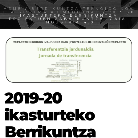
HOME
/
BERRIKUNTZA TEKNOLOGIKOA
ETA SISTEMA ADIMENDUNAK
/ 2019-20
IKASTURTEKO BERRIKUNTZA
PROIEKTUEN ZABALKUNTZA. GAIA:
INDUSTRIA 4.0
2019-20
ikasturteko
Berrikuntza