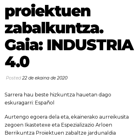
proiektuen
zabalkuntza.
Gaia: INDUSTRIA
4.0
Posted
22 de ekaina de 2020
Sarrera hau beste hizkuntza hauetan dago
eskuragarri:
Español
Aurtengo egoera dela eta, ekainerako aurreikusita
zegoen Ikastetexe eta Espezializazio Arloen
Berrikuntza Proiektuen zabaltze jardunaldia