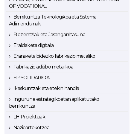
OF VOCATIONAL
Berrikuntza Teknologikoa eta Sistema
Adimendunak
Biozientziak eta Jasangarritasuna
Eraldaketa digitala
Eransketa bidezko fabrikazio metaliko
Fabrikazio aditibo metalikoa
FP SOLIDARIOA
Ikaskuntzak eta etekin handia
Ingurune estrategikoetan aplikatutako
berrikuntza
LH Proiektuak
Nazioartekotzea