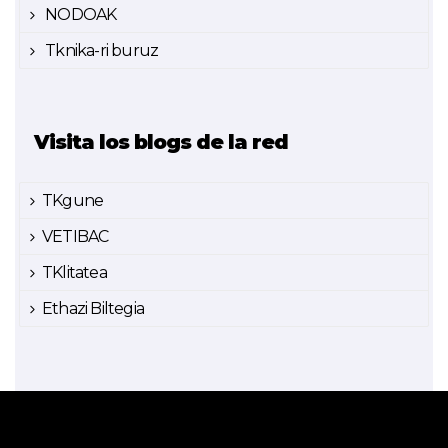
NODOAK
Tknika-ri buruz
Visita los blogs de la red
TKgune
VETIBAC
TKlitatea
Ethazi Biltegia