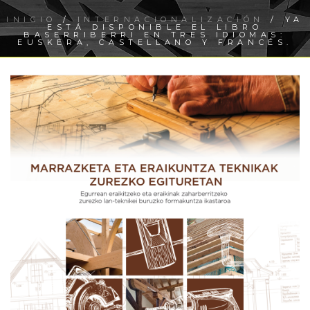
INICIO
/
INTERNACIONALIZACIÓN
/ YA
ESTÁ DISPONIBLE EL LIBRO
BASERRIBERRI EN TRES IDIOMAS:
EUSKERA, CASTELLANO Y FRANCÉS.