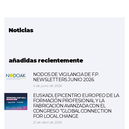
Noticias
Proyecto relacionado
Materiales Compuestos
(FINALIZADO)
añadidas recientemente
NODOS DE VIGILANCIA DE F.P.
NEWSLETTERS JUNIO 2026.
4 de junio de 2026
EUSKADI, EPICENTRO EUROPEO DE LA
FORMACIÓN PROFESIONAL Y LA
FABRICACIÓN AVANZADA CON EL
CONGRESO “GLOBAL CONNECTION
FOR LOCAL CHANGE
21 de abril de 2026