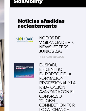
SkillAIbility
Noticias añadidas
recientemente
NODOS DE
VIGILANCIA DE F.P.
NEWSLETTERS
JUNIO 2026.
4 de junio de 2026
EUSKADI,
EPICENTRO
EUROPEO DE LA
FORMACIÓN
PROFESIONAL Y LA
FABRICACIÓN
AVANZADA CON EL
CONGRESO
“GLOBAL
CONNECTION FOR
LOCAL CHANGE