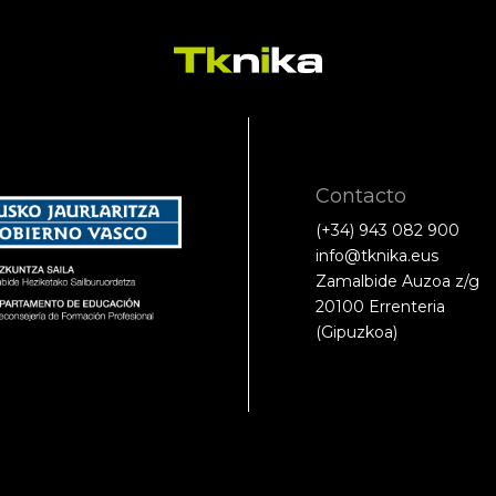
Contacto
(+34) 943 082 900
info@tknika.eus
Zamalbide Auzoa z/g
20100 Errenteria
(Gipuzkoa)