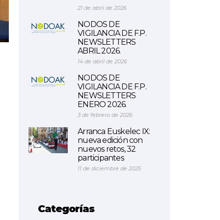
21 de abril de 2026
NODOS DE
VIGILANCIA DE F.P.
NEWSLETTERS
ABRIL 2026.
14 de abril de 2026
NODOS DE
VIGILANCIA DE F.P.
NEWSLETTERS
ENERO 2026.
3 de febrero de 2026
Arranca Euskelec IX:
nueva edición con
nuevos retos, 32
participantes
11 de diciembre de 2025
Categorías