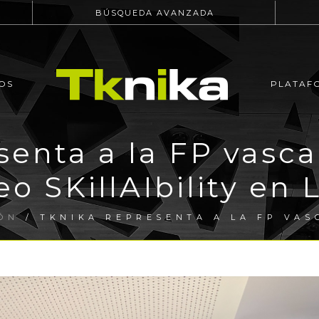
BÚSQUEDA AVANZADA
OS
PLATAF
senta a la FP vasca
o SKillAIbility en
ÓN
/ TKNIKA REPRESENTA A LA FP VAS