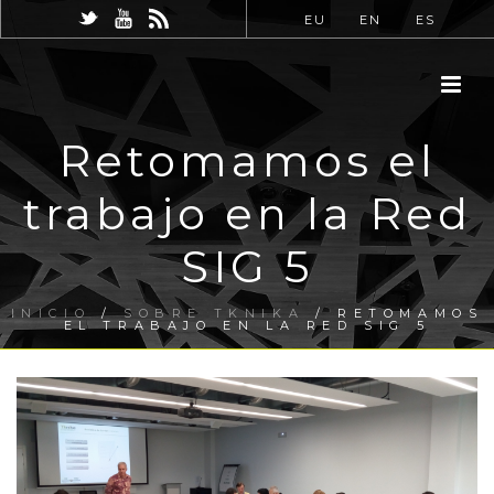
EU
EN
ES
Retomamos el
trabajo en la Red
SIG 5
INICIO
/
SOBRE TKNIKA
/ RETOMAMOS
EL TRABAJO EN LA RED SIG 5