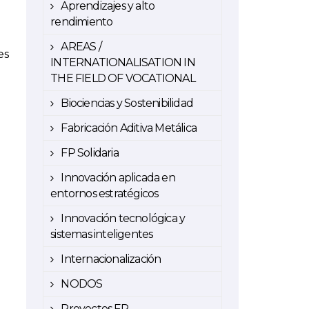
Aprendizajes y alto
rendimiento
AREAS /
es
INTERNATIONALISATION IN
THE FIELD OF VOCATIONAL
Biociencias y Sostenibilidad
Fabricación Aditiva Metálica
FP Solidaria
Innovación aplicada en
entornos estratégicos
Innovación tecnológica y
sistemas inteligentes
Internacionalización
NODOS
Proyectos FP