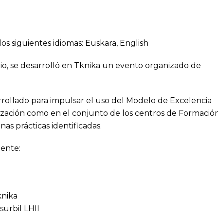
los siguientes idiomas:
Euskara
,
English
nio, se desarrolló en Tknika un evento organizado de
arrollado para impulsar el uso del Modelo de Excelencia
zación como en el conjunto de los centros de Formació
as prácticas identificadas.
iente:
knika
surbil LHII