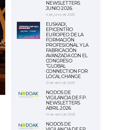
NEWSLETTERS
JUNIO 2026.
4 de junio de 2026
EUSKADI,
EPICENTRO
EUROPEO DE LA
FORMACIÓN
PROFESIONAL Y LA
FABRICACIÓN
AVANZADA CON EL
CONGRESO
“GLOBAL
CONNECTION FOR
LOCAL CHANGE
21 de abril de 2026
NODOS DE
VIGILANCIA DE F.P.
NEWSLETTERS
ABRIL 2026.
14 de abril de 2026
NODOS DE
VIGILANCIA DE F.P.