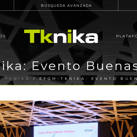
BÚSQUEDA AVANZADA
OS
PLATAF
ka: Evento Buenas
E TKNIKA
/ EFQM-TKNIKA: EVENTO BUE