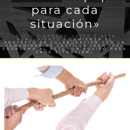
para cada
situación»
INICIO
/
APRENDIZAJES Y ALTO
RENDIMIENTO
/ COMIENZA EL
PROYECTO DE COLABORACIÓN CON LA
COMUNIDAD DE CASTILLA LEÓN “DEL
PROBLEMA AL RETO: UN EQUIPO PARA
CADA SITUACIÓN»