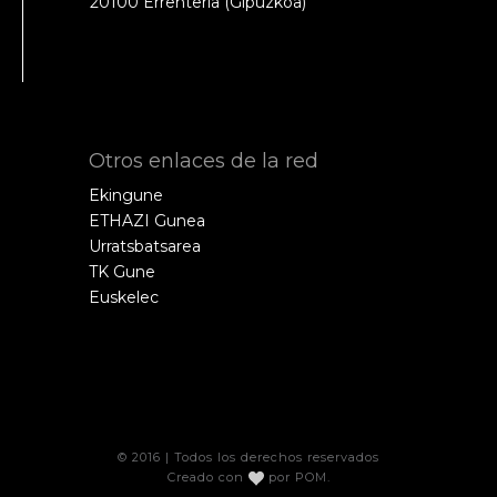
20100 Errenteria (Gipuzkoa)
Otros enlaces de la red
Ekingune
ETHAZI Gunea
Urratsbatsarea
TK Gune
Euskelec
© 2016 | Todos los derechos reservados
Creado con
por
POM
.