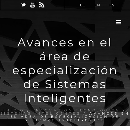
EU
EN
ES
Avances en el
área de
especialización
de Sistemas
Inteligentes
INICIO
/
INNOVACIÓN TECNOLÓGICA Y
SISTEMAS INTELIGENTES
/ AVANCES EN
EL ÁREA DE ESPECIALIZACIÓN DE
SISTEMAS INTELIGENTES