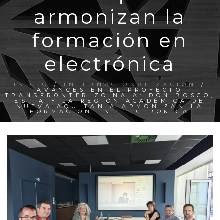
armonizan la
formación en
electrónica
INICIO
/
INTERNACIONALIZACIÓN
/
AVANCES EN EL PROYECTO
TRANSFRONTERIZO NAIA: DON BOSCO,
ESTIA Y LA REGIÓN ACADÉMICA DE
NUEVA AQUITANIA ARMONIZAN LA
FORMACIÓN EN ELECTRÓNICA