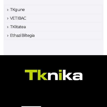
TKgune
VETIBAC
TKlitatea
Ethazi Biltegia