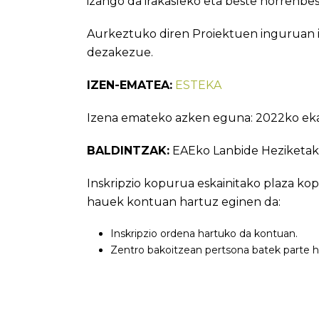
izango da irakasleko eta beste horrenbes
Aurkeztuko diren Proiektuen inguruan
dezakezue.
IZEN-EMATEA:
ESTEKA
Izena emateko azken eguna: 2022ko eka
BALDINTZAK:
EAEko Lanbide Heziketako 
Inskripzio kopurua eskainitako plaza kop
hauek kontuan hartuz eginen da:
Inskripzio ordena hartuko da kontuan.
Zentro bakoitzean pertsona batek parte h