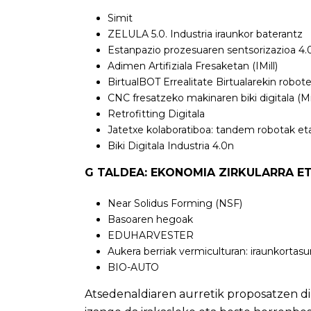
Simit
ZELULA 5.0. Industria iraunkor baterantz
Estanpazio prozesuaren sentsorizazioa 4.
Adimen Artifiziala Fresaketan (IMill)
BirtualBOT Errealitate Birtualarekin robo
CNC fresatzeko makinaren biki digitala (Mil
Retrofitting Digitala
Jatetxe kolaboratiboa: tandem robotak eta
Biki Digitala Industria 4.0n
G TALDEA: EKONOMIA ZIRKULARRA E
Near Solidus Forming (NSF)
Basoaren hegoak
EDUHARVESTER
Aukera berriak vermiculturan: iraunkortas
BIO-AUTO
Atsedenaldiaren aurretik proposatzen di