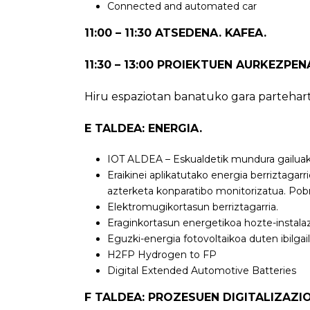
Connected and automated car
11:00 – 11:30 ATSEDENA. KAFEA.
11:30 – 13:00 PROIEKTUEN AURKEZPEN
Hiru espaziotan banatuko gara partehart
E TALDEA: ENERGIA.
IOT ALDEA – Eskualdetik mundura gailua
Eraikinei aplikatutako energia berriztagarr
azterketa konparatibo monitorizatua. Pob
Elektromugikortasun berriztagarria.
Eraginkortasun energetikoa hozte-instala
Eguzki-energia fotovoltaikoa duten ibilgai
H2FP Hydrogen to FP
Digital Extended Automotive Batteries
F TALDEA: PROZESUEN DIGITALIZAZI