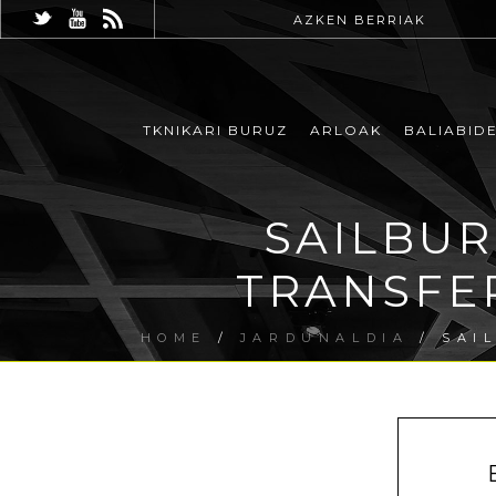
AZKEN BERRIAK
TKNIKARI BURUZ
ARLOAK
BALIABID
SAILBU
TRANSFE
HOME
/
JARDUNALDIA
/ SAI