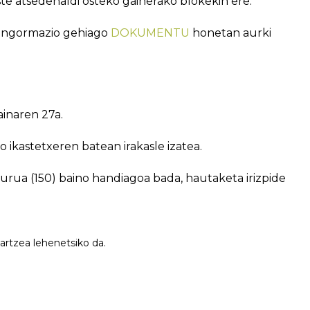
te atsedenaldi osteko gainerako blokekin ere.
 ingormazio gehiago
DOKUMENTU
honetan aurki
inaren 27a.
ikastetxeren batean irakasle izatea.
urua (150) baino handiagoa bada, hautaketa irizpide
artzea lehenetsiko da.