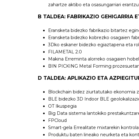
zahartze aktibo eta osasungarriari erantzu
B TALDEA: FABRIKAZIO GEHIGARRIA 
Eransketa bidezko fabrikazio bitartez eg
Eransketa bidezko kobrezko osagaien fabr
3Dko eskaner bidezko egiaztapena eta ro
FILAMETAL 2.0
Makina Erreminta alorreko osagaien hobek
BIN PICKING Metal Forming prozesuetan
D TALDEA: APLIKAZIO ETA AZPIEGIT
Blockchain bidez ziurtatutako ekonomia zi
BLE bidezko 3D Indoor BLE geolokalizazi
OT Ikuspegia
Big Data sistema lantokiko prestakuntzar
FPCloud
Smart-gela Errealitate mixtarekin kontrolat
Produktu baten lineako neurketa eta kontro