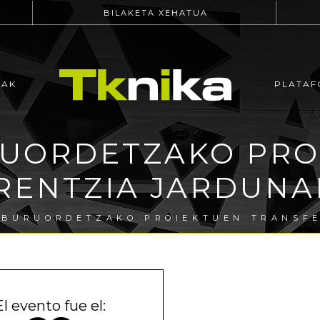
BILAKETA XEHATUA
EAK
PLATAF
RUORDETZAKO PRO
RENTZIA JARDUNAL
LBURUORDETZAKO PROIEKTUEN TRANSFE
El evento fue el: