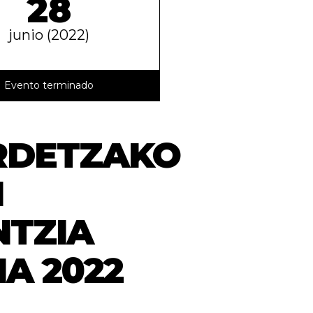
28
junio (2022)
Evento terminado
RDETZAKO
N
NTZIA
A 2022