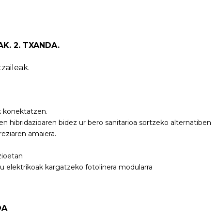
AK. 2. TXANDA.
zaileak.
k konektatzen.
ien hibridazioaren bidez ur bero sanitarioa sortzeko alternatiben
reziaren amaiera.
zioetan
lu elektrikoak kargatzeko fotolinera modularra
OA