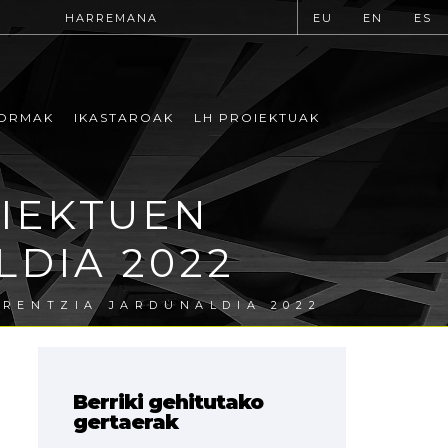
HARREMANA
EU
EN
ES
ORMAK
IKASTAROAK
LH PROIEKTUAK
IEKTUEN
DIA 2022
RENTZIA JARDUNALDIA 2022
Berriki gehitutako
gertaerak