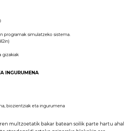
0
ten programak simulatzeko sistema.
l2in)
 gizakiak
TA INGURUMENA
una, biozientziak eta ingurumena
ren multzoetatik bakar batean soilik parte hartu ahal