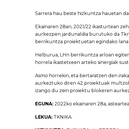
Sarrera hau beste hizkuntza hauetan da
Ekainaren 28an, 2021/22 ikasturtean ze
aurkezpen jardunaldia burutuko da Tkni
berrikuntza proiektuetan egindako lana
Helburua, LHn berrikuntza arloan egiten
horrela ikastetxeen arteko sinergiak sus
Asmo horrekin, eta bertaratzen den ira
aurkeztuko diren 42 proiektuak multzoka 
izango du zein proiektu blokeren aurke
EGUNA:
2022ko ekainaren 28a, asteartea
LEKUA:
TKNIKA.