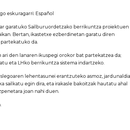
go eskuragarri:
Español
har garatuko Sailburuordetzako berrikuntza proiektuen
kan. Bertan, ikastetxe ezberdinetan garatu diren
 partekatuko da.
 ari den lanaren ikuspegi orokor bat partekatzea da;
tatu eta LHko berrikuntza sistema indartzeko.
kaslegoaren lehentasunei erantzuteko asmoz, jardunaldi
sailkatu egin dira, eta irakasle bakoitzak hautatu ahal
zpenetara joan nahi duen.
.