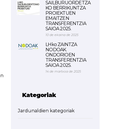
SAILBURUORDETZA
KO BERRIKUNTZA
PROIEKTUEN
EMAITZEN
TRANSFERENTZIA
SAIOA 2025.
10 de ekaina de 2025
LHko ZAINTZA
NODOAK.
ONDORIOEN
TRANSFERENTZIA
SAIOA 2025.
14 de martxoa de 2025
an
Kategoriak
Jardunaldien kategoriak