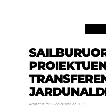
SAILBURUO
PROIEKTUE
TRANSFERE
JARDUNALDI
Argitaratuta
21 de ekaina de 2022