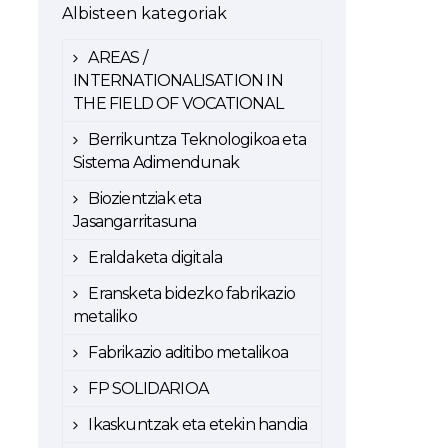
Albisteen kategoriak
AREAS /
INTERNATIONALISATION IN
THE FIELD OF VOCATIONAL
Berrikuntza Teknologikoa eta
Sistema Adimendunak
Biozientziak eta
Jasangarritasuna
Eraldaketa digitala
Eransketa bidezko fabrikazio
metaliko
Fabrikazio aditibo metalikoa
FP SOLIDARIOA
Ikaskuntzak eta etekin handia