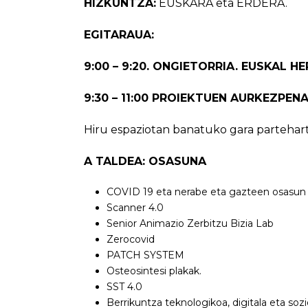
HIZKUNTZA:
EUSKARA eta ERDERA.
EGITARAUA:
9:00 – 9:20. ONGIETORRIA. EUSKAL H
9:30 – 11:00 PROIEKTUEN AURKEZPENA
Hiru espaziotan banatuko gara partehart
A TALDEA: OSASUNA
COVID 19 eta nerabe eta gazteen osasun
Scanner 4.0
Senior Animazio Zerbitzu Bizia Lab
Zerocovid
PATCH SYSTEM
Osteosintesi plakak.
SST 4.0
Berrikuntza teknologikoa, digitala eta soz