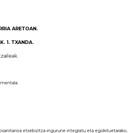
ERRIA ARETOAN.
K. 1. TXANDA.
zaileak.
 mentala.
iosanitarioa etxebizitza-ingurune integratu eta egokituetarako,