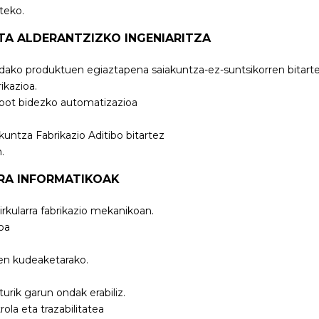
teko.
ETA ALDERANTZIZKO INGENIARITZA
indako produktuen egiaztapena saiakuntza-ez-suntsikorren bitart
ikazioa.
bot bidezko automatizazioa
untza Fabrikazio Aditibo bitartez
.
URA INFORMATIKOAK
rkularra fabrikazio mekanikoan.
oa
en kudeaketarako.
urik garun ondak erabiliz.
la eta trazabilitatea