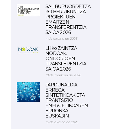
SAILBURUORDETZA
KO BERRIKUNTZA
PROIEKTUEN
EMAITZEN
TRANSFERENTZIA
SAIOA 2026.
4 de ekaina de 2026
LHko ZAINTZA
NODOAK.
ONDORIOEN
TRANSFERENTZIA
SAIOA 2026.
10 de martxoa de 2026
JARDUNALDIA.
ERREGAI
SINTETIKOAK ETA
TRANTSIZIO
ENERGETIKOAREN
ERRONKA
EUSKADIN.
16 de ekaina de 2025