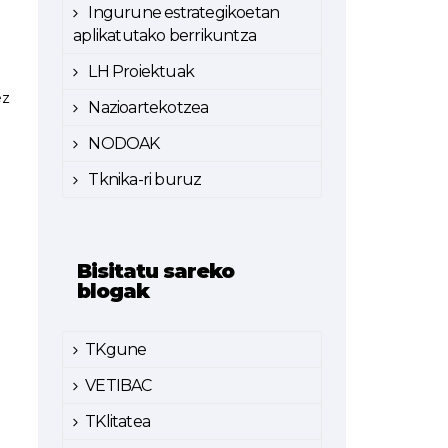
Ingurune estrategikoetan
aplikatutako berrikuntza
LH Proiektuak
ez
Nazioartekotzea
NODOAK
Tknika-ri buruz
Bisitatu sareko
blogak
TKgune
VETIBAC
TKlitatea