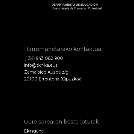
Harremanetarako kontaktua
(+34) 943 082 900
info@tknika.eus
Zamalbide Auzoa z/g
20100 Errenteria (Gipuzkoa)
Gure sarearen beste loturak
Ekingune