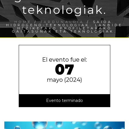
teknologiak.
HOME
/
JARDUNALDIA
/ SAIOA.
HIDROGENO-TEKNOLOGIAK. LANBIDE
HEZIKETAKO PROFILETARAKO
GAITASUNAK ETA TEKNOLOGIAK.
El evento fue el:
07
mayo (2024)
Evento terminado