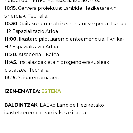
helburua. Tknika-H2 Espazializazio Arloa.
10:15.
Cervera proiektua: Lanbide Heziketarekin
sinergiak. Tecnalia.
10:30.
Gaitasunen-matrizearen aurkezpena. Tknika-
H2 Espazializazio Arloa.
11:00.
Ikastaro pilotuaren planteamendua. Tknika-
H2 Espazializazio Arloa.
11:20.
Atsedena – Kafea.
11:45.
Instalazioak eta hidrogeno-erakusleak
bisitatzea. Tecnalia.
13:15.
Saioaren amaiaera.
IZEN-EMATEA:
ESTEKA
.
BALDINTZAK
: EAEko Lanbide Heziketako
ikastetxeren batean irakasle izatea.