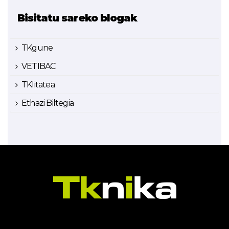
Bisitatu sareko blogak
TKgune
VETIBAC
TKlitatea
Ethazi Biltegia