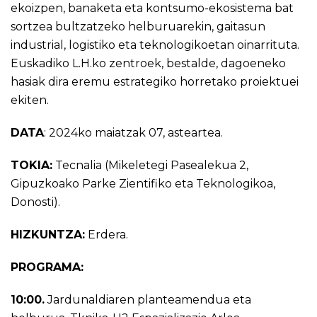
ekoizpen, banaketa eta kontsumo-ekosistema bat
sortzea bultzatzeko helburuarekin, gaitasun
industrial, logistiko eta teknologikoetan oinarrituta.
Euskadiko L.H.ko zentroek, bestalde, dagoeneko
hasiak dira eremu estrategiko horretako proiektuei
ekiten.
DATA
: 2024ko maiatzak 07, asteartea.
TOKIA:
Tecnalia (Mikeletegi Pasealekua 2,
Gipuzkoako Parke Zientifiko eta Teknologikoa,
Donosti).
HIZKUNTZA:
Erdera.
PROGRAMA:
10:00.
Jardunaldiaren planteamendua eta