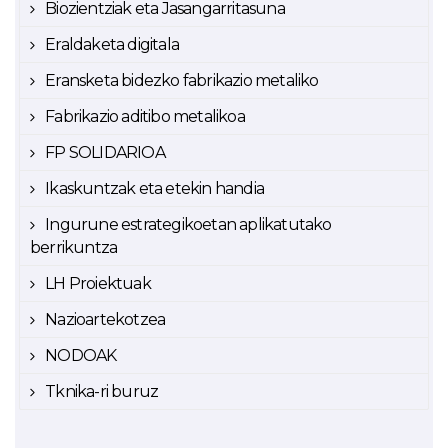
Biozientziak eta Jasangarritasuna
Eraldaketa digitala
Eransketa bidezko fabrikazio metaliko
Fabrikazio aditibo metalikoa
FP SOLIDARIOA
Ikaskuntzak eta etekin handia
Ingurune estrategikoetan aplikatutako
berrikuntza
LH Proiektuak
Nazioartekotzea
NODOAK
Tknika-ri buruz