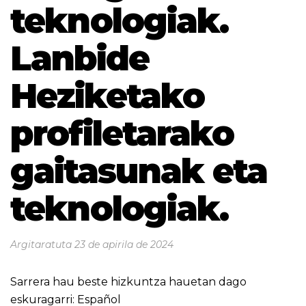
teknologiak.
Lanbide
Heziketako
profiletarako
gaitasunak eta
teknologiak.
Argitaratuta
23 de apirila de 2024
Sarrera hau beste hizkuntza hauetan dago
eskuragarri:
Español