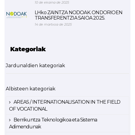
10 de ekaina de 2025
LHko ZAINTZA NODOAK. ONDORIOEN
TRANSFERENTZIA SAIOA 2025.
14 de martxoa de 2025
Kategoriak
Jardunaldien kategoriak
Albisteen kategoriak
AREAS / INTERNATIONALISATION IN THE FIELD
OF VOCATIONAL
Berrikuntza Teknologikoa eta Sistema
Adimendunak