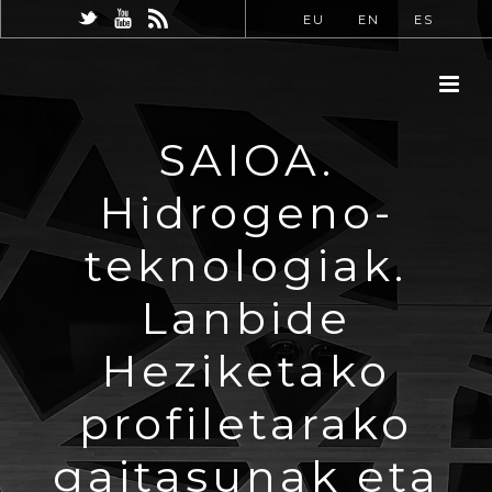
EU
EN
ES
SAIOA.
Hidrogeno-
teknologiak.
Lanbide
Heziketako
profiletarako
gaitasunak eta