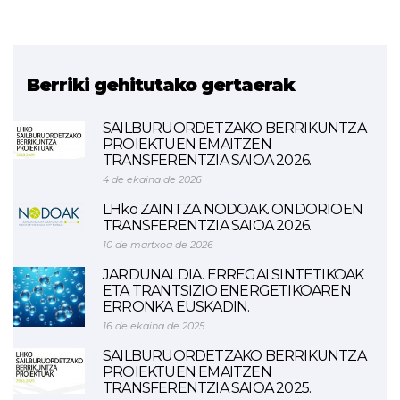
Berriki gehitutako gertaerak
SAILBURUORDETZAKO BERRIKUNTZA
PROIEKTUEN EMAITZEN
TRANSFERENTZIA SAIOA 2026.
4 de ekaina de 2026
LHko ZAINTZA NODOAK. ONDORIOEN
TRANSFERENTZIA SAIOA 2026.
10 de martxoa de 2026
JARDUNALDIA. ERREGAI SINTETIKOAK
ETA TRANTSIZIO ENERGETIKOAREN
ERRONKA EUSKADIN.
16 de ekaina de 2025
SAILBURUORDETZAKO BERRIKUNTZA
PROIEKTUEN EMAITZEN
TRANSFERENTZIA SAIOA 2025.