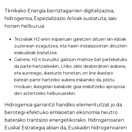
Tknikako Energia berriztagarrien digitalizazioa,
hidrogenoa, Espezializazio Arloak sustatuta, saio
honen helburua:
Tecnaliak H2-aren esparruan garatzen dituen lan-ildoak
zuzenean ezagutzea, eta haien instalazioetan dituzten
erakusleak bisitatzea.
Gainera, H2-ri buruzko gaitsun-matrize bat partekatuko
da parte-hartzaileekin, LHko ziklo desberdinen arabera,
eta aurrerago, ikasturte honetan, on line ikastaro
batean parte hartzeko aukera eskainiko da, pilotu
moduan, ikasgelan baliabide gisa erabiltzeko aproposa
den aztertzeko helburuarekin.
Hidrogenoa garrantzi handiko elementutzat jo da
berotegi-efektuko emisioetan ekonomia neutro
baterako trantsizio energetikorako. Hidrogenoaren
Euskal Estrategia abian da, Euskadin hidrogenoaren