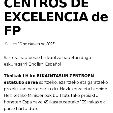
𝗖𝗘𝗡𝗧𝗥𝗢𝗦 𝗗𝗘
𝗘𝗫𝗖𝗘𝗟𝗘𝗡𝗖𝗜𝗔 𝗱𝗲
𝗙𝗣
Posted
16 de ekaina de 2023
Sarrera hau beste hizkuntza hauetan dago
eskuragarri:
English
,
Español
𝗧𝗸𝗻𝗶𝗸𝗮𝗸 𝗟𝗛-𝗸𝗼 𝗕𝗜𝗞𝗔𝗜𝗡𝗧𝗔𝗦𝗨𝗡 𝗭𝗘𝗡𝗧𝗥𝗢𝗘𝗡
𝗲𝘀𝘁𝗮𝘁𝘂𝗸𝗼 𝘀𝗮𝗿𝗲𝗮 sortzeko, ezartzeko eta garatzeko
proiektuan parte hartu du. Hezkuntza eta Lanbide
Heziketako Ministerioak bultzatutako proiektu
honetan Espainako 45 ikastetxeetako 135 irakaslek
parte hartu dute.