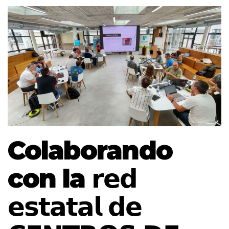
Colaborando
con la 𝗿𝗲𝗱
𝗲𝘀𝘁𝗮𝘁𝗮𝗹 𝗱𝗲