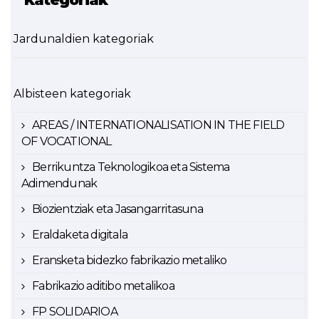
Kategoriak
Jardunaldien kategoriak
Albisteen kategoriak
AREAS / INTERNATIONALISATION IN THE FIELD
OF VOCATIONAL
Berrikuntza Teknologikoa eta Sistema
Adimendunak
Biozientziak eta Jasangarritasuna
Eraldaketa digitala
Eransketa bidezko fabrikazio metaliko
Fabrikazio aditibo metalikoa
FP SOLIDARIOA