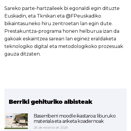
Sareko parte-hartzaileek bi egonaldi egin dituzte
Euskadin, eta Tknikan eta @FPeuskadiko
bikaintasuneko hiru zentroetan lan egin dute.
Prestakuntza-programa honen helburua izan da
gakoak eskaintzea sarean lan eginez eraldaketa
teknologiko digital eta metodologikoko prozesuak
gauza ditzaten.
Berriki gehituriko albisteak
Baserriberri moodle ikastaroa: liburuko
materiala eta ariketa koadernoak
26 de ekaina de 2026