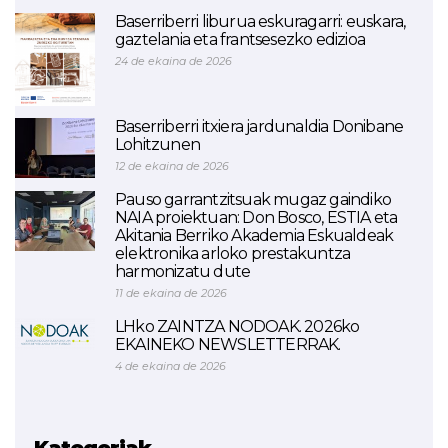
Baserriberri liburua eskuragarri: euskara,
gaztelania eta frantsesezko edizioa
24 de ekaina de 2026
Baserriberri itxiera jardunaldia Donibane
Lohitzunen
12 de ekaina de 2026
Pauso garrantzitsuak mugaz gaindiko
NAIA proiektuan: Don Bosco, ESTIA eta
Akitania Berriko Akademia Eskualdeak
elektronika arloko prestakuntza
harmonizatu dute
11 de ekaina de 2026
LHko ZAINTZA NODOAK. 2026ko
EKAINEKO NEWSLETTERRAK.
4 de ekaina de 2026