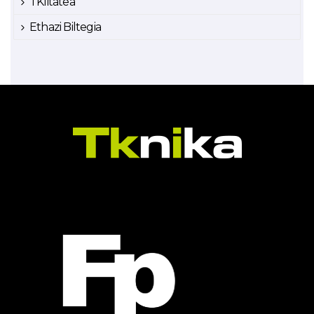
TKlitatea
Ethazi Biltegia