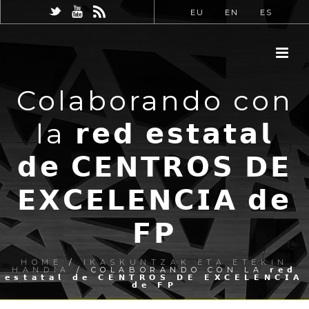
EU
EN
ES
Colaborando con
la 𝗿𝗲𝗱 𝗲𝘀𝘁𝗮𝘁𝗮𝗹
𝗱𝗲 𝗖𝗘𝗡𝗧𝗥𝗢𝗦 𝗗𝗘
𝗘𝗫𝗖𝗘𝗟𝗘𝗡𝗖𝗜𝗔 𝗱𝗲
𝗙𝗣
HOME
/
IKASKUNTZAK ETA ETEKIN
HANDIA
/ COLABORANDO CON LA 𝗿𝗲𝗱
𝗲𝘀𝘁𝗮𝘁𝗮𝗹 𝗱𝗲 𝗖𝗘𝗡𝗧𝗥𝗢𝗦 𝗗𝗘 𝗘𝗫𝗖𝗘𝗟𝗘𝗡𝗖𝗜𝗔
𝗱𝗲 𝗙𝗣