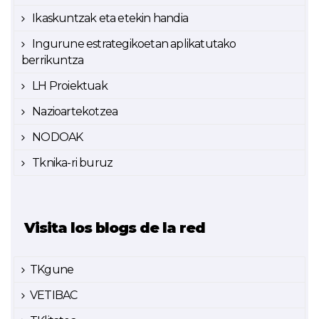
Ikaskuntzak eta etekin handia
Ingurune estrategikoetan aplikatutako
berrikuntza
LH Proiektuak
Nazioartekotzea
NODOAK
Tknika-ri buruz
Visita los blogs de la red
TKgune
VETIBAC