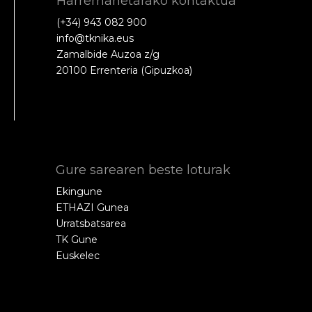
Harremanetarako kontaktua
(+34) 943 082 900
info@tknika.eus
Zamalbide Auzoa z/g
20100 Errenteria (Gipuzkoa)
Gure sarearen beste loturak
Ekingune
ETHAZI Gunea
Urratsbatsarea
TK Gune
Euskelec