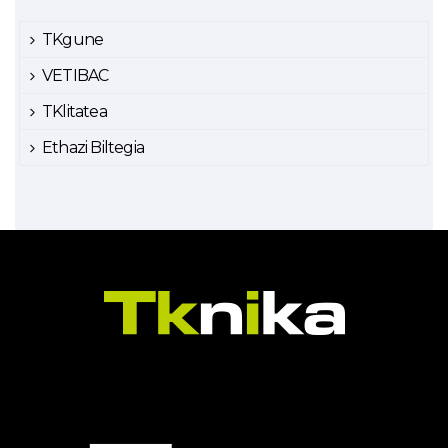
TKgune
VETIBAC
TKlitatea
Ethazi Biltegia