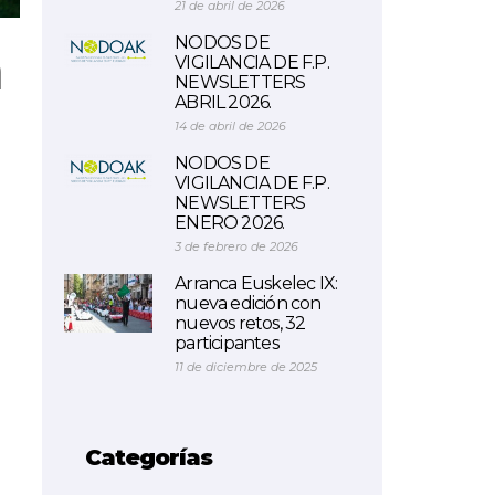
21 de abril de 2026
NODOS DE
n
VIGILANCIA DE F.P.
NEWSLETTERS
ABRIL 2026.
14 de abril de 2026
NODOS DE
VIGILANCIA DE F.P.
NEWSLETTERS
ENERO 2026.
3 de febrero de 2026
Arranca Euskelec IX:
nueva edición con
nuevos retos, 32
participantes
11 de diciembre de 2025
Categorías