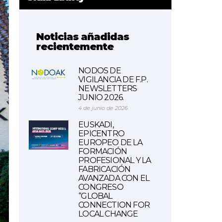
Noticias añadidas
recientemente
NODOS DE
VIGILANCIA DE F.P.
NEWSLETTERS
JUNIO 2026.
4 de junio de 2026
EUSKADI,
EPICENTRO
EUROPEO DE LA
FORMACIÓN
PROFESIONAL Y LA
FABRICACIÓN
AVANZADA CON EL
CONGRESO
“GLOBAL
CONNECTION FOR
LOCAL CHANGE