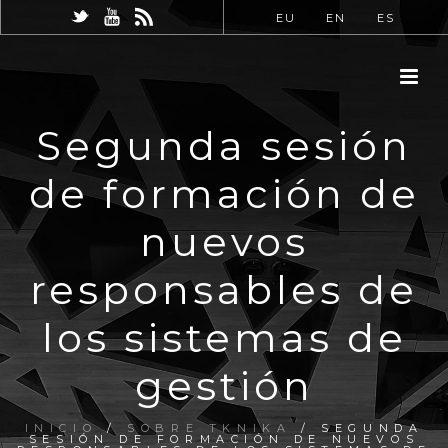
EU
EN
ES
Segunda sesión
de formación de
nuevos
responsables de
los sistemas de
gestión
INICIO
/
SOBRE TKNIKA
/ SEGUNDA
SESIÓN DE FORMACIÓN DE NUEVOS